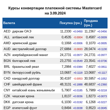
Курсы конвертации платежной системы Mastercard
на 3.09.2024
Продажа
Валюта
Покупка (грн.)
(грн.)
AED
дирхам ОАЭ
11,2330
11,2367
+0.0450
+0.0456
ALL
албанский лек
0,4535
0,4587
-0.0004
+0.0009
AMD
армянский драм
0,1068
0,1070
+0.0006
+0.0005
AUD
австралийский доллар
27,6884
28,0474
-0.0693
+0.1130
AZN
азербайджанский манат
24,2731
24,2731
+0.0977
+0.0977
BGN
болгарский лев
23,2755
23,3541
+0.0549
+0.0736
BRL
бразильский реал
7,2984
7,4027
+0.0384
+0.0811
BYN
белорусский рубль
13,0687
13,0687
+0.1118
+0.1117
CAD
канадский доллар
30,4197
30,5957
-0.0053
+0.1052
CHF
швейцарский франк
48,3131
48,6837
+0.1888
+0.2360
CNY
китайский юань женьминьби
5,7907
5,7989
+0.0185
+0.0218
CZK
чешская крона
1,8137
1,8273
+0.0036
+0.0073
DKK
датская крона
6,1030
6,1268
+0.0192
+0.0227
EGP
египетский фунт
0,8494
0,8523
+0.0038
+0.0045