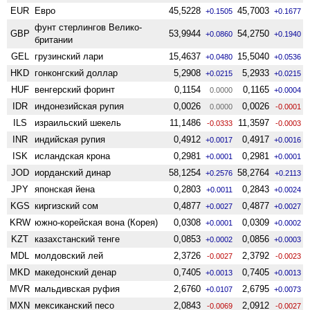
EUR
Евро
45,5228
45,7003
+0.1505
+0.1677
фунт стерлингов Велико­
GBP
53,9944
54,2750
+0.0860
+0.1940
британии
GEL
грузинский лари
15,4637
15,5040
+0.0480
+0.0536
HKD
гонконгский доллар
5,2908
5,2933
+0.0215
+0.0215
HUF
венгерский форинт
0,1154
0,1165
0.0000
+0.0004
IDR
индонезийская рупия
0,0026
0,0026
0.0000
-0.0001
ILS
израильский шекель
11,1486
11,3597
-0.0333
-0.0003
INR
индийская рупия
0,4912
0,4917
+0.0017
+0.0016
ISK
исландская крона
0,2981
0,2981
+0.0001
+0.0001
JOD
иорданский динар
58,1254
58,2764
+0.2576
+0.2113
JPY
японская йена
0,2803
0,2843
+0.0011
+0.0024
KGS
киргизский сом
0,4877
0,4877
+0.0027
+0.0027
KRW
южно-корейская вона (Корея)
0,0308
0,0309
+0.0001
+0.0002
KZT
казахстанский тенге
0,0853
0,0856
+0.0002
+0.0003
MDL
молдовский лей
2,3726
2,3792
-0.0027
-0.0023
MKD
македонский денар
0,7405
0,7405
+0.0013
+0.0013
MVR
мальдивская руфия
2,6760
2,6795
+0.0107
+0.0073
MXN
мексиканский песо
2,0843
2,0912
-0.0069
-0.0027