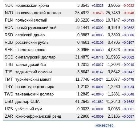
NOK
норвежская крона
3,8543
3,9066
+0.0325
-0.0022
NZD
ново­зеландский доллар
25,4972
25,7489
-0.0576
-0.0648
PLN
польский злотый
10,6220
10,7147
+0.0556
+0.0493
RON
новый румынский лей
9,1441
9,1919
+0.0302
+0.0362
RSD
сербский динар
0,3887
0,3899
+0.0005
+0.0006
RUB
российский рубль
0,4601
0,4705
+0.0106
+0.0107
SEK
шведская крона
3,9966
4,0323
+0.0030
+0.0150
SGD
сингапурский доллар
31,4875
31,5935
+0.0741
+0.0862
THB
таиландский бат
1,2013
1,2094
+0.0017
+0.0010
TJS
таджикский сомони
3,8642
3,8642
+0.0147
+0.0147
TMT
туркменский манат
11,7740
11,8077
+0.0474
+0.0475
TRY
новая турецкая лира
1,2102
1,2260
+0.0091
+0.0034
TWD
тайваньский доллар
1,2845
1,2881
+0.0040
+0.0048
USD
доллар США
41,2643
41,2643
+0.1662
+0.1662
UZS
узбекский сум
0,0033
0,0033
+0.0001
+0.0001
ZAR
южно-африканский рэнд
2,2908
2,3186
+0.0009
+0.0087
конвертер