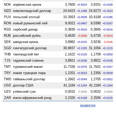
NOK
норвежская крона
3,7600
3,8331
+0.0024
+0.0189
NZD
ново­зеландский доллар
24,6423
24,8273
+0.1496
+0.1624
PLN
польский злотый
10,3563
10,4108
+0.0599
+0.0186
RON
новый румынский лей
9,0022
9,0390
+0.0467
+0.0167
RSD
сербский динар
0,3835
0,3845
+0.0018
+0.0016
RUB
российский рубль
0,4630
0,4735
-0.0080
-0.0044
SEK
шведская крона
3,8982
3,9236
+0.0232
-0.0106
SGD
сингапурский доллар
30,9837
31,1056
+0.1325
+0.1215
THB
таиландский бат
1,1622
1,1708
+0.0130
+0.0059
TJS
таджикский сомони
3,8821
3,8821
+0.0106
+0.0106
TMT
туркменский манат
11,7336
11,7641
+0.0376
+0.0347
TRY
новая турецкая лира
1,2201
1,2356
+0.0023
+0.0039
TWD
тайваньский доллар
1,2662
1,2705
+0.0049
+0.0052
USD
доллар США
41,1184
41,1184
+0.1264
+0.1264
UZS
узбекский сум
0,0032
0,0032
0.0000
0.0000
ZAR
южно-африканский рэнд
2,2326
2,2506
+0.0108
+0.0125
конвертер