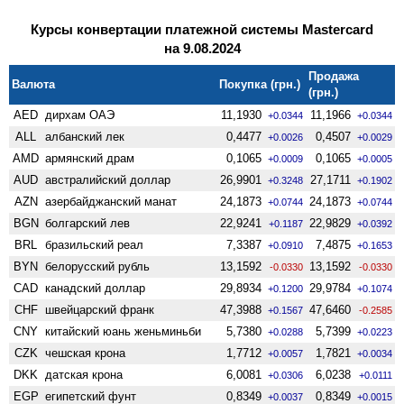
Курсы конвертации платежной системы Mastercard
на 9.08.2024
Продажа
Валюта
Покупка (грн.)
(грн.)
AED
дирхам ОАЭ
11,1930
11,1966
+0.0344
+0.0344
ALL
албанский лек
0,4477
0,4507
+0.0026
+0.0029
AMD
армянский драм
0,1065
0,1065
+0.0009
+0.0005
AUD
австралийский доллар
26,9901
27,1711
+0.3248
+0.1902
AZN
азербайджанский манат
24,1873
24,1873
+0.0744
+0.0744
BGN
болгарский лев
22,9241
22,9829
+0.1187
+0.0392
BRL
бразильский реал
7,3387
7,4875
+0.0910
+0.1653
BYN
белорусский рубль
13,1592
13,1592
-0.0330
-0.0330
CAD
канадский доллар
29,8934
29,9784
+0.1200
+0.1074
CHF
швейцарский франк
47,3988
47,6460
+0.1567
-0.2585
CNY
китайский юань женьминьби
5,7380
5,7399
+0.0288
+0.0223
CZK
чешская крона
1,7712
1,7821
+0.0057
+0.0034
DKK
датская крона
6,0081
6,0238
+0.0306
+0.0111
EGP
египетский фунт
0,8349
0,8349
+0.0037
+0.0015