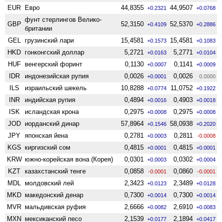
EUR
Евро
44,8355
44,9507
+0.2321
+0.0768
фунт стерлингов Велико­
GBP
52,3150
52,5370
+0.4109
+0.2886
британии
GEL
грузинский лари
15,4581
15,4581
+0.1573
+0.1083
HKD
гонконгский доллар
5,2721
5,2771
+0.0163
+0.0104
HUF
венгерский форинт
0,1130
0,1141
+0.0007
+0.0009
IDR
индонезийская рупия
0,0026
0,0026
+0.0001
0.0000
ILS
израильский шекель
10,8288
11,0752
+0.0774
+0.1922
INR
индийская рупия
0,4894
0,4903
+0.0016
+0.0018
ISK
исландская крона
0,2975
0,2975
+0.0008
+0.0008
JOD
иорданский динар
57,8964
58,0938
+0.1546
+0.2020
JPY
японская йена
0,2781
0,2811
+0.0003
-0.0008
KGS
киргизский сом
0,4815
0,4815
+0.0001
+0.0001
KRW
южно-корейская вона (Корея)
0,0301
0,0302
+0.0003
+0.0004
KZT
казахстанский тенге
0,0858
0,0860
-0.0001
-0.0001
MDL
молдовский лей
2,3423
2,3489
+0.0123
+0.0128
MKD
македонский денар
0,7300
0,7300
+0.0014
+0.0014
MVR
мальдивская руфия
2,6666
2,6910
+0.0082
+0.0083
MXN
мексиканский песо
2,1539
2,1894
+0.0177
+0.0417