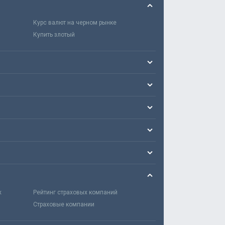
Курс валют на черном рынке
Купить злотый
х
Рейтинг страховых компаний
Страховые компании