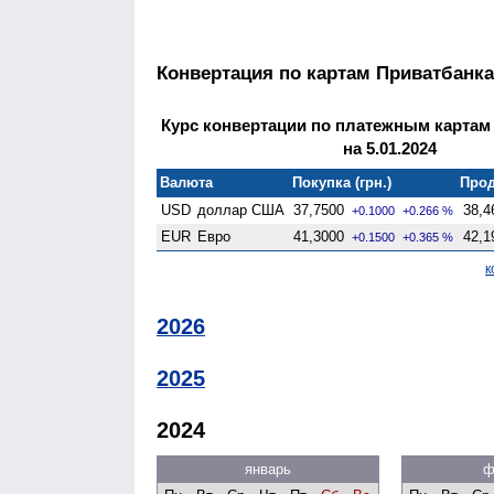
Конвертация по картам Приватбанка
Курс конвертации по платежным картам
на 5.01.2024
Валюта
Покупка (грн.)
Прод
USD
доллар США
37,7500
38,4
+0.1000
+0.266 %
EUR
Евро
41,3000
42,1
+0.1500
+0.365 %
к
2026
2025
2024
январь
ф