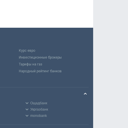
Курс евро
Инвестиционные брокеры
Тарифы на газ
Народный рейтинг банков
Ощадбанк
Укргазбанк
monobank