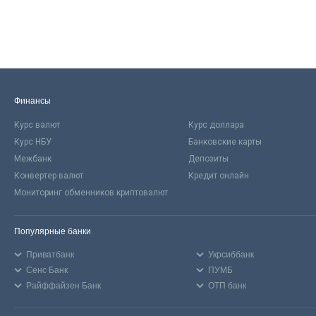
Финансы
Курс валют
Курс доллара
Курс НБУ
Банковские карты
Межбанк
Депозиты
Конвертер валют
Кредит онлайн
Мониторинг обменников криптовалют
Популярные банки
Приватбанк
Укрсиббанк
Сенс Банк
ПУМБ
Райффайзен Банк
ОТП банк