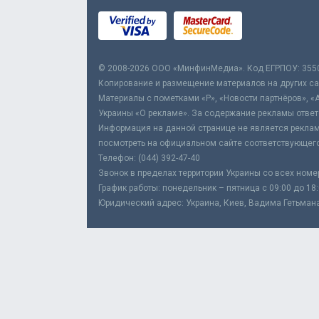
© 2008-2026 ООО «МинфинМедиа». Код ЕГРПОУ: 355
Копирование и размещение материалов на других сай
Материалы с пометками «Р», «Новости партнёров», «
Украины «О рекламе». За содержание рекламы ответ
Информация на данной странице не является реклам
посмотреть на официальном сайте соответствующего
Телефон: (044) 392-47-40
Звонок в пределах территории Украины со всех номе
График работы: понедельник – пятница с 09:00 до 18
Юридический адрес: Украина, Киев, Вадима Гетьмана,