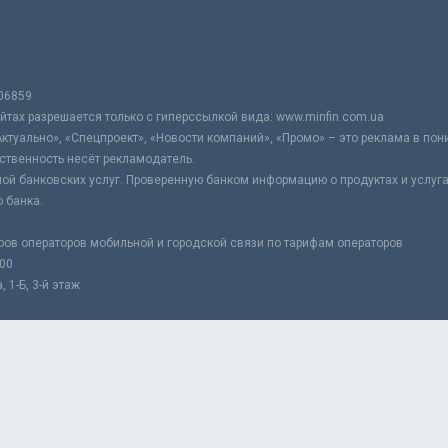
06859
тах разрешается только с гиперссылкой вида: www.minfin.com.ua
Актуально», «Спецпроект», «Новости компаний», «Промо» – это реклама в по
ственность несёт рекламодатель.
ой банковских услуг. Проверенную банком информацию о продуктах и услуг
 банка.
ров операторов мобильной и городской связи по тарифам операторов
:00
 1-Б, 3-й этаж