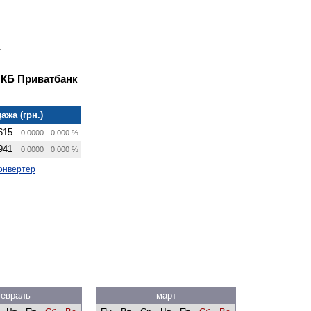
 КБ Приватбанк
ажа (грн.)
615
0.0000
0.000 %
941
0.0000
0.000 %
онвертер
евраль
март