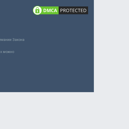
нимании Закона
ах можно