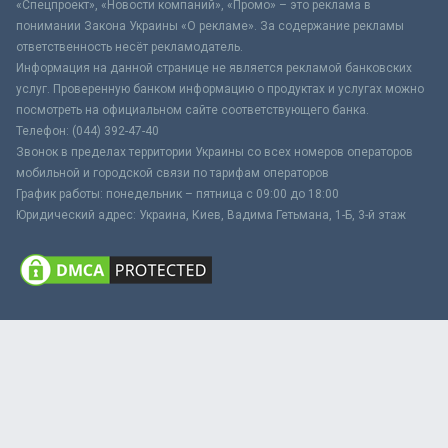
«Спецпроект», «Новости компаний», «Промо» – это реклама в
понимании Закона Украины «О рекламе». За содержание рекламы
ответственность несёт рекламодатель.
Информация на данной странице не является рекламой банковских
услуг. Проверенную банком информацию о продуктах и услугах можно
посмотреть на официальном сайте соответствующего банка.
Телефон: (044) 392-47-40
Звонок в пределах территории Украины со всех номеров операторов
мобильной и городской связи по тарифам операторов
График работы: понедельник – пятница с 09:00 до 18:00
Юридический адрес: Украина, Киев, Вадима Гетьмана, 1-Б, 3-й этаж