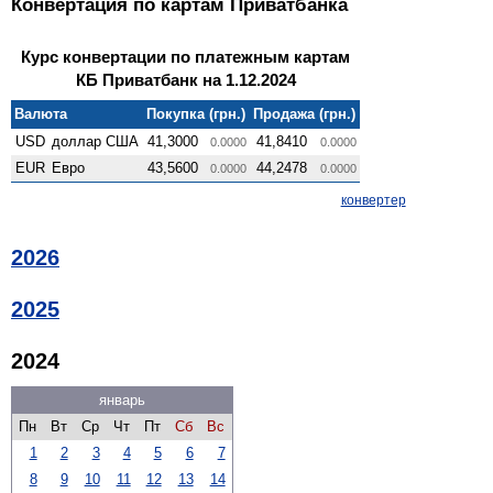
Конвертация по картам Приватбанка
Курс конвертации по платежным картам
КБ Приватбанк на 1.12.2024
Валюта
Покупка (грн.)
Продажа (грн.)
USD
доллар США
41,3000
41,8410
0.0000
0.0000
EUR
Евро
43,5600
44,2478
0.0000
0.0000
конвертер
2026
2025
2024
январь
Пн
Вт
Ср
Чт
Пт
Сб
Вс
1
2
3
4
5
6
7
8
9
10
11
12
13
14