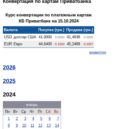
Конвертация по картам Приватбанка
Курс конвертации по платежным картам
КБ Приватбанк на 15.10.2024
Валюта
Покупка (грн.)
Продажа (грн.)
USD
доллар США
41,0000
41,4938
0.0000
0.0000
EUR
Евро
44,6400
45,2489
-0.1600
-0.2057
конвертер
2026
2025
2024
январь
Пн
Вт
Ср
Чт
Пт
Сб
Вс
1
2
3
4
5
6
7
8
9
10
11
12
13
14