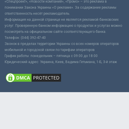
«Спецпроект», «Новости компаний», «Промо» – это реклама в
понимании Закона Украины «О рекламе». За содержание рекламы
ответственность несёт рекламодатель.
Информация на данной странице не является рекламой банковских
услуг. Проверенную банком информацию о продуктах и услугах можно
посмотреть на официальном сайте соответствующего банка.
Телефон: (044) 392-47-40
Звонок в пределах территории Украины со всех номеров операторов
мобильной и городской связи по тарифам операторов
График работы: понедельник – пятница с 09:00 до 18:00
Юридический адрес: Украина, Киев, Вадима Гетьмана, 1-Б, 3-й этаж