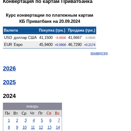
Конвертация по картам Приватбанка
Курс конвертации по платежным картам
КБ Приватбанк на 20.09.2024
Валюта
Покупка (грн.)
Продажа (грн.)
USD
доллар США
41,1500
41,6667
-0.0500
0.0000
EUR
Евро
45,9400
46,7290
+0.0900
+0.2174
конвертер
2026
2025
2024
январь
Пн
Вт
Ср
Чт
Пт
Сб
Вс
1
2
3
4
5
6
7
8
9
10
11
12
13
14