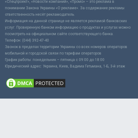
«Спецпроект», «Новости компаний», «Промо» – это реклама в
понимании Закона Украины «О рекламе». За содержание рекламы
ответственность несёт рекламодатель.
Информация на данной странице не является рекламой банковских
услуг. Проверенную банком информацию о продуктах и услугах можно
посмотреть на официальном сайте соответствующего банка.
Телефон: (044) 392-47-40
Звонок в пределах территории Украины со всех номеров операторов
мобильной и городской связи по тарифам операторов
График работы: понедельник – пятница с 09:00 до 18:00
Юридический адрес: Украина, Киев, Вадима Гетьмана, 1-Б, 3-й этаж