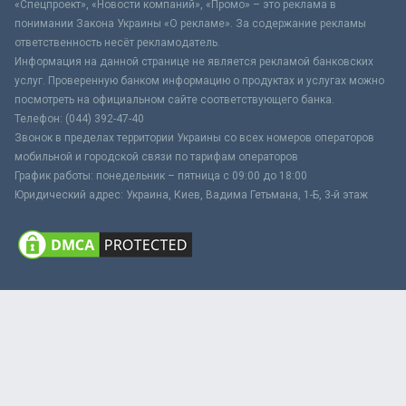
«Спецпроект», «Новости компаний», «Промо» – это реклама в
понимании Закона Украины «О рекламе». За содержание рекламы
ответственность несёт рекламодатель.
Информация на данной странице не является рекламой банковских
услуг. Проверенную банком информацию о продуктах и услугах можно
посмотреть на официальном сайте соответствующего банка.
Телефон: (044) 392-47-40
Звонок в пределах территории Украины со всех номеров операторов
мобильной и городской связи по тарифам операторов
График работы: понедельник – пятница с 09:00 до 18:00
Юридический адрес: Украина, Киев, Вадима Гетьмана, 1-Б, 3-й этаж