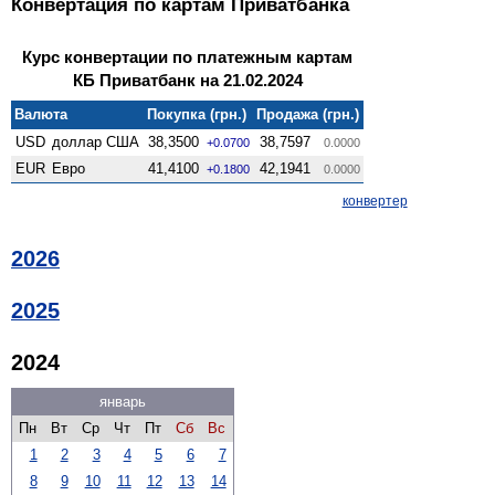
Конвертация по картам Приватбанка
Курс конвертации по платежным картам
КБ Приватбанк на 21.02.2024
Валюта
Покупка (грн.)
Продажа (грн.)
USD
доллар США
38,3500
38,7597
+0.0700
0.0000
EUR
Евро
41,4100
42,1941
+0.1800
0.0000
конвертер
2026
2025
2024
январь
Пн
Вт
Ср
Чт
Пт
Сб
Вс
1
2
3
4
5
6
7
8
9
10
11
12
13
14