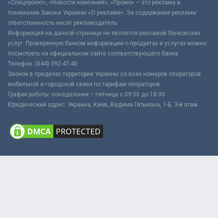
«Спецпроект», «Новости компаний», «Промо» – это реклама в
понимании Закона Украины «О рекламе». За содержание рекламы
ответственность несёт рекламодатель.
Информация на данной странице не является рекламой банковских
услуг. Проверенную банком информацию о продуктах и услугах можно
посмотреть на официальном сайте соответствующего банка.
Телефон: (044) 392-47-40
Звонок в пределах территории Украины со всех номеров операторов
мобильной и городской связи по тарифам операторов
График работы: понедельник – пятница с 09:00 до 18:00
Юридический адрес: Украина, Киев, Вадима Гетьмана, 1-Б, 3-й этаж