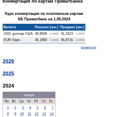
Конвертация по картам Приватбанка
Курс конвертации по платежным картам
КБ Приватбанк на 1.09.2024
Валюта
Покупка (грн.)
Продажа (грн.)
USD
доллар США
40,8500
41,3223
0.0000
0.0000
EUR
Евро
45,1900
45,8716
0.0000
0.0000
конвертер
2026
2025
2024
январь
Пн
Вт
Ср
Чт
Пт
Сб
Вс
1
2
3
4
5
6
7
8
9
10
11
12
13
14