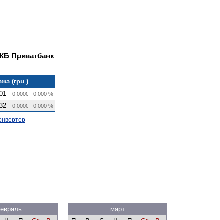
 КБ Приватбанк
жа (грн.)
01
0.0000
0.000 %
32
0.0000
0.000 %
онвертер
евраль
март