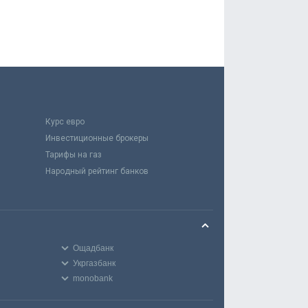
Курс евро
Инвестиционные брокеры
Тарифы на газ
Народный рейтинг банков
Ощадбанк
Укргазбанк
monobank