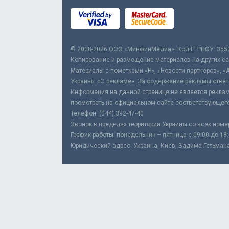
© 2008-2026 ООО «МинфинМедиа». Код ЕГРПОУ: 355
Копирование и размещение материалов на других сай
Материалы с пометками «Р», «Новости партнёров», «
Украины «О рекламе». За содержание рекламы ответ
Информация на данной странице не является реклам
посмотреть на официальном сайте соответствующего
Телефон: (044) 392-47-40
Звонок в пределах территории Украины со всех номе
График работы: понедельник – пятница с 09:00 до 18
Юридический адрес: Украина, Киев, Вадима Гетьмана,