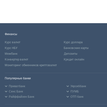
Финансы
Курс валют
Курс доллара
Курс НБУ
Банковские карты
Межбанк
Депозиты
Конвертер валют
Кредит онлайн
Мониторинг обменников криптовалют
Популярные банки
Приватбанк
Укрсиббанк
Сенс Банк
ПУМБ
Райффайзен Банк
ОТП банк