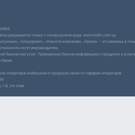
06859
тах разрешается только с гиперссылкой вида: www.minfin.com.ua
Актуально», «Спецпроект», «Новости компаний», «Промо» – это реклама в по
ственность несёт рекламодатель.
ой банковских услуг. Проверенную банком информацию о продуктах и услуг
 банка.
ров операторов мобильной и городской связи по тарифам операторов
:00
 1-Б, 3-й этаж