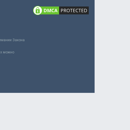
нимании Закона
ах можно