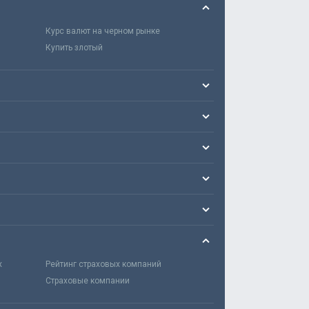
Курс валют на черном рынке
Купить злотый
х
Рейтинг страховых компаний
Страховые компании