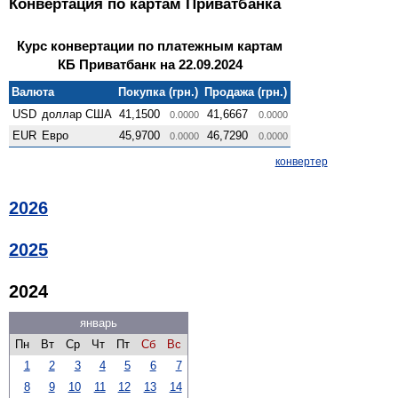
Конвертация по картам Приватбанка
Курс конвертации по платежным картам
КБ Приватбанк на 22.09.2024
Валюта
Покупка (грн.)
Продажа (грн.)
USD
доллар США
41,1500
41,6667
0.0000
0.0000
EUR
Евро
45,9700
46,7290
0.0000
0.0000
конвертер
2026
2025
2024
январь
Пн
Вт
Ср
Чт
Пт
Сб
Вс
1
2
3
4
5
6
7
8
9
10
11
12
13
14