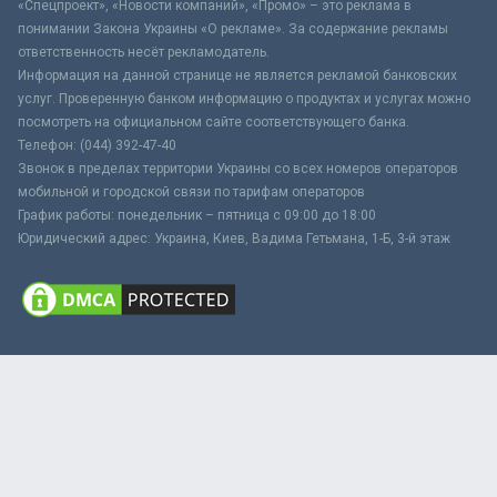
«Спецпроект», «Новости компаний», «Промо» – это реклама в
понимании Закона Украины «О рекламе». За содержание рекламы
ответственность несёт рекламодатель.
Информация на данной странице не является рекламой банковских
услуг. Проверенную банком информацию о продуктах и услугах можно
посмотреть на официальном сайте соответствующего банка.
Телефон: (044) 392-47-40
Звонок в пределах территории Украины со всех номеров операторов
мобильной и городской связи по тарифам операторов
График работы: понедельник – пятница с 09:00 до 18:00
Юридический адрес: Украина, Киев, Вадима Гетьмана, 1-Б, 3-й этаж