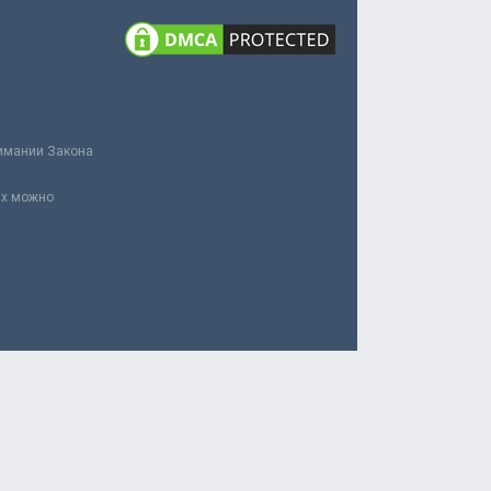
нимании Закона
ах можно