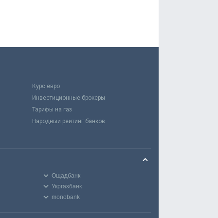
Курс евро
Инвестиционные брокеры
Тарифы на газ
Народный рейтинг банков
Ощадбанк
Укргазбанк
monobank