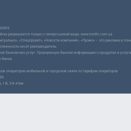
06859
тах разрешается только с гиперссылкой вида: www.minfin.com.ua
Актуально», «Спецпроект», «Новости компаний», «Промо» – это реклама в по
ственность несёт рекламодатель.
ой банковских услуг. Проверенную банком информацию о продуктах и услуг
 банка.
ров операторов мобильной и городской связи по тарифам операторов
:00
 1-Б, 3-й этаж