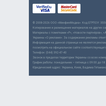
© 2008-2026 ООО «МинфинМедиа». Код ЕГРПОУ: 355
Копирование и размещение материалов на других сай
Материалы с пометками «Р», «Новости партнёров», «
Украины «О рекламе». За содержание рекламы ответ
Информация на данной странице не является реклам
посмотреть на официальном сайте соответствующего
Телефон: (044) 392-47-40
Звонок в пределах территории Украины со всех номе
График работы: понедельник – пятница с 09:00 до 18
Юридический адрес: Украина, Киев, Вадима Гетьмана,