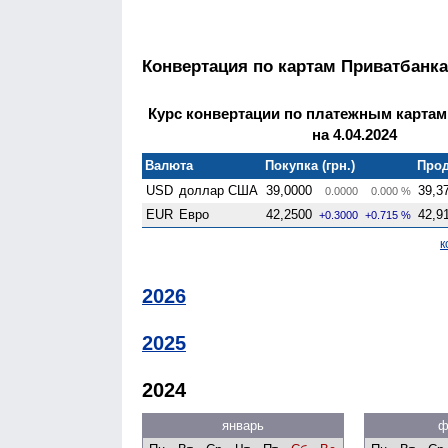
Конвертация по картам Приватбанка
Курс конвертации по платежным картам
на 4.04.2024
Валюта
Покупка (грн.)
Прод
USD
доллар США
39,0000
39,3
0.0000
0.000 %
EUR
Евро
42,2500
42,9
+0.3000
+0.715 %
к
2026
2025
2024
январь
ф