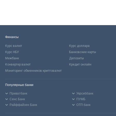
Финансы
Курс валют
Курс доллара
Курс НБУ
Банковские карты
Межбанк
Депозиты
Конвертер валют
Кредит онлайн
Мониторинг обменников криптовалют
Популярные банки
Приватбанк
Укрсиббанк
Сенс Банк
ПУМБ
Райффайзен Банк
ОТП банк