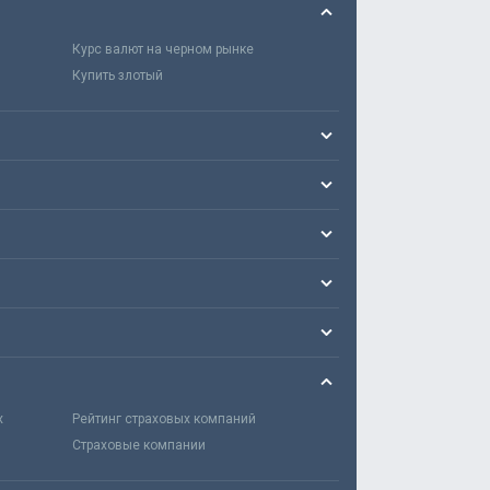
Курс валют на черном рынке
Купить злотый
х
Рейтинг страховых компаний
Страховые компании