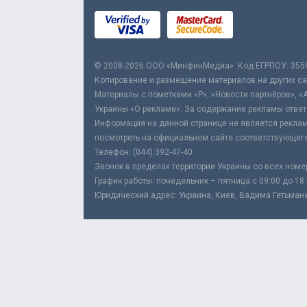
© 2008-2026 ООО «МинфинМедиа». Код ЕГРПОУ: 355
Копирование и размещение материалов на других сай
Материалы с пометками «Р», «Новости партнёров», «
Украины «О рекламе». За содержание рекламы ответ
Информация на данной странице не является реклам
посмотреть на официальном сайте соответствующего
Телефон: (044) 392-47-40
Звонок в пределах территории Украины со всех номе
График работы: понедельник – пятница с 09:00 до 18
Юридический адрес: Украина, Киев, Вадима Гетьмана,