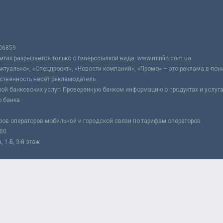
06859
тах разрешается только с гиперссылкой вида: www.minfin.com.ua
Актуально», «Спецпроект», «Новости компаний», «Промо» – это реклама в по
ственность несёт рекламодатель.
ой банковских услуг. Проверенную банком информацию о продуктах и услуг
 банка.
ров операторов мобильной и городской связи по тарифам операторов
:00
 1-Б, 3-й этаж