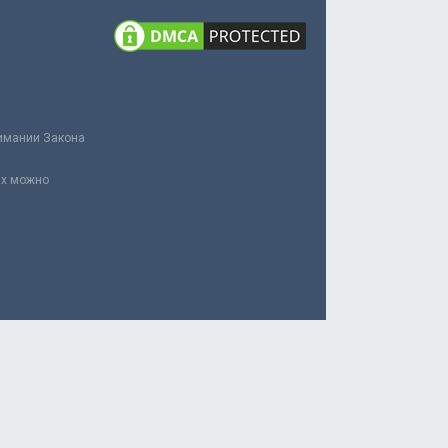
нимании Закона
ах можно