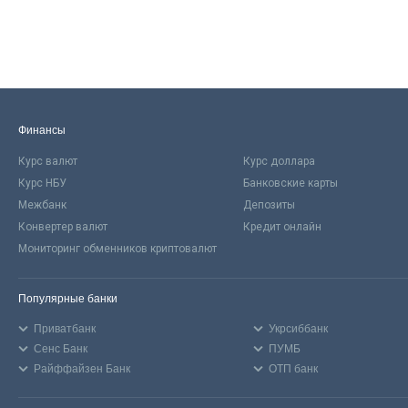
Финансы
Курс валют
Курс доллара
Курс НБУ
Банковские карты
Межбанк
Депозиты
Конвертер валют
Кредит онлайн
Мониторинг обменников криптовалют
Популярные банки
Приватбанк
Укрсиббанк
Сенс Банк
ПУМБ
Райффайзен Банк
ОТП банк