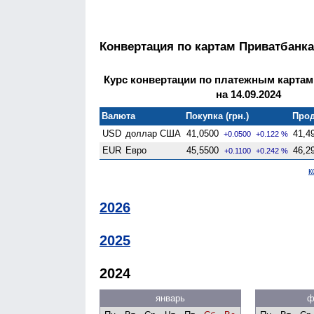
Конвертация по картам Приватбанка
Курс конвертации по платежным картам
на 14.09.2024
Валюта
Покупка (грн.)
Прод
USD
доллар США
41,0500
41,4
+0.0500
+0.122 %
EUR
Евро
45,5500
46,2
+0.1100
+0.242 %
к
2026
2025
2024
январь
ф