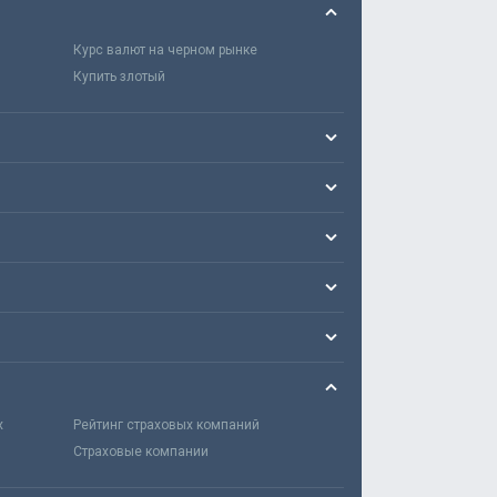
Курс валют на черном рынке
Купить злотый
х
Рейтинг страховых компаний
Страховые компании