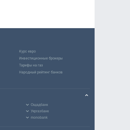
Курс евро
Инвестиционные брокеры
Тарифы на газ
Народный рейтинг банков
Ощадбанк
Укргазбанк
monobank