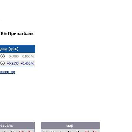
 КБ Приватбанк
ажа (грн.)
938
0.0000
0.000 %
963
+0.2133
+0.463 %
онвертер
евраль
март