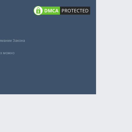
нимании Закона
ах можно