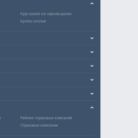
Курс валют на черном рынке
Купить злотый
х
Рейтинг страховых компаний
Страховые компании