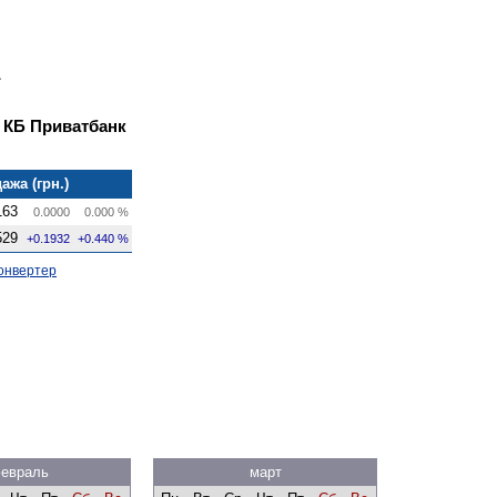
 КБ Приватбанк
ажа (грн.)
163
0.0000
0.000 %
529
+0.1932
+0.440 %
онвертер
евраль
март