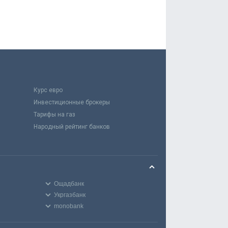
Курс евро
Инвестиционные брокеры
Тарифы на газ
Народный рейтинг банков
Ощадбанк
Укргазбанк
monobank