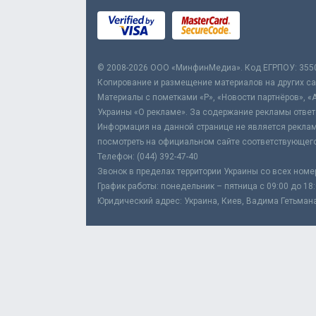
© 2008-2026 ООО «МинфинМедиа». Код ЕГРПОУ: 355
Копирование и размещение материалов на других сай
Материалы с пометками «Р», «Новости партнёров», «
Украины «О рекламе». За содержание рекламы ответ
Информация на данной странице не является реклам
посмотреть на официальном сайте соответствующего
Телефон: (044) 392-47-40
Звонок в пределах территории Украины со всех номе
График работы: понедельник – пятница с 09:00 до 18
Юридический адрес: Украина, Киев, Вадима Гетьмана,