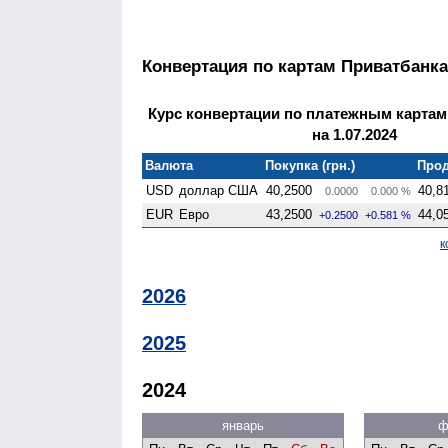
Конвертация по картам Приватбанка
Курс конвертации по платежным картам
на 1.07.2024
Валюта
Покупка (грн.)
Прод
USD
доллар США
40,2500
40,8
0.0000
0.000 %
EUR
Евро
43,2500
44,0
+0.2500
+0.581 %
к
2026
2025
2024
январь
ф