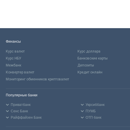
Финансы
Курс валют
Курс доллара
Курс НБУ
Банковские карты
Межбанк
Депозиты
Конвертер валют
Кредит онлайн
Мониторинг обменников криптовалют
Популярные банки
Приватбанк
Укрсиббанк
Сенс Банк
ПУМБ
Райффайзен Банк
ОТП банк