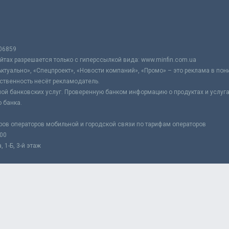
06859
тах разрешается только с гиперссылкой вида: www.minfin.com.ua
Актуально», «Спецпроект», «Новости компаний», «Промо» – это реклама в по
ственность несёт рекламодатель.
ой банковских услуг. Проверенную банком информацию о продуктах и услуг
 банка.
ров операторов мобильной и городской связи по тарифам операторов
:00
 1-Б, 3-й этаж