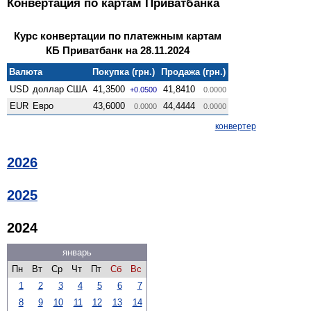
Конвертация по картам Приватбанка
Курс конвертации по платежным картам
КБ Приватбанк на 28.11.2024
Валюта
Покупка (грн.)
Продажа (грн.)
USD
доллар США
41,3500
41,8410
+0.0500
0.0000
EUR
Евро
43,6000
44,4444
0.0000
0.0000
конвертер
2026
2025
2024
январь
Пн
Вт
Ср
Чт
Пт
Сб
Вс
1
2
3
4
5
6
7
8
9
10
11
12
13
14