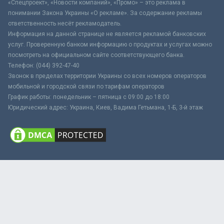
«Спецпроект», «Новости компаний», «Промо» – это реклама в
понимании Закона Украины «О рекламе». За содержание рекламы
ответственность несёт рекламодатель.
Информация на данной странице не является рекламой банковских
услуг. Проверенную банком информацию о продуктах и услугах можно
посмотреть на официальном сайте соответствующего банка.
Телефон: (044) 392-47-40
Звонок в пределах территории Украины со всех номеров операторов
мобильной и городской связи по тарифам операторов
График работы: понедельник – пятница с 09:00 до 18:00
Юридический адрес: Украина, Киев, Вадима Гетьмана, 1-Б, 3-й этаж