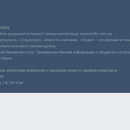
06859
тах разрешается только с гиперссылкой вида: www.minfin.com.ua
Актуально», «Спецпроект», «Новости компаний», «Промо» – это реклама в по
ственность несёт рекламодатель.
ой банковских услуг. Проверенную банком информацию о продуктах и услуг
 банка.
ров операторов мобильной и городской связи по тарифам операторов
:00
 1-Б, 3-й этаж