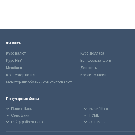
Финансы
Курс валют
Курс доллара
Курс НБУ
Банковские карты
Межбанк
Депозиты
Конвертер валют
Кредит онлайн
Мониторинг обменников криптовалют
Популярные банки
Приватбанк
Укрсиббанк
Сенс Банк
ПУМБ
Райффайзен Банк
ОТП банк