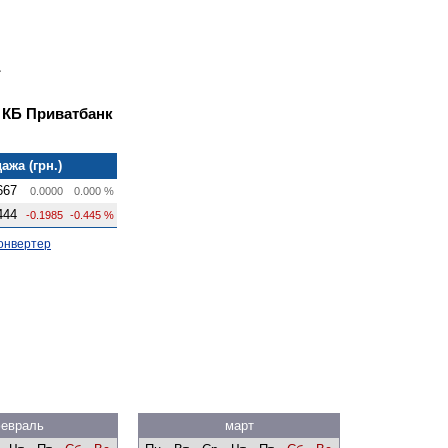
 КБ Приватбанк
ажа (грн.)
667
0.0000
0.000 %
444
-0.1985
-0.445 %
онвертер
евраль
март