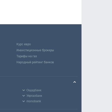
Курс евро
Инвестиционные брокеры
Тарифы на газ
Народный рейтинг банков
Ощадбанк
Укргазбанк
monobank