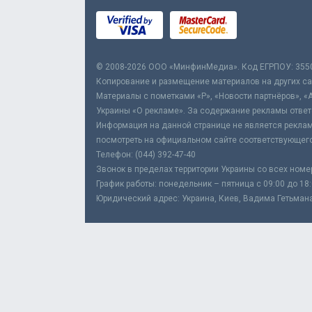
© 2008-2026 ООО «МинфинМедиа». Код ЕГРПОУ: 355
Копирование и размещение материалов на других сай
Материалы с пометками «Р», «Новости партнёров», «
Украины «О рекламе». За содержание рекламы ответ
Информация на данной странице не является реклам
посмотреть на официальном сайте соответствующего
Телефон: (044) 392-47-40
Звонок в пределах территории Украины со всех номе
График работы: понедельник – пятница с 09:00 до 18
Юридический адрес: Украина, Киев, Вадима Гетьмана,