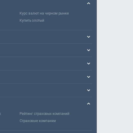
Курс валют на черном рынке
Купить злотый
х
Рейтинг страховых компаний
Страховые компании