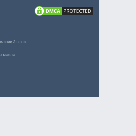
нимании Закона
ах можно