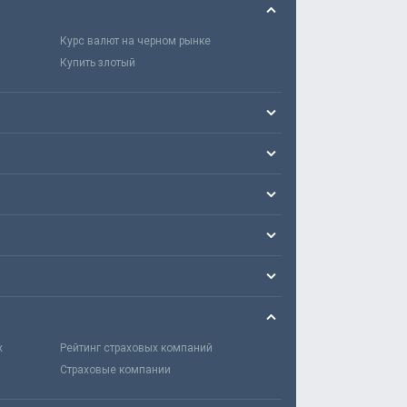
Курс валют на черном рынке
Купить злотый
х
Рейтинг страховых компаний
Страховые компании