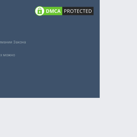
нимании Закона
ах можно