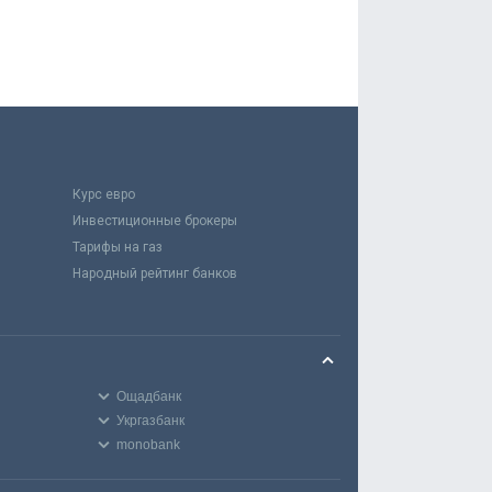
Курс евро
Инвестиционные брокеры
Тарифы на газ
Народный рейтинг банков
Ощадбанк
Укргазбанк
monobank