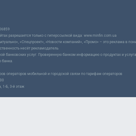
06859
тах разрешается только с гиперссылкой вида: www.minfin.com.ua
Актуально», «Спецпроект», «Новости компаний», «Промо» – это реклама в по
ственность несёт рекламодатель.
ой банковских услуг. Проверенную банком информацию о продуктах и услуг
 банка.
ров операторов мобильной и городской связи по тарифам операторов
:00
 1-Б, 3-й этаж