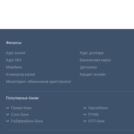
Финансы
Курс валют
Курс доллара
Курс НБУ
Банковские карты
Межбанк
Депозиты
Конвертер валют
Кредит онлайн
Мониторинг обменников криптовалют
Популярные банки
Приватбанк
Укрсиббанк
Сенс Банк
ПУМБ
Райффайзен Банк
ОТП банк