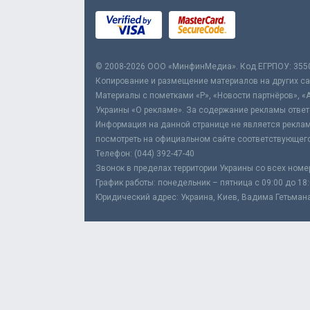
© 2008-2026 ООО «МинфинМедиа». Код ЕГРПОУ: 355
Копирование и размещение материалов на других сай
Материалы с пометками «Р», «Новости партнёров», «
Украины «О рекламе». За содержание рекламы ответ
Информация на данной странице не является реклам
посмотреть на официальном сайте соответствующего
Телефон: (044) 392-47-40
Звонок в пределах территории Украины со всех номе
График работы: понедельник – пятница с 09:00 до 18
Юридический адрес: Украина, Киев, Вадима Гетьмана,