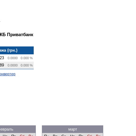
 КБ Приватбанк
жа (грн.)
23
0.0000
0.000 %
89
0.0000
0.000 %
онвертер
евраль
март