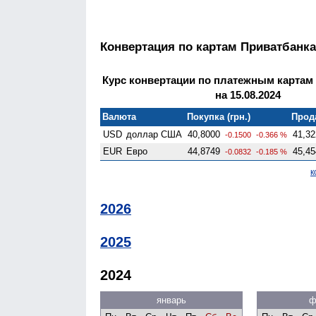
Конвертация по картам Приватбанка
Курс конвертации по платежным картам
на 15.08.2024
Валюта
Покупка (грн.)
Прода
USD
доллар США
40,8000
41,32
-0.1500
-0.366 %
EUR
Евро
44,8749
45,45
-0.0832
-0.185 %
к
2026
2025
2024
январь
ф