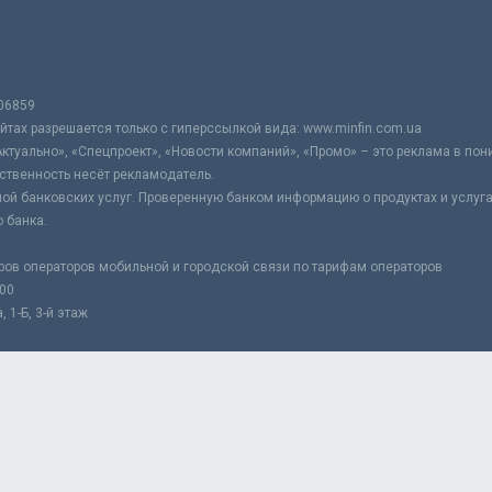
06859
тах разрешается только с гиперссылкой вида: www.minfin.com.ua
Актуально», «Спецпроект», «Новости компаний», «Промо» – это реклама в по
ственность несёт рекламодатель.
ой банковских услуг. Проверенную банком информацию о продуктах и услуг
 банка.
ров операторов мобильной и городской связи по тарифам операторов
:00
 1-Б, 3-й этаж