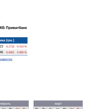
 КБ Приватбанк
жа (грн.)
23
-0.1715
-0.413 %
46
-0.0001
0.000 %
онвертер
евраль
март