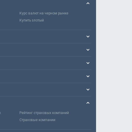
Курс валют на черном рынке
Купить злотый
х
Рейтинг страховых компаний
Страховые компании