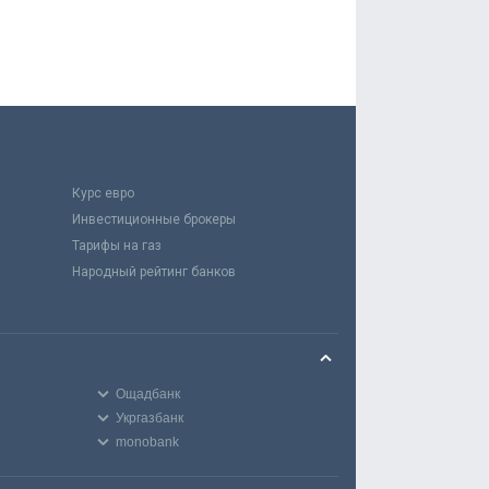
Курс евро
Инвестиционные брокеры
Тарифы на газ
Народный рейтинг банков
Ощадбанк
Укргазбанк
monobank