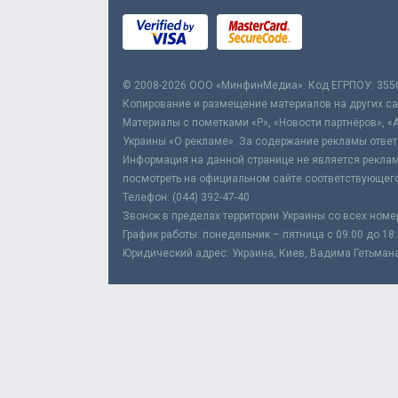
© 2008-2026 ООО «МинфинМедиа». Код ЕГРПОУ: 355
Копирование и размещение материалов на других сай
Материалы с пометками «Р», «Новости партнёров», «
Украины «О рекламе». За содержание рекламы ответ
Информация на данной странице не является реклам
посмотреть на официальном сайте соответствующего
Телефон: (044) 392-47-40
Звонок в пределах территории Украины со всех номе
График работы: понедельник – пятница с 09:00 до 18
Юридический адрес: Украина, Киев, Вадима Гетьмана,