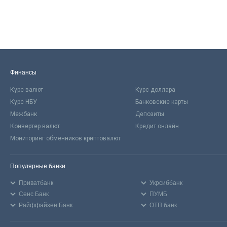
Финансы
Курс валют
Курс доллара
Курс НБУ
Банковские карты
Межбанк
Депозиты
Конвертер валют
Кредит онлайн
Мониторинг обменников криптовалют
Популярные банки
Приватбанк
Укрсиббанк
Сенс Банк
ПУМБ
Райффайзен Банк
ОТП банк