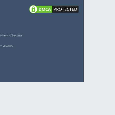
нимании Закона
ах можно