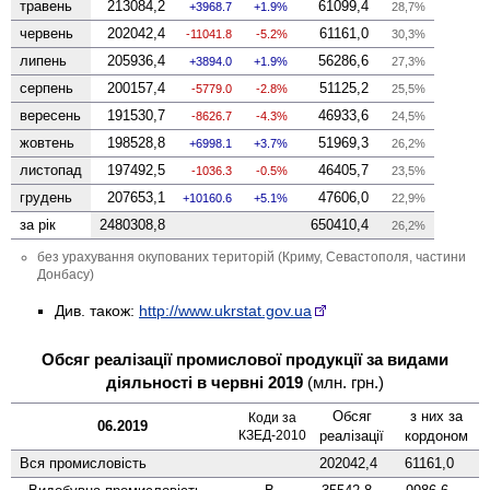
травень
213084,2
61099,4
3968.7
1.9%
28,7%
червень
202042,4
61161,0
-11041.8
-5.2%
30,3%
липень
205936,4
56286,6
3894.0
1.9%
27,3%
серпень
200157,4
51125,2
-5779.0
-2.8%
25,5%
вересень
191530,7
46933,6
-8626.7
-4.3%
24,5%
жовтень
198528,8
51969,3
6998.1
3.7%
26,2%
листопад
197492,5
46405,7
-1036.3
-0.5%
23,5%
грудень
207653,1
47606,0
10160.6
5.1%
22,9%
за рік
2480308,8
650410,4
26,2%
без урахування окупованих територій (Криму, Севастополя, частини
Донбасу)
Див. також:
http://www.ukrstat.gov.ua
Обсяг реалізації промислової продукції за видами
діяльності в червні 2019
(млн. грн.)
Обсяг
з них за
Коди за
06.2019
КЗЕД-2010
реалізації
кордоном
Вся промисловість
202042,4
61161,0