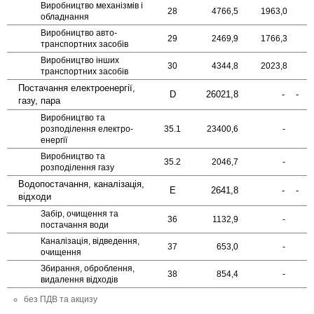
Виробництво механізмів і
28
4766,5
1963,0
обладнання
Виробництво авто­
29
2469,9
1766,3
транспортних засобів
Виробництво інших
30
4344,8
2023,8
транспортних засобів
Постачання електро­енергії,
D
26021,8
-
-
газу, пара
Виробництво та
розподілення електро­
35.1
23400,6
-
енергії
Виробництво та
35.2
2046,7
-
розподілення газу
Водопостачання, каналізація,
E
2641,8
-
-
відходи
Забір, очищення та
36
1132,9
-
постачання води
Каналізація, відведення,
37
653,0
-
очищення
Збирання, оброблення,
38
854,4
-
видалення відходів
без ПДВ та акцизу