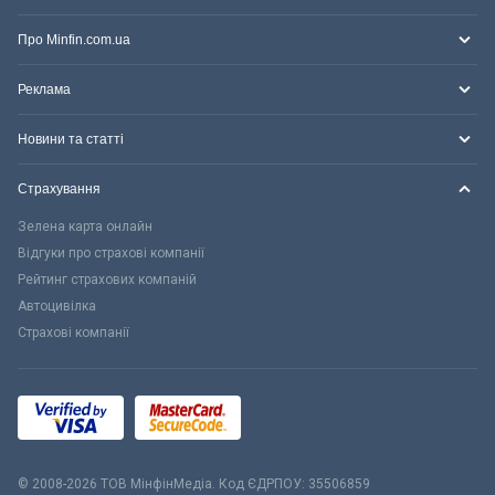
Про Minfin.com.ua
Реклама
Новини та статті
Страхування
Зелена карта онлайн
Відгуки про страхові компанії
Рейтинг страхових компаній
Автоцивілка
Страхові компанії
© 2008-2026 ТОВ МiнфiнМедiа. Код ЄДРПОУ: 35506859