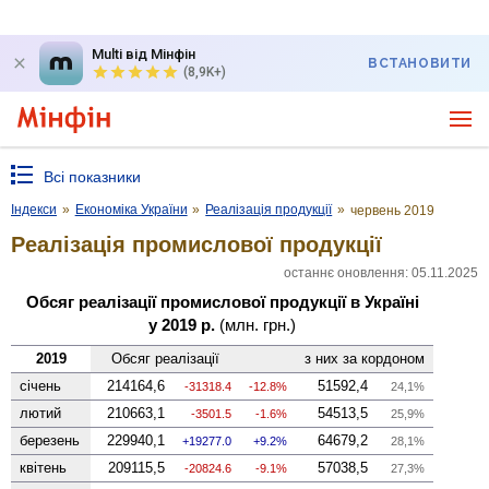
Multi від Мінфін
ВСТАНОВИТИ
(8,9K+)
Всі показники
Індекси
»
Економіка України
»
Реалізація продукції
»
червень 2019
Реалізація промислової продукції
останнє оновлення: 05.11.2025
Обсяг реалізації промислової продукції в Україні
у 2019 р.
(млн. грн.)
2019
Обсяг реалізації
з них за кордоном
січень
214164,6
51592,4
-31318.4
-12.8%
24,1%
лютий
210663,1
54513,5
-3501.5
-1.6%
25,9%
березень
229940,1
64679,2
19277.0
9.2%
28,1%
квітень
209115,5
57038,5
-20824.6
-9.1%
27,3%