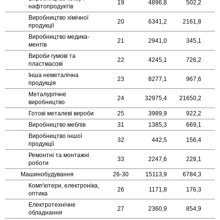
19
4896,8
502,2
нафто­продуктів
Виробництво хімічної
20
6341,2
2161,8
продукції
Виробництво медика­
21
2941,0
345,1
ментів
Вироби гумові та
22
4245,1
726,2
пластмасові
Інша неметалічна
23
8277,1
967,6
продукція
Металургічне
24
32975,4
21650,2
виробництво
Готові металеві вироби
25
3989,9
922,2
Виробництво меблів
31
1385,3
669,1
Виробництво іншої
32
442,5
156,4
продукції
Ремонтні та монтажні
33
2247,6
228,1
роботи
Машино­будування
26-30
15113,9
6784,3
Комп'ютери, електроніка,
26
1171,8
176,3
оптика
Електро­технічне
27
2360,9
854,9
обладнання