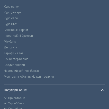
Курс валют
Курс долара
Курс євро
Курс НБУ
Банківські картки
Інвестиційні брокери
Міжбанк
Депозити
Тарифи на газ
Конвертер валют
Кредит онлайн
Народний рейтинг банків
Моніторинг обмінників криптовалют
Популярні банки
Приватбанк
Укрсиббанк
Ощадбанк