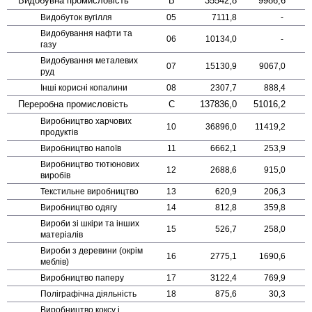
Видобувна промисловість
B
35542,8
9986,6
Видобуток вугілля
05
7111,8
-
Видобування нафти та
06
10134,0
-
газу
Видобування металевих
07
15130,9
9067,0
руд
Інші корисні копалини
08
2307,7
888,4
Переробна промисловість
C
137836,0
51016,2
Виробництво харчових
10
36896,0
11419,2
продуктів
Виробництво напоїв
11
6662,1
253,9
Виробництво тютюнових
12
2688,6
915,0
виробів
Текстильне виробництво
13
620,9
206,3
Виробництво одягу
14
812,8
359,8
Вироби зі шкіри та інших
15
526,7
258,0
матеріалів
Вироби з деревини (окрім
16
2775,1
1690,6
меблів)
Виробництво паперу
17
3122,4
769,9
Поліграфічна діяльність
18
875,6
30,3
Виробництво коксу і