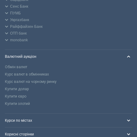
Сенс Банк
ПУМБ
Укргазбанк
Райффайзен Банк
ОТП банк
monobank
Валютний аукціон
Обмін валют
Курс валют в обмінниках
Курс валют на чорному ринку
Купити долар
Купити євро
Купити злотий
Курси по містах
Корисні сторінки