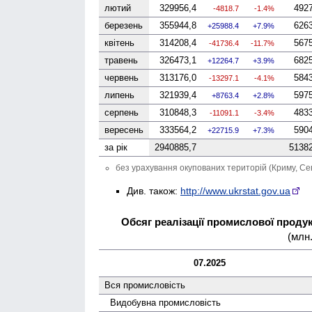
лютий
329956,4
492
-4818.7
-1.4%
березень
355944,8
626
25988.4
7.9%
квітень
314208,4
567
-41736.4
-11.7%
травень
326473,1
682
12264.7
3.9%
червень
313176,0
584
-13297.1
-4.1%
липень
321939,4
597
8763.4
2.8%
серпень
310848,3
483
-11091.1
-3.4%
вересень
333564,2
590
22715.9
7.3%
за рік
2940885,7
5138
без урахування окупованих територій (Криму, Се
Див. також:
http://www.ukrstat.gov.ua
Обсяг реалізації промислової продукц
(млн.
07.2025
Вся промисловість
Видобувна промисловість