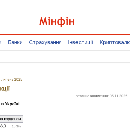
и
Банки
Страхування
Інвестиції
Криптовал
»
липень 2025
кції
останнє оновлення: 05.11.2025
в Україні
 за кордоном
38,3
15,3%