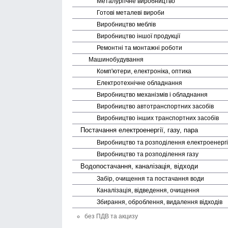
Металургічне виробництво
Готові металеві вироби
Виробництво меблів
Виробництво іншої продукції
Ремонтні та монтажні роботи
Машино­будування
Комп'ютери, електроніка, оптика
Електро­технічне обладнання
Виробництво механізмів і обладнання
Виробництво авто­транспортних засобів
Виробництво інших транспортних засобів
Постачання електро­енергії, газу, пара
Виробництво та розподілення електро­енергі
Виробництво та розподілення газу
Водопостачання, каналізація, відходи
Забір, очищення та постачання води
Каналізація, відведення, очищення
Збирання, оброблення, видалення відходів
без ПДВ та акцизу