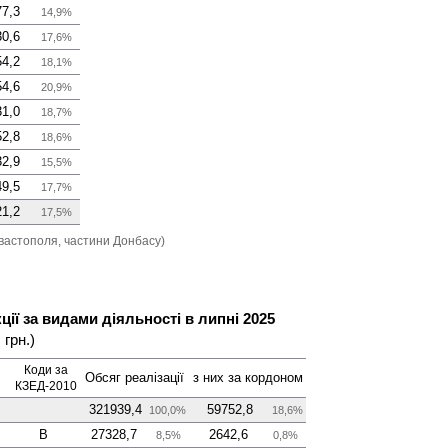
77,3
14,9%
30,6
17,6%
54,2
18,1%
54,6
20,9%
31,0
18,7%
52,8
18,6%
32,9
15,5%
49,5
17,7%
21,2
17,5%
вастополя, частини Донбасу)
ії за видами діяльності в липні 2025
 грн.)
Коди за
Обсяг реалізації
з них за кордоном
КЗЕД-2010
321939,4
59752,8
100,0%
18,6%
B
27328,7
2642,6
8,5%
0,8%