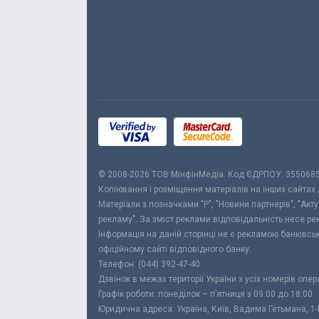
© 2008-2026 ТОВ МiнфiнМедiа. Код ЄДРПОУ: 355068
Копіювання і розміщення матеріалів на інших сайтах
Матеріали з позначками "Р", "Новини партнерів", "Акт
рекламу". За зміст реклами відповідальність несе р
Інформація на даній сторінці не є рекламою банківс
офіційному сайті відповідного банку.
Телефон: (044) 392-47-40
Дзвінок в межах території України з усіх номерів опе
Графік роботи: понеділок – п’ятниця з 09:00 до 18:00
Юридична адреса: Україна, Київ, Вадима Гетьмана, 1-