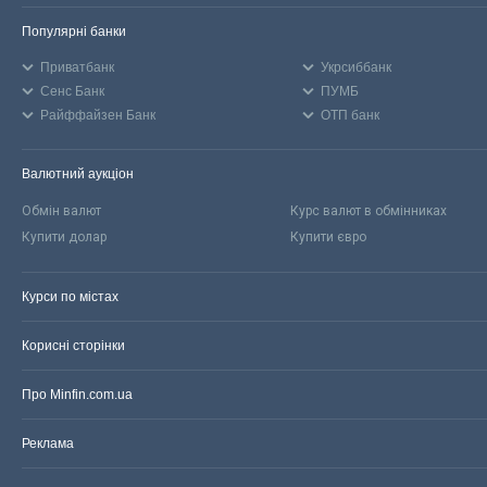
Популярні банки
Приватбанк
Укрсиббанк
Сенс Банк
ПУМБ
Райффайзен Банк
ОТП банк
Валютний аукціон
Обмін валют
Курс валют в обмінниках
Купити долар
Купити євро
Курси по містах
Корисні сторінки
Про Minfin.com.ua
Реклама