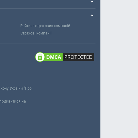
Рейтинг страхових компаній
Страхові компанії
акону України "Про
 подивитися на