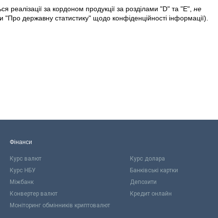
я реалізації за кордоном продукції за розділами "D" та "Е",
не
и "Про державну статистику" щодо конфіденційності інформації).
Фінанси
Курс валют
Курс долара
Курс НБУ
Банківські картки
Міжбанк
Депозити
Конвертер валют
Кредит онлайн
Моніторинг обмінників криптовалют