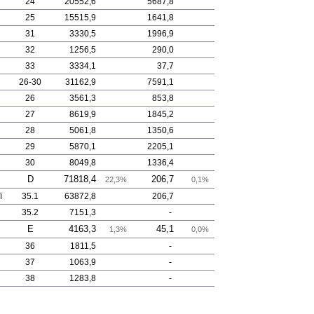
24
20552,6
5687,8
25
15515,9
1641,8
31
3330,5
1996,9
32
1256,5
290,0
33
3334,1
37,7
26-30
31162,9
7591,1
26
3561,3
853,8
27
8619,9
1845,2
28
5061,8
1350,6
29
5870,1
2205,1
30
8049,8
1336,4
D
71818,4
206,7
22,3%
0,1%
ї
35.1
63872,8
206,7
35.2
7151,3
-
E
4163,3
45,1
1,3%
0,0%
36
1811,5
-
37
1063,9
-
38
1283,8
-