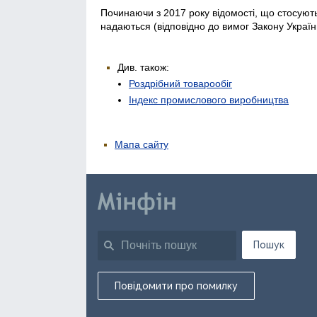
Починаючи з 2017 року відомості, що стосуютьс
надаються (відповідно до вимог Закону Україн
Див. також:
Роздрібний товарообіг
Індекс промислового виробництва
Мапа сайту
Пошук
Повідомити про помилку