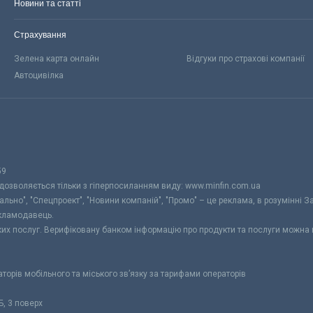
Новини та статті
Страхування
Зелена карта онлайн
Відгуки про страхові компанії
Автоцивілка
59
 дозволяється тільки з гіперпосиланням виду: www.minfin.com.ua
уально", "Спецпроект", "Новини компаній", "Промо" – це реклама, в розумінні З
екламодавець.
ьких послуг. Верифіковану банком інформацію про продукти та послуги можна
раторів мобільного та міського зв’язку за тарифами операторів
Б, 3 поверх