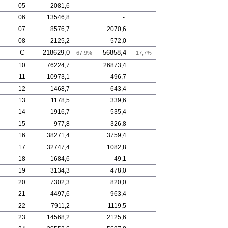
05
2081,6
-
06
13546,8
-
07
8576,7
2070,6
08
2125,2
572,0
C
218629,0
56858,4
67,9%
17,7%
10
76224,7
26873,4
11
10973,1
496,7
12
1468,7
643,4
13
1178,5
339,6
14
1916,7
535,4
15
977,8
326,8
16
38271,4
3759,4
17
32747,4
1082,8
18
1684,6
49,1
19
3134,3
478,0
20
7302,3
820,0
21
4497,6
963,4
22
7911,2
1119,5
23
14568,2
2125,6