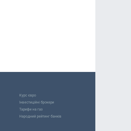
Курс євро
Інвестиційні брокери
Тарифи на газ
Народний рейтинг банків