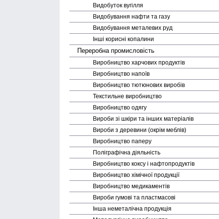
Видобуток вугілля
Видобування нафти та газу
Видобування металевих руд
Інші корисні копалини
Переробна промисловість
Виробництво харчових продуктів
Виробництво напоїв
Виробництво тютюнових виробів
Текстильне виробництво
Виробництво одягу
Вироби зі шкіри та інших матеріалів
Вироби з деревини (окрім меблів)
Виробництво паперу
Поліграфічна діяльність
Виробництво коксу і нафто­продуктів
Виробництво хімічної продукції
Виробництво медика­ментів
Вироби гумові та пластмасові
Інша неметалічна продукція