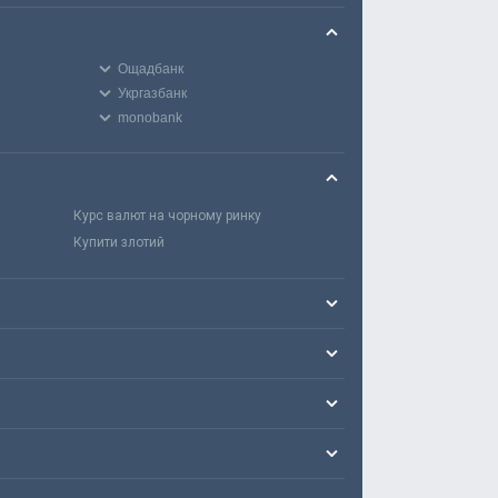
Ощадбанк
Укргазбанк
monobank
Курс валют на чорному ринку
Купити злотий