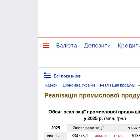
Валюта
Депозити
Кредит
Всі показники
Індекси
»
Економіка України
»
Реалізація продукції
Реалізація промислової проду
Обсяг реалізації промислової продукції 
у 2025 р.
(млн. грн.)
2025
Обсяг реалізації
з них
січень
334775,1
513
-48445.0
-12.6%