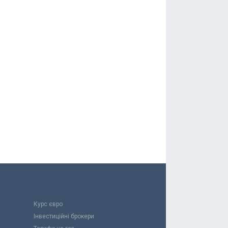
Курс євро
Інвестиційні брокери