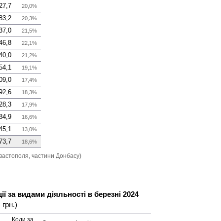
27,7
20,0%
83,2
20,3%
37,0
21,5%
46,8
22,1%
40,0
21,2%
54,1
19,1%
09,0
17,4%
92,6
18,3%
28,3
17,9%
84,9
16,6%
45,1
13,0%
73,7
18,6%
вастополя, частини Донбасу)
ї за видами діяльності в березні 2024
 грн.)
Коди за