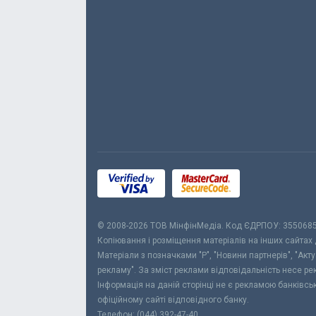
© 2008-2026 ТОВ МiнфiнМедiа. Код ЄДРПОУ: 355068
Копіювання і розміщення матеріалів на інших сайтах
Матеріали з позначками "Р", "Новини партнерів", "Акт
рекламу". За зміст реклами відповідальність несе р
Інформація на даній сторінці не є рекламою банківс
офіційному сайті відповідного банку.
Телефон: (044) 392-47-40