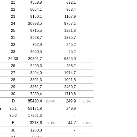
21
4558,8
692,1
22
6054,1
963,4
23
9150,1
1107,9
24
20993,5
9757,1
25
9715,5
1221,3
31
2968,7
1875,7
32
762,9
245,2
33
2650,5
25,2
26-30
20891,7
6825,0
26
2495,3
458,2
27
3494,0
1074,7
28
3801,3
1091,8
29
3861,7
2480,7
30
7239,4
1719,6
D
85420,4
249,9
28,9%
0,1%
ї
35.1
59171,8
249,9
35.2
17261,3
-
E
3213,6
44,7
1,1%
0,0%
36
1280,8
-