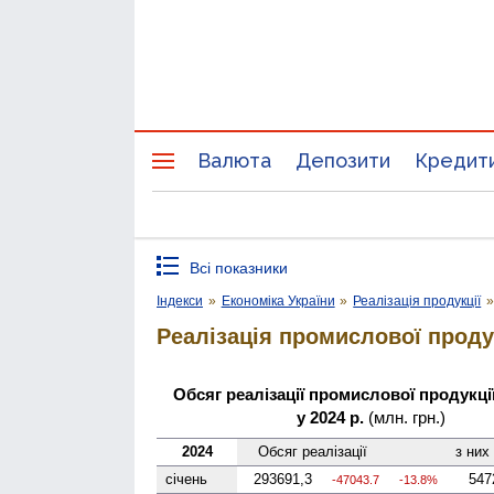
Валюта
Депозити
Кредит
Всі показники
Індекси
»
Економіка України
»
Реалізація продукції
Реалізація промислової проду
Обсяг реалізації промислової продукції
у 2024 р.
(млн. грн.)
2024
Обсяг реалізації
з них
січень
293691,3
547
-47043.7
-13.8%