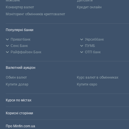
Міжбанк
Депозити
Конвертер валют
Кредит онлайн
Моніторинг обмінників криптовалют
Популярні банки
Приватбанк
Укрсиббанк
Сенс Банк
ПУМБ
Райффайзен Банк
ОТП банк
Валютний аукціон
Обмін валют
Курс валют в обмінниках
Купити долар
Купити євро
Курси по містах
Корисні сторінки
Про Minfin.com.ua