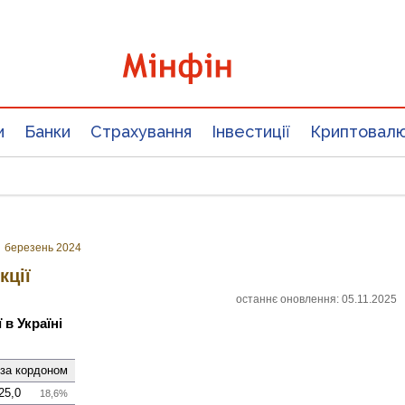
и
Банки
Страхування
Інвестиції
Криптовал
»
березень 2024
кції
останнє оновлення: 05.11.2025
 в Україні
 за кордоном
25,0
18,6%