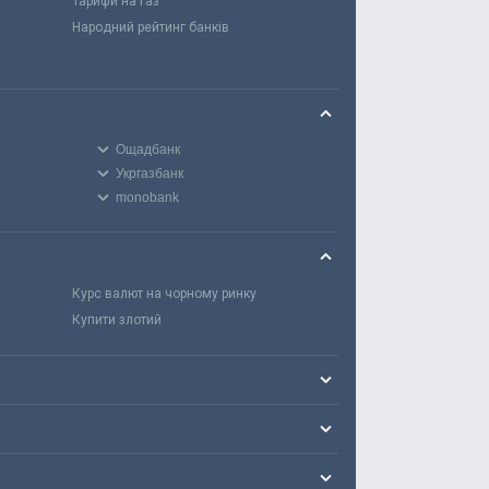
Тарифи на газ
Народний рейтинг банків
Ощадбанк
Укргазбанк
monobank
Курс валют на чорному ринку
Купити злотий