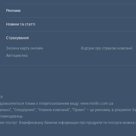
Реклама
Новини та статті
Страхування
Зелена карта онлайн
Відгуки про страхові компанії
Автоцивілка
59
 дозволяється тільки з гіперпосиланням виду: www.minfin.com.ua
уально", "Спецпроект", "Новини компаній", "Промо" – це реклама, в розумінні З
екламодавець.
ьких послуг. Верифіковану банком інформацію про продукти та послуги можна