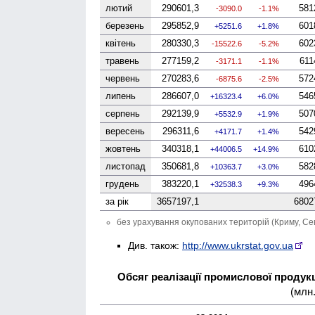
лютий
290601,3
581
-3090.0
-1.1%
березень
295852,9
601
5251.6
1.8%
квітень
280330,3
602
-15522.6
-5.2%
травень
277159,2
611
-3171.1
-1.1%
червень
270283,6
572
-6875.6
-2.5%
липень
286607,0
546
16323.4
6.0%
серпень
292139,9
507
5532.9
1.9%
вересень
296311,6
542
4171.7
1.4%
жовтень
340318,1
610
44006.5
14.9%
листопад
350681,8
582
10363.7
3.0%
грудень
383220,1
496
32538.3
9.3%
за рік
3657197,1
6802
без урахування окупованих територій (Криму, Се
Див. також:
http://www.ukrstat.gov.ua
Обсяг реалізації промислової продукці
(млн.