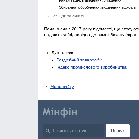
Каналізація, відведення, очищення
Збирання, оброблення, видалення відходів
без ПДВ та акцизу
Починаючи з 2017 року відомості, що стосуютьс
надаються (відповідно до вимог Закону Україн
Див. також:
Роздрібний товарообіг
Індекс промислового виробництва
Мапа сайту
Пошук