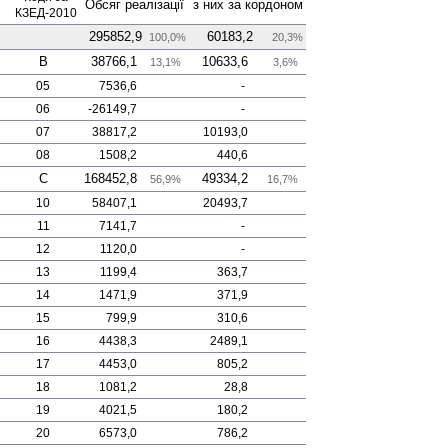
Обсяг реалізації
з них за кордоном
КЗЕД-2010
295852,9
60183,2
100,0%
20,3%
B
38766,1
10633,6
13,1%
3,6%
05
7536,6
-
06
-26149,7
-
07
38817,2
10193,0
08
1508,2
440,6
C
168452,8
49334,2
56,9%
16,7%
10
58407,1
20493,7
11
7141,7
-
12
1120,0
-
13
1199,4
363,7
14
1471,9
371,9
15
799,9
310,6
16
4438,3
2489,1
17
4453,0
805,2
18
1081,2
28,8
19
4021,5
180,2
20
6573,0
786,2