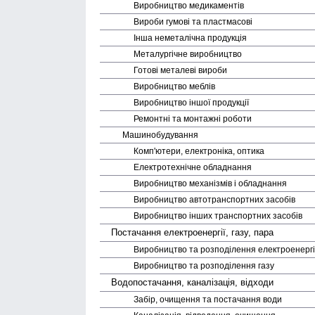
Виробництво медика­ментів
Вироби гумові та пластмасові
Інша неметалічна продукція
Металургічне виробництво
Готові металеві вироби
Виробництво меблів
Виробництво іншої продукції
Ремонтні та монтажні роботи
Машино­будування
Комп'ютери, електроніка, оптика
Електро­технічне обладнання
Виробництво механізмів і обладнання
Виробництво авто­транспортних засобів
Виробництво інших транспортних засобів
Постачання електро­енергії, газу, пара
Виробництво та розподілення електро­енергі
Виробництво та розподілення газу
Водопостачання, каналізація, відходи
Забір, очищення та постачання води