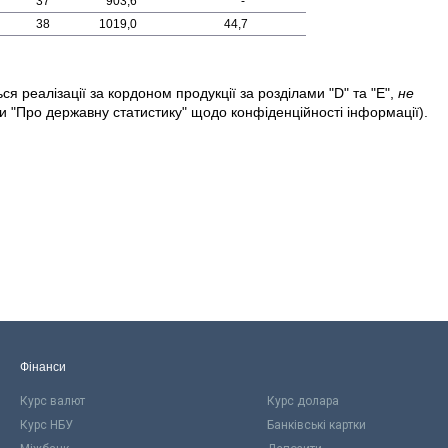
37
903,6
-
38
1019,0
44,7
я реалізації за кордоном продукції за розділами "D" та "Е",
не
и "Про державну статистику" щодо конфіденційності інформації).
Фінанси
Курс валют
Курс долара
Курс НБУ
Банківські картки