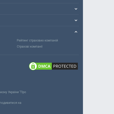
Рейтинг страхових компаній
Страхові компанії
акону України "Про
 подивитися на