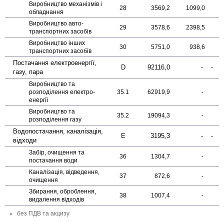
Виробництво механізмів і
28
3569,2
1099,0
обладнання
Виробництво авто­
29
3578,6
2398,5
транспортних засобів
Виробництво інших
30
5751,0
938,6
транспортних засобів
Постачання електро­енергії,
D
92116,0
-
-
газу, пара
Виробництво та
розподілення електро­
35.1
62919,9
-
енергії
Виробництво та
35.2
19094,3
-
розподілення газу
Водопостачання, каналізація,
E
3195,3
-
-
відходи
Забір, очищення та
36
1304,7
-
постачання води
Каналізація, відведення,
37
872,6
-
очищення
Збирання, оброблення,
38
1007,4
-
видалення відходів
без ПДВ та акцизу