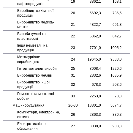
19
3862,1
168,1
нафто­продуктів
Виробництво хімічної
20
5692,3
736,5
продукції
Виробництво медика­
21
4822,7
691,8
ментів
Вироби гумові та
22
5362,0
842,7
пластмасові
Інша неметалічна
23
7701,0
1005,2
продукція
Металургічне
24
19645,0
9883,0
виробництво
Готові металеві вироби
25
8008,4
1220,6
Виробництво меблів
31
2832,6
1685,9
Виробництво іншої
32
678,3
203,6
продукції
Ремонтні та монтажні
33
2253,8
78,3
роботи
Машино­будування
26-30
18801,0
5674,7
Комп'ютери, електроніка,
26
2863,3
330,3
оптика
Електро­технічне
27
3038,9
908,3
обладнання