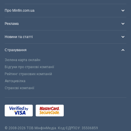
Про Minfin.com.ua
Реклама
Новини та статті
Страхування
Зелена карта онлайн
Відгуки про страхові компанії
Рейтинг страхових компаній
Автоцивілка
Страхові компанії
© 2008-2026 ТОВ МiнфiнМедiа. Код ЄДРПОУ: 35506859