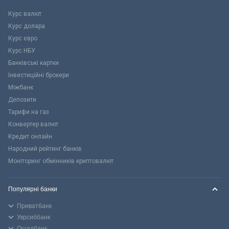
Курс валют
Курс долара
Курс євро
Курс НБУ
Банківські картки
Інвестиційні брокери
Міжбанк
Депозити
Тарифи на газ
Конвертер валют
Кредит онлайн
Народний рейтинг банків
Моніторинг обмінників криптовалют
Популярні банки
Приватбанк
Укрсиббанк
Ощадбанк