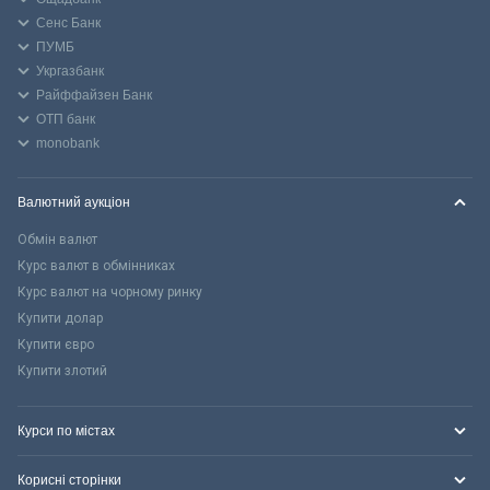
Сенс Банк
ПУМБ
Укргазбанк
Райффайзен Банк
ОТП банк
monobank
Валютний аукціон
Обмін валют
Курс валют в обмінниках
Курс валют на чорному ринку
Купити долар
Купити євро
Купити злотий
Курси по містах
Корисні сторінки