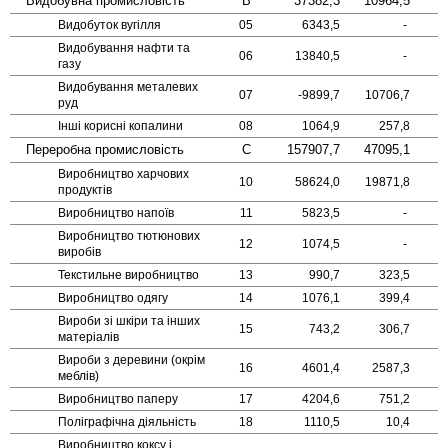
Видобувна промисловість
B
37382,3
10964,5
Видобуток вугілля
05
6343,5
-
Видобування нафти та
06
13840,5
-
газу
Видобування металевих
07
-9899,7
10706,7
руд
Інші корисні копалини
08
1064,9
257,8
Переробна промисловість
C
157907,7
47095,1
Виробництво харчових
10
58624,0
19871,8
продуктів
Виробництво напоїв
11
5823,5
-
Виробництво тютюнових
12
1074,5
-
виробів
Текстильне виробництво
13
990,7
323,5
Виробництво одягу
14
1076,1
399,4
Вироби зі шкіри та інших
15
743,2
306,7
матеріалів
Вироби з деревини (окрім
16
4601,4
2587,3
меблів)
Виробництво паперу
17
4204,6
751,2
Поліграфічна діяльність
18
1110,5
10,4
Виробництво коксу і