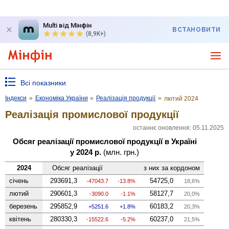
Multi від Мінфін
ВСТАНОВИТИ
(8,9K+)
Всі показники
Індекси
»
Економіка України
»
Реалізація продукції
»
лютий 2024
Реалізація промислової продукції
останнє оновлення: 05.11.2025
Обсяг реалізації промислової продукції в Україні
у 2024 р.
(млн. грн.)
2024
Обсяг реалізації
з них за кордоном
січень
293691,3
54725,0
-47043.7
-13.8%
18,6%
лютий
290601,3
58127,7
-3090.0
-1.1%
20,0%
березень
295852,9
60183,2
5251.6
1.8%
20,3%
квітень
280330,3
60237,0
-15522.6
-5.2%
21,5%