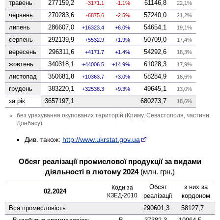
травень
277159,2
61146,8
-3171.1
-1.1%
22,1%
червень
270283,6
57240,0
-6875.6
-2.5%
21,2%
липень
286607,0
54654,1
16323.4
6.0%
19,1%
серпень
292139,9
50709,0
5532.9
1.9%
17,4%
вересень
296311,6
54292,6
4171.7
1.4%
18,3%
жовтень
340318,1
61028,3
44006.5
14.9%
17,9%
листопад
350681,8
58284,9
10363.7
3.0%
16,6%
грудень
383220,1
49645,1
32538.3
9.3%
13,0%
за рік
3657197,1
680273,7
18,6%
без урахування окупованих територій (Криму, Севастополя, частини
Донбасу)
Див. також:
http://www.ukrstat.gov.ua
Обсяг реалізації промислової продукції за видами
діяльності в лютому 2024
(млн. грн.)
Обсяг
з них за
Коди за
02.2024
КЗЕД-2010
реалізації
кордоном
Вся промисловість
290601,3
58127,7