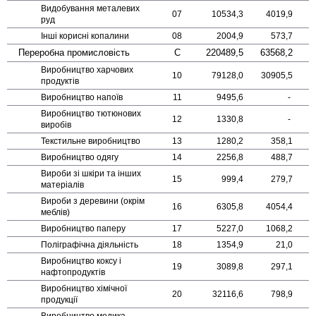
Видобування металевих
07
10534,3
4019,9
руд
Інші корисні копалини
08
2004,9
573,7
Переробна промисловість
C
220489,5
63568,2
Виробництво харчових
10
79128,0
30905,5
продуктів
Виробництво напоїв
11
9495,6
-
Виробництво тютюнових
12
1330,8
-
виробів
Текстильне виробництво
13
1280,2
358,1
Виробництво одягу
14
2256,8
488,7
Вироби зі шкіри та інших
15
999,4
279,7
матеріалів
Вироби з деревини (окрім
16
6305,8
4054,4
меблів)
Виробництво паперу
17
5227,0
1068,2
Поліграфічна діяльність
18
1354,9
21,0
Виробництво коксу і
19
3089,8
297,1
нафто­продуктів
Виробництво хімічної
20
32116,6
798,9
продукції
Виробництво медика­