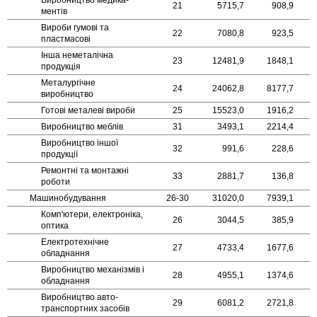
21
5715,7
908,9
ментів
Вироби гумові та
22
7080,8
923,5
пластмасові
Інша неметалічна
23
12481,9
1848,1
продукція
Металургічне
24
24062,8
8177,7
виробництво
Готові металеві вироби
25
15523,0
1916,2
Виробництво меблів
31
3493,1
2214,4
Виробництво іншої
32
991,6
228,6
продукції
Ремонтні та монтажні
33
2881,7
136,8
роботи
Машино­будування
26-30
31020,0
7939,1
Комп'ютери, електроніка,
26
3044,5
385,9
оптика
Електро­технічне
27
4733,4
1677,6
обладнання
Виробництво механізмів і
28
4955,1
1374,6
обладнання
Виробництво авто­
29
6081,2
2721,8
транспортних засобів