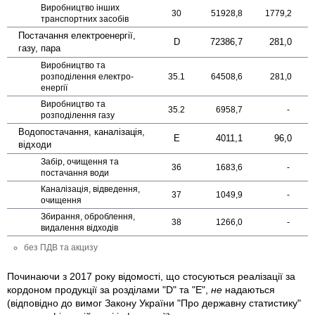
Виробництво інших
30
51928,8
1779,2
транспортних засобів
Постачання електро­енергії,
D
72386,7
281,0
газу, пара
Виробництво та
розподілення електро­
35.1
64508,6
281,0
енергії
Виробництво та
35.2
6958,7
-
розподілення газу
Водопостачання, каналізація,
E
4011,1
96,0
відходи
Забір, очищення та
36
1683,6
-
постачання води
Каналізація, відведення,
37
1049,9
-
очищення
Збирання, оброблення,
38
1266,0
-
видалення відходів
без ПДВ та акцизу
Починаючи з 2017 року відомості, що стосуються реалізації за
кордоном продукції за розділами "D" та "Е",
не
надаються
(відповідно до вимог Закону України "Про державну статистику"