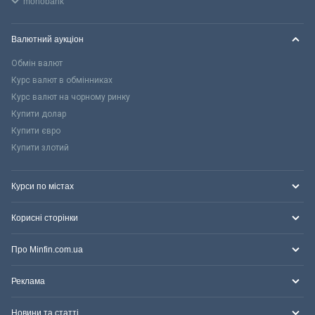
monobank
Валютний аукціон
Обмін валют
Курс валют в обмінниках
Курс валют на чорному ринку
Купити долар
Купити євро
Купити злотий
Курси по містах
Корисні сторінки
Про Minfin.com.ua
Реклама
Новини та статті