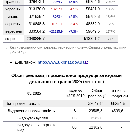
травень
326473,1
68254,6
12264.7
3.9%
20,9%
червень
313176,0
58431,0
-13297.1
-4.1%
18,7%
липень
321939,4
59752,8
8763.4
2.8%
18,6%
серпень
310848,3
48332,9
-11091.1
-3.4%
15,5%
вересень
333564,2
59049,5
22715.9
7.3%
17,7%
за рік
2940885,7
513821,2
17,5%
без урахування окупованих територій (Криму, Севастополя, частини
Донбасу)
Див. також:
http://www.ukrstat.gov.ua
Обсяг реалізації промислової продукції за видами
діяльності в травні 2025
(млн. грн.)
Обсяг
з них за
Коди за
05.2025
КЗЕД-2010
реалізації
кордоном
Вся промисловість
326473,1
68254,6
Видобувна промисловість
B
29585,8
4593,6
Видобуток вугілля
05
3582,6
-
Видобування нафти та
06
12302,6
-
газу