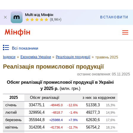
Multi від Мінфін
ВСТАНОВИТИ
(8,9K+)
Всі показники
Індекси
»
Економіка України
»
Реалізація продукції
»
травень 2025
Реалізація промислової продукції
останнє оновлення: 05.11.2025
Обсяг реалізації промислової продукції в Україні
у 2025 р.
(млн. грн.)
2025
Обсяг реалізації
з них за кордоном
січень
334775,1
51338,3
-48445.0
-12.6%
15,3%
лютий
329956,4
49277,3
-4818.7
-1.4%
14,9%
березень
355944,8
62630,6
25988.4
7.9%
17,6%
квітень
314208,4
56754,2
-41736.4
-11.7%
18,1%