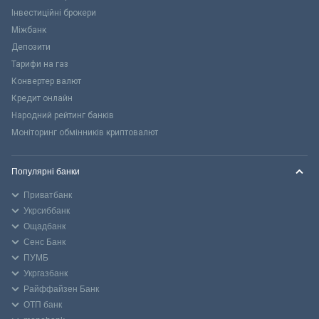
Інвестиційні брокери
Міжбанк
Депозити
Тарифи на газ
Конвертер валют
Кредит онлайн
Народний рейтинг банків
Моніторинг обмінників криптовалют
Популярні банки
Приватбанк
Укрсиббанк
Ощадбанк
Сенс Банк
ПУМБ
Укргазбанк
Райффайзен Банк
ОТП банк