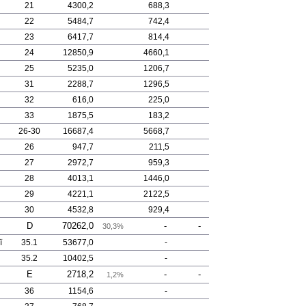
21
4300,2
688,3
22
5484,7
742,4
23
6417,7
814,4
24
12850,9
4660,1
25
5235,0
1206,7
31
2288,7
1296,5
32
616,0
225,0
33
1875,5
183,2
26-30
16687,4
5668,7
26
947,7
211,5
27
2972,7
959,3
28
4013,1
1446,0
29
4221,1
2122,5
30
4532,8
929,4
D
70262,0
-
-
30,3%
ї
35.1
53677,0
-
35.2
10402,5
-
E
2718,2
-
-
1,2%
36
1154,6
-