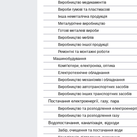
Виробництво медика­ментів
Вироби гумові та пластмасові
Інша неметалічна продукція
Металургічне виробництво
Готові металеві вироби
Виробництво меблів
Виробництво іншої продукції
Ремонтні та монтажні роботи
Машино­будування
Комп'ютери, електроніка, оптика
Електро­технічне обладнання
Виробництво механізмів і обладнання
Виробництво авто­транспортних засобів
Виробництво інших транспортних засобів
Постачання електро­енергії, газу, пара
Виробництво та розподілення електро­енергі
Виробництво та розподілення газу
Водопостачання, каналізація, відходи
Забір, очищення та постачання води