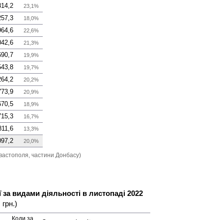
814,2
23,1%
257,3
18,0%
964,6
22,6%
042,6
21,3%
690,7
19,9%
543,8
19,7%
264,2
20,2%
773,9
20,9%
670,5
18,9%
715,3
16,7%
811,6
13,3%
097,2
20,0%
вастополя, частини Донбасу)
 за видами діяльності в листопаді 2022
 грн.)
Коди за