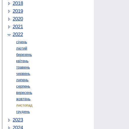
2018
2019
2020
2021
2022
січень
лютий
березень
квітень
травень
червень
липень
серпень
вересень
жовтень
листопад
грудень
2023
2024