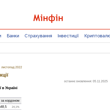
и
Банки
Страхування
Інвестиції
Криптовал
»
листопад 2022
кції
останнє оновлення: 05.11.2025
 в Україні
х за кордоном
548,5
24,1%