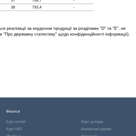
37
768,7
-
38
793,4
-
я реалізації за кордоном продукції за розділами "D" та "Е",
не
и "Про державну статистику" щодо конфіденційності інформації).
Фінанси
Курс валют
Курс долара
Курс НБУ
Банківські картки