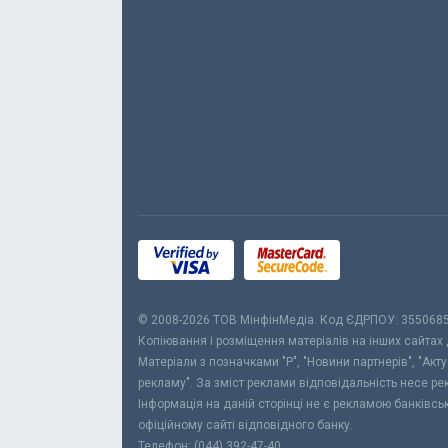
© 2008-2026 ТОВ МiнфiнМедiа. Код ЄДРПОУ: 355068
Копіювання і розміщення матеріалів на інших сайтах
Матеріали з позначками "Р", "Новини партнерів", "Акт
рекламу". За зміст реклами відповідальність несе р
Інформація на даній сторінці не є рекламою банківс
офіційному сайті відповідного банку.
Телефон: (044) 392-47-40