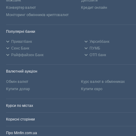
Міжбанк
Депозити
Конвертер валют
Кредит онлайн
Моніторинг обмінників криптовалют
Популярні банки
Приватбанк
Укрсиббанк
Сенс Банк
ПУМБ
Райффайзен Банк
ОТП банк
Валютний аукціон
Обмін валют
Курс валют в обмінниках
Купити долар
Купити євро
Курси по містах
Корисні сторінки
Про Minfin.com.ua