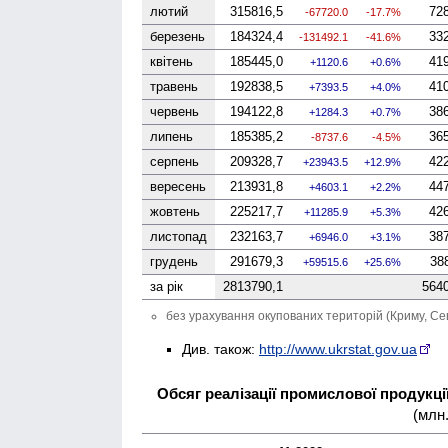
лютий
315816,5
72
-67720.0
-17.7%
березень
184324,4
33
-131492.1
-41.6%
квітень
185445,0
41
1120.6
0.6%
травень
192838,5
41
7393.5
4.0%
червень
194122,8
38
1284.3
0.7%
липень
185385,2
36
-8737.6
-4.5%
серпень
209328,7
42
23943.5
12.9%
вересень
213931,8
44
4603.1
2.2%
жовтень
225217,7
42
11285.9
5.3%
листопад
232163,7
38
6946.0
3.1%
грудень
291679,3
38
59515.6
25.6%
за рік
2813790,1
564
без урахування окупованих територій (Криму, Се
Див. також:
http://www.ukrstat.gov.ua
Обсяг реалізації промислової продукції
(млн.