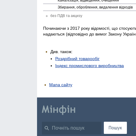
Каналізація, відведення, очищення
Збирання, оброблення, видалення відходів
без ПДВ та акцизу
Починаючи з 2017 року відомості, що стосуютьс
надаються (відповідно до вимог Закону Україн
Див. також:
Роздрібний товарообіг
Індекс промислового виробництва
Мапа сайту
Пошук