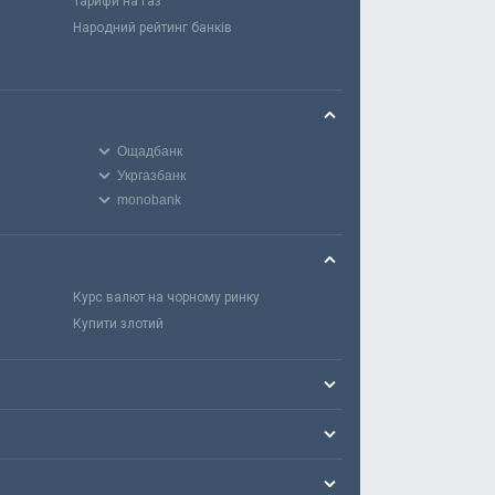
Тарифи на газ
Народний рейтинг банків
Ощадбанк
Укргазбанк
monobank
Курс валют на чорному ринку
Купити злотий