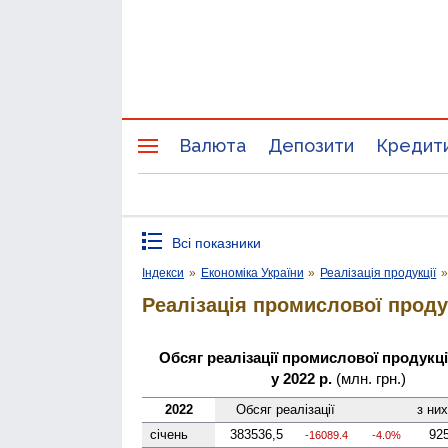
Валюта
Депозити
Кредит
Всі показники
Індекси
»
Економіка України
»
Реалізація продукції
Реалізація промислової проду
Обсяг реалізації промислової продукції
у 2022 р.
(млн. грн.)
2022
Обсяг реалізації
з ни
січень
383536,5
92
-16089.4
-4.0%