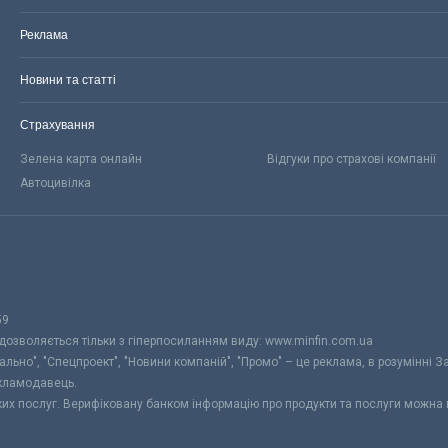
Реклама
Новини та статті
Страхування
Зелена карта онлайн
Відгуки про страхові компанії
Автоцивілка
59
 дозволяється тільки з гіперпосиланням виду: www.minfin.com.ua
уально", "Спецпроект", "Новини компаній", "Промо" – це реклама, в розумінні З
екламодавець.
ьких послуг. Верифіковану банком інформацію про продукти та послуги можна