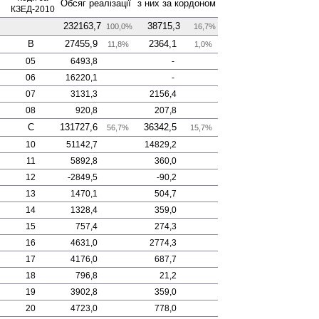
Обсяг реалізації
з них за кордоном
КЗЕД-2010
232163,7
38715,3
100,0%
16,7%
B
27455,9
2364,1
11,8%
1,0%
05
6493,8
-
06
16220,1
-
07
3131,3
2156,4
08
920,8
207,8
C
131727,6
36342,5
56,7%
15,7%
10
51142,7
14829,2
11
5892,8
360,0
12
-2849,5
-90,2
13
1470,1
504,7
14
1328,4
359,0
15
757,4
274,3
16
4631,0
2774,3
17
4176,0
687,7
18
796,8
21,2
19
3902,8
359,0
20
4723,0
778,0