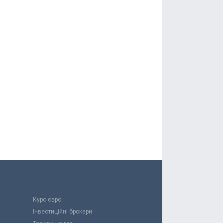
Курс євро
Інвестиційні брокери