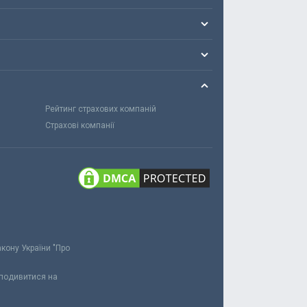
Рейтинг страхових компаній
Страхові компанії
акону України "Про
 подивитися на