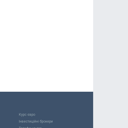
Курс євро
Інвестиційні брокери