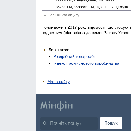
Каналізація, відведення, очищення
Збирання, оброблення, видалення відходів
без ПДВ та акцизу
Починаючи з 2017 року відомості, що стосуютьс
надаються (відповідно до вимог Закону Україн
Див. також:
Роздрібний товарообіг
Індекс промислового виробництва
Мапа сайту
Пошук