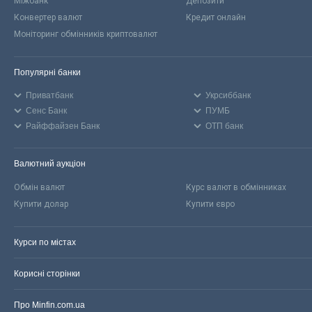
Міжбанк
Депозити
Конвертер валют
Кредит онлайн
Моніторинг обмінників криптовалют
Популярні банки
Приватбанк
Укрсиббанк
Сенс Банк
ПУМБ
Райффайзен Банк
ОТП банк
Валютний аукціон
Обмін валют
Курс валют в обмінниках
Купити долар
Купити євро
Курси по містах
Корисні сторінки
Про Minfin.com.ua