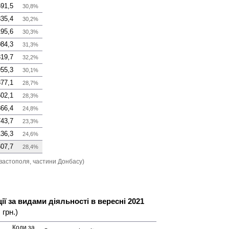
91,5
30,8%
35,4
30,2%
95,6
30,3%
84,3
31,3%
19,7
32,2%
55,3
30,1%
77,1
28,7%
02,1
28,3%
66,4
24,8%
43,7
23,3%
36,3
24,6%
07,7
28,4%
вастополя, частини Донбасу)
ї за видами діяльності в вересні 2021
 грн.)
Коди за