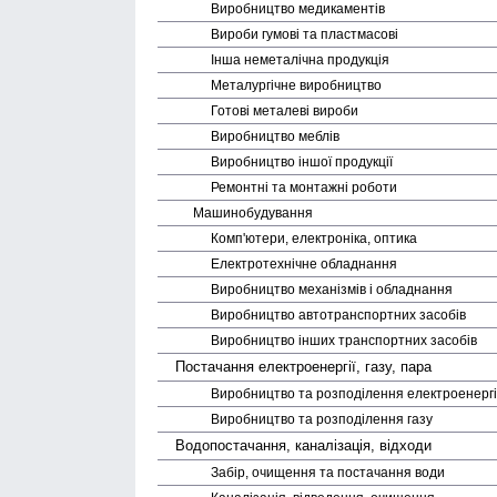
Виробництво медика­ментів
Вироби гумові та пластмасові
Інша неметалічна продукція
Металургічне виробництво
Готові металеві вироби
Виробництво меблів
Виробництво іншої продукції
Ремонтні та монтажні роботи
Машино­будування
Комп'ютери, електроніка, оптика
Електро­технічне обладнання
Виробництво механізмів і обладнання
Виробництво авто­транспортних засобів
Виробництво інших транспортних засобів
Постачання електро­енергії, газу, пара
Виробництво та розподілення електро­енергі
Виробництво та розподілення газу
Водопостачання, каналізація, відходи
Забір, очищення та постачання води