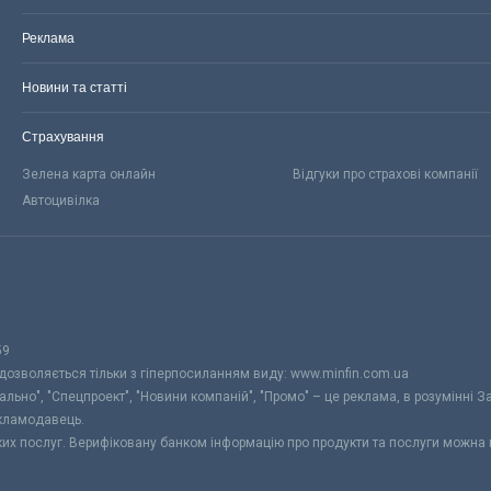
Реклама
Новини та статті
Страхування
Зелена карта онлайн
Відгуки про страхові компанії
Автоцивілка
59
 дозволяється тільки з гіперпосиланням виду: www.minfin.com.ua
уально", "Спецпроект", "Новини компаній", "Промо" – це реклама, в розумінні З
екламодавець.
ьких послуг. Верифіковану банком інформацію про продукти та послуги можна