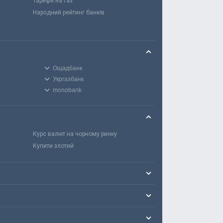
Тарифи на газ
Народний рейтинг банків
Ощадбанк
Укргазбанк
monobank
Курс валют на чорному ринку
Купити злотий