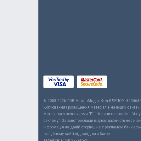
© 2008-2026 ТОВ МiнфiнМедiа. Код ЄДРПОУ: 355068
Копіювання і розміщення матеріалів на інших сайтах
Матеріали з позначками "Р", "Новини партнерів", "Акт
рекламу". За зміст реклами відповідальність несе р
Інформація на даній сторінці не є рекламою банківс
офіційному сайті відповідного банку.
Телефон: (044) 392-47-40