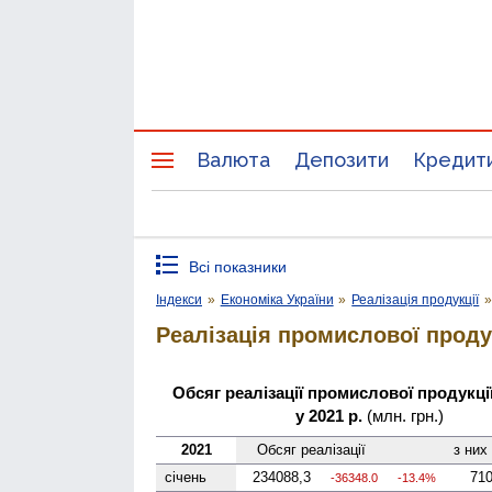
Валюта
Депозити
Кредит
Всі показники
Індекси
»
Економіка України
»
Реалізація продукції
Реалізація промислової проду
Обсяг реалізації промислової продукції
у 2021 р.
(млн. грн.)
2021
Обсяг реалізації
з них
січень
234088,3
710
-36348.0
-13.4%