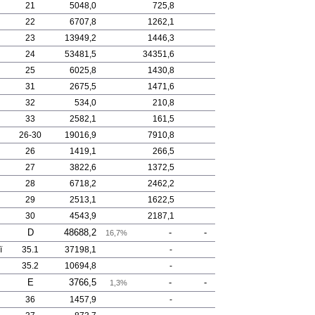
21
5048,0
725,8
22
6707,8
1262,1
23
13949,2
1446,3
24
53481,5
34351,6
25
6025,8
1430,8
31
2675,5
1471,6
32
534,0
210,8
33
2582,1
161,5
26-30
19016,9
7910,8
26
1419,1
266,5
27
3822,6
1372,5
28
6718,2
2462,2
29
2513,1
1622,5
30
4543,9
2187,1
D
48688,2
-
-
16,7%
ї
35.1
37198,1
-
35.2
10694,8
-
E
3766,5
-
-
1,3%
36
1457,9
-