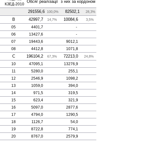
Обсяг реалізації
з них за кордоном
КЗЕД-2010
291556,6
82502,1
100,0%
28,3%
B
42997,7
10084,6
14,7%
3,5%
05
4401,7
-
06
13427,6
-
07
19443,6
9012,1
08
4412,8
1071,8
C
196104,2
72213,0
67,3%
24,8%
10
47095,1
13276,9
11
5280,0
255,1
12
2546,9
1098,2
13
1059,0
394,0
14
971,5
319,5
15
623,4
321,9
16
5097,0
2877,6
17
4794,0
1290,5
18
1126,7
54,0
19
8722,8
774,1
20
8767,0
2579,9