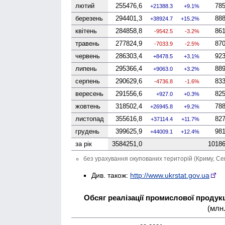
лютий
255476,6
785
21388.3
9.1%
березень
294401,3
888
38924.7
15.2%
квітень
284858,8
861
-9542.5
-3.2%
травень
277824,9
870
-7033.9
-2.5%
червень
286303,4
923
8478.5
3.1%
липень
295366,4
889
9063.0
3.2%
серпень
290629,6
833
-4736.8
-1.6%
вересень
291556,6
825
927.0
0.3%
жовтень
318502,4
788
26945.8
9.2%
листопад
355616,8
827
37114.4
11.7%
грудень
399625,9
981
44009.1
12.4%
за рік
3584251,0
10186
без урахування окупованих територій (Криму, Се
Див. також:
http://www.ukrstat.gov.ua
Обсяг реалізації промислової продукці
(млн.