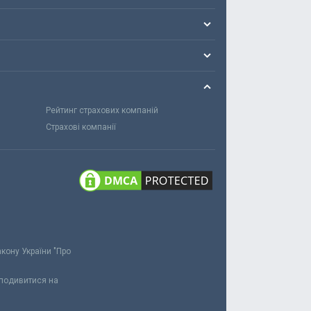
Рейтинг страхових компаній
Страхові компанії
акону України "Про
 подивитися на