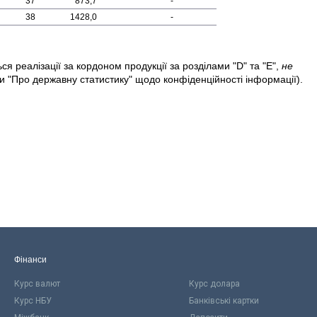
37
873,7
-
38
1428,0
-
я реалізації за кордоном продукції за розділами "D" та "Е",
не
и "Про державну статистику" щодо конфіденційності інформації).
Фінанси
Курс валют
Курс долара
Курс НБУ
Банківські картки