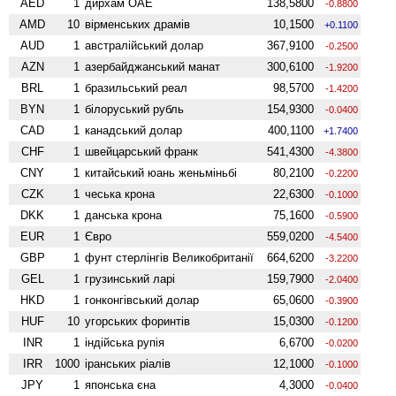
AED
1
дирхам ОАЕ
138,5800
-0.8800
AMD
10
вiрменських драмів
10,1500
+0.1100
AUD
1
австралійський долар
367,9100
-0.2500
AZN
1
азербайджанський манат
300,6100
-1.9200
BRL
1
бразильський реал
98,5700
-1.4200
BYN
1
білоруський рубль
154,9300
-0.0400
CAD
1
канадський долар
400,1100
+1.7400
CHF
1
швейцарський франк
541,4300
-4.3800
CNY
1
китайський юань женьмiньбi
80,2100
-0.2200
CZK
1
чеська крона
22,6300
-0.1000
DKK
1
данська крона
75,1600
-0.5900
EUR
1
Євро
559,0200
-4.5400
GBP
1
фунт стерлінгів Велико­британії
664,6200
-3.2200
GEL
1
грузинський ларі
159,7900
-2.0400
HKD
1
гонконгівський долар
65,0600
-0.3900
HUF
10
угорських форинтів
15,0300
-0.1200
INR
1
індійська рупія
6,6700
-0.0200
IRR
1000
іранських ріалів
12,1000
-0.1000
JPY
1
японська єна
4,3000
-0.0400