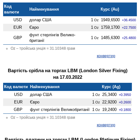
Код
Найменування
Курс (Au)
валюти
USD
долар США
1
1949,6500
Oz
+36.4500
EUR
Євро
1
1759,1700
Oz
+22.7500
фунт стерлінгів Велико­
GBP
1
1485,6300
Oz
+25.4800
британії
Oz – тройська унція = 31.10348 грам
конвертер
Вартість срібла на торгах LBM (London Silver Fixing)
на 17.03.2022
Код валюти
Найменування
Курс (Ag)
USD
долар США
1
25,3400
Oz
+0.3950
EUR
Євро
1
22,9200
Oz
+0.2600
GBP
фунт стерлінгів Велико­британії
1
19,2400
Oz
+0.1800
Oz – тройська унція = 31.10348 грам
конвертер
Вартість платини на торгах LBM (London Platinum Fixing)