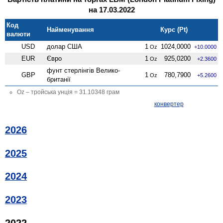
на 17.03.2022
Код
Найменування
Курс (Pt)
валюти
USD
долар США
1
1024,0000
Oz
+10.0000
EUR
Євро
1
925,0200
Oz
+2.3600
фунт стерлінгів Велико­
GBP
1
780,7900
Oz
+5.2600
британії
Oz – тройська унція = 31.10348 грам
конвертер
2026
2025
2024
2023
2022