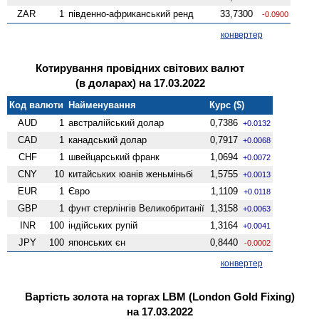
ZAR
1
південно-африканський ренд
33,7300
-0.0900
конвертер
Котирування провідних світових валют
(в доларах) на 17.03.2022
Код валюти
Найменування
Курс ($)
AUD
1
австралійський долар
0,7386
+0.0132
CAD
1
канадський долар
0,7917
+0.0068
CHF
1
швейцарський франк
1,0694
+0.0072
CNY
10
китайських юанів женьмiньбi
1,5755
+0.0013
EUR
1
Євро
1,1109
+0.0118
GBP
1
фунт стерлінгів Велико­британії
1,3158
+0.0063
INR
100
індійських рупій
1,3164
+0.0041
JPY
100
японських єн
0,8440
-0.0002
конвертер
Вартість золота на торгах LBM (London Gold Fixing)
на 17.03.2022