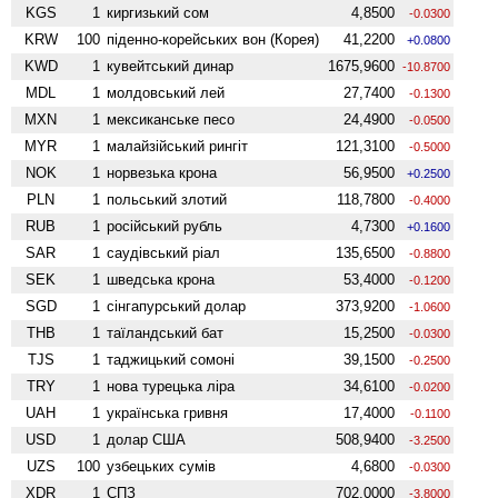
KGS
1
киргизький сом
4,8500
-0.0300
KRW
100
піденно-корейських вон (Корея)
41,2200
+0.0800
KWD
1
кувейтський динар
1675,9600
-10.8700
MDL
1
молдовський лей
27,7400
-0.1300
MXN
1
мексиканське песо
24,4900
-0.0500
MYR
1
малайзійський рингіт
121,3100
-0.5000
NOK
1
норвезька крона
56,9500
+0.2500
PLN
1
польський злотий
118,7800
-0.4000
RUB
1
російський рубль
4,7300
+0.1600
SAR
1
саудівський ріал
135,6500
-0.8800
SEK
1
шведська крона
53,4000
-0.1200
SGD
1
сінгапурський долар
373,9200
-1.0600
THB
1
таїландський бат
15,2500
-0.0300
TJS
1
таджицький сомоні
39,1500
-0.2500
TRY
1
нова турецька ліра
34,6100
-0.0200
UAH
1
українська гривня
17,4000
-0.1100
USD
1
долар США
508,9400
-3.2500
UZS
100
узбецьких сумів
4,6800
-0.0300
XDR
1
СПЗ
702,0000
-3.8000