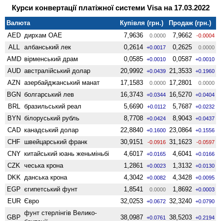
Курси конвертації платіжної системи Visa на 17.03.2022
Валюта
Купівля (грн.)
Продаж (грн.)
AED
дирхам ОАЕ
7,9636
7,9662
0.0000
-0.0004
ALL
албанський лек
0,2614
0,2625
+0.0017
0.0000
AMD
вiрменський драм
0,0585
0,0587
+0.0010
+0.0010
AUD
австралійський долар
20,9992
21,3533
+0.0439
+0.1960
AZN
азербайджанський манат
17,1583
17,2801
0.0000
0.0000
BGN
болгарський лев
16,3743
16,5270
+0.0344
+0.0404
BRL
бразильський реал
5,6690
5,7687
+0.0112
+0.0232
BYN
білоруський рубль
8,7708
8,9043
+0.0424
+0.0437
CAD
канадський долар
22,8840
23,0864
+0.1600
+0.1556
CHF
швейцарський франк
30,9151
31,1623
-0.0916
-0.0597
CNY
китайський юань женьмiньбi
4,6017
4,6041
+0.0165
+0.0166
CZK
чеська крона
1,2861
1,3132
+0.0023
+0.0130
DKK
данська крона
4,3042
4,3428
+0.0082
+0.0095
EGP
єгипетський фунт
1,8541
1,8692
0.0000
+0.0003
EUR
Євро
32,0253
32,3240
+0.0672
+0.0790
фунт стерлінгів Велико­
GBP
38,0987
38,5203
+0.0761
+0.2194