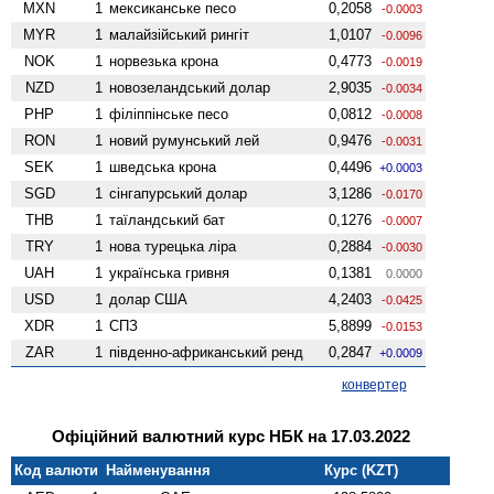
MXN
1
мексиканське песо
0,2058
-0.0003
MYR
1
малайзійський рингіт
1,0107
-0.0096
NOK
1
норвезька крона
0,4773
-0.0019
NZD
1
ново­зеландський долар
2,9035
-0.0034
PHP
1
філіппінське песо
0,0812
-0.0008
RON
1
новий румунський лей
0,9476
-0.0031
SEK
1
шведська крона
0,4496
+0.0003
SGD
1
сінгапурський долар
3,1286
-0.0170
THB
1
таїландський бат
0,1276
-0.0007
TRY
1
нова турецька ліра
0,2884
-0.0030
UAH
1
українська гривня
0,1381
0.0000
USD
1
долар США
4,2403
-0.0425
XDR
1
СПЗ
5,8899
-0.0153
ZAR
1
південно-африканський ренд
0,2847
+0.0009
конвертер
Офіційний валютний курс НБК на 17.03.2022
Код валюти
Найменування
Курс (KZT)