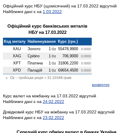
Офіційний курс НБУ (щомісячний) на 17.03.2022 відсутній
Найближчі дані є на
1.03.2022
Офіційний курс банківських металів
НБУ на 17.03.2022
Код металу
Найменування
Курс (грн.)
XAU
Золото
1
55478,9900
Oz
0.0000
XAG
Срібло
1
706,9000
Oz
0.0000
XPT
Платина
1
31806,2200
Oz
0.0000
XPD
Паладій
1
69654,4500
Oz
0.0000
Oz – тройська унція = 31.10348 грам
конвертер
Курс валют на міжбанку на 17.03.2022 відсутній
Найближчі дані є на
24.02.2022
Довідковий курс НБУ на міжбанку на 17.03.2022 відсутній
Найближчі дані є на
23.02.2022
Середній курс обміну валют в банках України