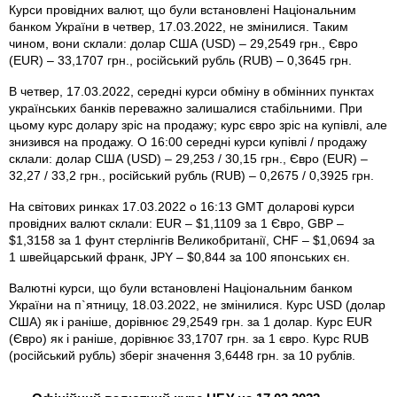
Курси провідних валют, що були встановлені Національним
банком України в четвер, 17.03.2022, не змінилися. Таким
чином, вони склали: долар США (USD) – 29,2549 грн., Євро
(EUR) – 33,1707 грн., російський рубль (RUB) – 0,3645 грн.
В четвер, 17.03.2022, середні курси обміну в обмінних пунктах
українських банків переважно залишалися стабільними. При
цьому курс долару зріс на продажу; курс євро зріс на купівлі, але
знизився на продажу. О 16:00 середні курси купівлі / продажу
склали: долар США (USD) – 29,253 / 30,15 грн., Євро (EUR) –
32,27 / 33,2 грн., російський рубль (RUB) – 0,2675 / 0,3925 грн.
На світових ринках 17.03.2022 о 16:13 GMT доларові курси
провідних валют склали: EUR – $1,1109 за 1 Євро, GBP –
$1,3158 за 1 фунт стерлінгів Велико­британії, CHF – $1,0694 за
1 швейцарський франк, JPY – $0,844 за 100 японських єн.
Валютні курси, що були встановлені Національним банком
України на п`ятницу, 18.03.2022, не змінилися. Курс USD (долар
США) як і раніше, дорівнює 29,2549 грн. за 1 долар. Курс EUR
(Євро) як і раніше, дорівнює 33,1707 грн. за 1 євро. Курс RUB
(російський рубль) зберіг значення 3,6448 грн. за 10 рублів.