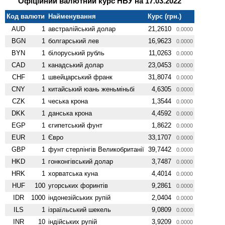
Офіційний валютний курс НБУ на 17.03.2022
Код валюти
Найменування
Курс (грн.)
AUD
1
австралійський долар
21,2610
0.0000
BGN
1
болгарський лев
16,9623
0.0000
BYN
1
білоруський рубль
11,0263
0.0000
CAD
1
канадський долар
23,0453
0.0000
CHF
1
швейцарський франк
31,8074
0.0000
CNY
1
китайський юань женьмiньбi
4,6305
0.0000
CZK
1
чеська крона
1,3544
0.0000
DKK
1
данська крона
4,4592
0.0000
EGP
1
єгипетський фунт
1,8622
0.0000
EUR
1
Євро
33,1707
0.0000
GBP
1
фунт стерлінгів Велико­британії
39,7442
0.0000
HKD
1
гонконгівський долар
3,7487
0.0000
HRK
1
хорватська куна
4,4014
0.0000
HUF
100
угорських форинтів
9,2861
0.0000
IDR
1000
індонезійських рупій
2,0404
0.0000
ILS
1
ізраїльський шекель
9,0809
0.0000
INR
10
індійських рупій
3,9209
0.0000