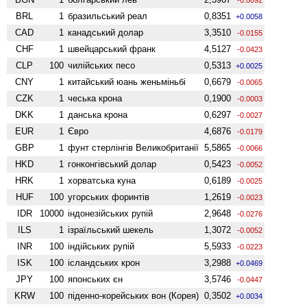
BRL
1
бразильський реал
0,8351
+0.0058
CAD
1
канадський долар
3,3510
-0.0155
CHF
1
швейцарський франк
4,5127
-0.0423
CLP
100
чилійських песо
0,5313
+0.0025
CNY
1
китайський юань женьмiньбi
0,6679
-0.0065
CZK
1
чеська крона
0,1900
-0.0003
DKK
1
данська крона
0,6297
-0.0027
EUR
1
Євро
4,6876
-0.0179
GBP
1
фунт стерлінгів Велико­британії
5,5865
-0.0066
HKD
1
гонконгівський долар
0,5423
-0.0052
HRK
1
хорватська куна
0,6189
-0.0025
HUF
100
угорських форинтів
1,2619
-0.0023
IDR
10000
індонезійських рупій
2,9648
-0.0276
ILS
1
ізраїльський шекель
1,3072
-0.0052
INR
100
індійських рупій
5,5933
-0.0223
ISK
100
ісландських крон
3,2988
+0.0469
JPY
100
японських єн
3,5746
-0.0447
KRW
100
піденно-корейських вон (Корея)
0,3502
+0.0034