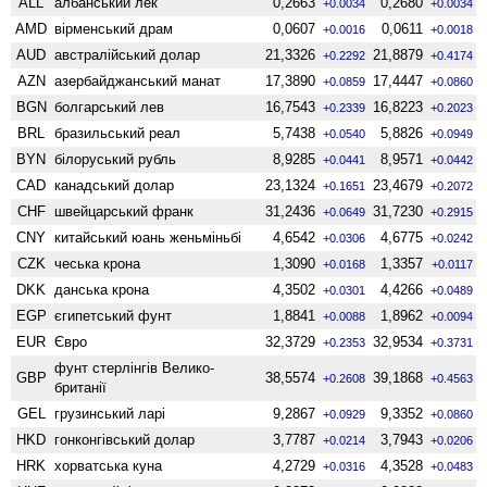
ALL
албанський лек
0,2663
0,2680
+0.0034
+0.0034
AMD
вiрменський драм
0,0607
0,0611
+0.0016
+0.0018
AUD
австралійський долар
21,3326
21,8879
+0.2292
+0.4174
AZN
азербайджанський манат
17,3890
17,4447
+0.0859
+0.0860
BGN
болгарський лев
16,7543
16,8223
+0.2339
+0.2023
BRL
бразильський реал
5,7438
5,8826
+0.0540
+0.0949
BYN
білоруський рубль
8,9285
8,9571
+0.0441
+0.0442
CAD
канадський долар
23,1324
23,4679
+0.1651
+0.2072
CHF
швейцарський франк
31,2436
31,7230
+0.0649
+0.2915
CNY
китайський юань женьмiньбi
4,6542
4,6775
+0.0306
+0.0242
CZK
чеська крона
1,3090
1,3357
+0.0168
+0.0117
DKK
данська крона
4,3502
4,4266
+0.0301
+0.0489
EGP
єгипетський фунт
1,8841
1,8962
+0.0088
+0.0094
EUR
Євро
32,3729
32,9534
+0.2353
+0.3731
фунт стерлінгів Велико­
GBP
38,5574
39,1868
+0.2608
+0.4563
британії
GEL
грузинський ларі
9,2867
9,3352
+0.0929
+0.0860
HKD
гонконгівський долар
3,7787
3,7943
+0.0214
+0.0206
HRK
хорватська куна
4,2729
4,3528
+0.0316
+0.0483