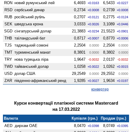
RON
новий румунський лей
6,4693
6,5433
+0.0163
+0.0227
RSD
сербський динар
0,2734
0,2739
+0.0008
+0.0008
RUB
російський рубль
0,2707
0,2775
+0.0121
+0.0124
SEK
шведська крона
3,0333
3,1089
+0.0026
+0.0446
SGD
сінгапурський долар
21,3883
21,5523
+0.0234
+0.0901
THB
таїландський бат
0,8717
0,8770
+0.0007
+0.0006
TJS
таджицький сомоні
2,2504
2,2504
0.0000
0.0000
TMT
туркменський манат
8,3801
8,3802
0.0000
0.0000
TRY
нова турецька ліра
1,9647
2,0137
-0.0032
-0.0032
TWD
тайванський долар
1,0258
1,0262
+0.0022
+0.0015
USD
долар США
29,2549
29,2552
0.0000
0.0000
ZAR
південно-африканський ренд
1,9285
1,9634
+0.0027
+0.0197
конвертер
Курси конвертації платіжної системи Mastercard
на 17.03.2022
Валюта
Купівля (грн.)
Продаж (грн.)
AED
дирхам ОАЕ
8,0470
8,0749
+0.0398
+0.0395