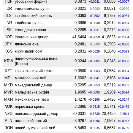
HUF
угорський форинт
0,0873
0,0888
+0.0011
+0.0007
IDR
індонезійська рупія
0,0021
0,0021
0.0000
0.0000
ILS
ізраїльський шекель
9,0363
9,1757
+0.0802
+0.0961
INR
індійська рупія
0,3886
0,3912
+0.0030
+0.0034
ISK
ісландська крона
0,2265
0,2272
+0.0031
+0.0030
JOD
іорданський динар
41,6404
41,8823
+0.2058
+0.2064
JPY
японська єна
0,2481
0,2505
0.0000
+0.0008
KGS
киргизький сом
0,2831
0,2840
+0.0029
+0.0029
піденно-корейська вона
KRW
0,0244
0,0246
+0.0005
+0.0006
(Корея)
KZT
казахстанський тенге
0,0580
0,0584
+0.0003
+0.0004
MDL
молдовський лей
1,6002
1,6108
+0.0041
+0.0044
MKD
македонський денар
0,5295
0,5312
+0.0053
+0.0053
MVR
мальдівська руфія
1,9095
1,9209
+0.0095
+0.0094
MXN
мексиканське песо
1,4278
1,4426
+0.0186
+0.0144
NOK
норвезька крона
3,2885
3,3741
+0.0315
+0.0479
NZD
ново­зеландський долар
20,0031
20,4459
+0.1739
+0.2911
PLN
польський злотий
6,9267
7,0597
+0.1296
+0.0947
RON
новий румунський лей
6,5453
6,6637
+0.0535
+0.0739