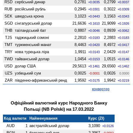
RSD
сербський динар
0,2781
0,2799
+0.0035
+0.0037
RUB
російський рубль
0,2945
0,3022
+0.0301
+0.0309
SEK
шведська крона
3,1023
3,1563
+0.0443
+0.0343
SGD
сінгапурський долар
21,6636
21,9099
+0.1610
+0.1926
THB
таїландський бат
0,8807
0,8939
+0.0046
+0.0062
TJS
таджицький сомоні
2,2810
2,2883
+0.0183
+0.0183
TMT
туркменський манат
8,4463
8,4972
+0.0420
+0.0417
TRY
нова турецька ліра
1,9911
2,0429
+0.0143
+0.0147
TWD
тайванський долар
1,0454
1,0515
+0.0153
+0.0146
USD
долар США
29,5613
29,6560
+0.1461
+0.1462
UZS
узбецький сум
0,0025
0,0026
-0.0001
0.0000
ZAR
південно-африканський ренд
1,9592
1,9942
+0.0175
+0.0219
конвертер
Офіційний валютний курс Народного Банку
Польщі (NB Polski) на 17.03.2022
Код валюти
Найменування
Курс (Zł)
AUD
1
австралійський долар
3,1090
+0.0126
BGN
1
болгарський лев
2,3967
-0.0092