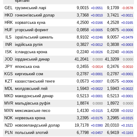
британії
GEL
грузинський ларі
9,0015
9,1709
+0.0551
-0.0578
HKD
гонконгівський долар
3,7368
3,7421
+0.0010
+0.0021
HRK
хорватська куна
4,2500
4,2528
+0.0166
+0.0165
HUF
угорський форинт
0,0858
0,0875
+0.0005
+0.0006
ILS
ізраїльський шекель
8,9102
9,0057
+0.0246
+0.0479
INR
індійська рупія
0,3827
0,3838
+0.0012
+0.0003
ISK
ісландська крона
0,2240
0,2240
+0.0026
+0.0026
JOD
іорданський динар
41,2041
41,3209
0.0000
0.0000
JPY
японська єна
0,2455
0,2476
-0.0014
-0.0010
KGS
киргизький сом
0,2787
0,2787
+0.0001
+0.0001
KZT
казахстанський тенге
0,0573
0,0575
+0.0007
+0.0006
MDL
молдовський лей
1,5943
1,5943
+0.0022
+0.0022
MKD
македонський денар
0,5213
0,5213
+0.0001
+0.0001
MVR
мальдівська руфія
1,8874
1,8972
0.0000
0.0000
MXN
мексиканське песо
1,4130
1,4208
+0.0115
+0.0152
NOK
норвезька крона
3,2395
3,2985
+0.0175
+0.0315
NZD
ново­зеландський долар
19,7178
20,0310
+0.0380
+0.1521
PLN
польський злотий
6,7798
6,9419
+0.0457
+0.1163