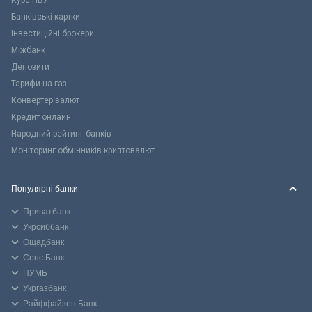
Банківські картки
Інвестиційні брокери
Міжбанк
Депозити
Тарифи на газ
Конвертер валют
Кредит онлайн
Народний рейтинг банків
Моніторинг обмінників криптовалют
Популярні банки
Приватбанк
Укрсиббанк
Ощадбанк
Сенс Банк
ПУМБ
Укргазбанк
Райффайзен Банк