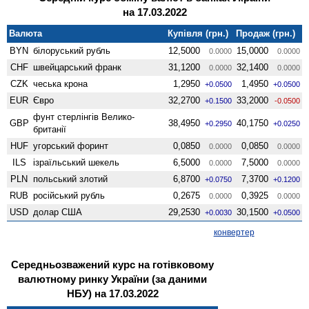
на 17.03.2022
Валюта
Купівля (грн.)
Продаж (грн.)
BYN
білоруський рубль
12,5000
15,0000
0.0000
0.0000
CHF
швейцарський франк
31,1200
32,1400
0.0000
0.0000
CZK
чеська крона
1,2950
1,4950
+0.0500
+0.0500
EUR
Євро
32,2700
33,2000
+0.1500
-0.0500
фунт стерлінгів Велико­
GBP
38,4950
40,1750
+0.2950
+0.0250
британії
HUF
угорський форинт
0,0850
0,0850
0.0000
0.0000
ILS
ізраїльський шекель
6,5000
7,5000
0.0000
0.0000
PLN
польський злотий
6,8700
7,3700
+0.0750
+0.1200
RUB
російський рубль
0,2675
0,3925
0.0000
0.0000
USD
долар США
29,2530
30,1500
+0.0030
+0.0500
конвертер
Середньозважений курс на готівковому
валютному ринку України (за даними
НБУ) на 17.03.2022