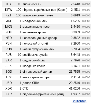
JPY
10
японських єн
2,5418
0.0000
KRW
100
піденно-корейських вон (Корея)
2,4511
0.0000
KZT
100
казахстанських тенге
6,6919
0.0000
MDL
1
молдовський лей
1,6295
0.0000
MXN
1
мексиканське песо
1,4450
0.0000
NOK
1
норвезька крона
3,3069
0.0000
NZD
1
ново­зеландський долар
19,8802
0.0000
PLN
1
польський злотий
7,2960
0.0000
RON
1
новий румунський лей
6,7054
0.0000
RUB
10
російських рублів
3,6448
0.0000
SAR
1
саудівський ріал
7,7976
0.0000
SEK
1
шведська крона
3,1421
0.0000
SGD
1
сінгапурський долар
21,7525
0.0000
TRY
1
нова турецька ліра
2,1154
0.0000
USD
1
долар США
29,2549
0.0000
XDR
1
СПЗ
41,0206
0.0000
ZAR
1
південно-африканський ренд
1,9387
0.0000
конвертер