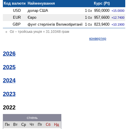
Код валюти
Найменування
Курс (Pt)
USD
долар США
1
950,0000
Oz
+15.0000
EUR
Євро
1
957,6600
Oz
+12.7400
GBP
фунт стерлінгів Велико­британії
1
823,9400
Oz
+10.1900
Oz – тройська унція = 31.10348 грам
конвертер
2026
2025
2024
2023
2022
січень
Пн
Вт
Ср
Чт
Пт
Сб
Нд