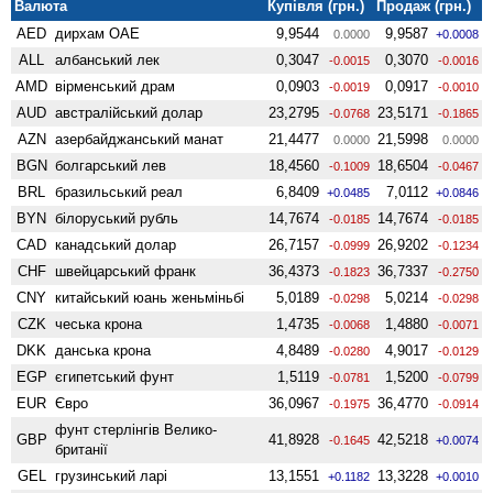
Валюта
Купівля (грн.)
Продаж (грн.)
AED
дирхам ОАЕ
9,9544
9,9587
0.0000
+0.0008
ALL
албанський лек
0,3047
0,3070
-0.0015
-0.0016
AMD
вiрменський драм
0,0903
0,0917
-0.0019
-0.0010
AUD
австралійський долар
23,2795
23,5171
-0.0768
-0.1865
AZN
азербайджанський манат
21,4477
21,5998
0.0000
0.0000
BGN
болгарський лев
18,4560
18,6504
-0.1009
-0.0467
BRL
бразильський реал
6,8409
7,0112
+0.0485
+0.0846
BYN
білоруський рубль
14,7674
14,7674
-0.0185
-0.0185
CAD
канадський долар
26,7157
26,9202
-0.0999
-0.1234
CHF
швейцарський франк
36,4373
36,7337
-0.1823
-0.2750
CNY
китайський юань женьмiньбi
5,0189
5,0214
-0.0298
-0.0298
CZK
чеська крона
1,4735
1,4880
-0.0068
-0.0071
DKK
данська крона
4,8489
4,9017
-0.0280
-0.0129
EGP
єгипетський фунт
1,5119
1,5200
-0.0781
-0.0799
EUR
Євро
36,0967
36,4770
-0.1975
-0.0914
фунт стерлінгів Велико­
GBP
41,8928
42,5218
-0.1645
+0.0074
британії
GEL
грузинський ларі
13,1551
13,3228
+0.1182
+0.0010