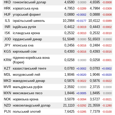
HKD
гонконгівський долар
4,6580
4,6595
0.0000
-0.0008
HRK
хорватська куна
4,7953
4,7984
-0.0289
-0.0309
HUF
угорський форинт
0,0880
0,0888
+0.0002
-0.0008
ILS
ізраїльський шекель
10,2984
10,4112
+0.0177
-0.0089
INR
індійська рупія
0,4412
0,4443
-0.0019
-0.0002
ISK
ісландська крона
0,2532
0,2532
-0.0010
-0.0010
JOD
іорданський динар
51,5048
51,6503
0.0000
0.0000
JPY
японська єна
0,2456
0,2484
-0.0016
-0.0022
KGS
киргизький сом
0,4393
0,4393
-0.0016
-0.0016
піденно-корейська вона
KRW
0,0258
0,0258
0.0000
-0.0001
(Корея)
KZT
казахстанський тенге
0,0783
0,0783
+0.0002
+0.0002
MDL
молдовський лей
1,9046
1,9046
+0.0020
+0.0020
MKD
македонський денар
0,5876
0,5876
-0.0022
-0.0022
MVR
мальдівська руфія
2,3592
2,3715
0.0000
0.0000
MXN
мексиканське песо
1,8446
1,8495
+0.0005
0.0000
NOK
норвезька крона
3,5078
3,5727
-0.0094
-0.0021
NZD
ново­зеландський долар
21,1110
21,3559
-0.0292
-0.1280
PLN
польський злотий
7,6425
7,7379
-0.0285
-0.0100