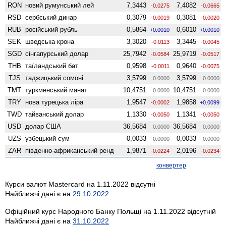
RON
новий румунський лей
7,3443
7,4082
-0.0275
-0.0665
RSD
сербський динар
0,3079
0,3081
-0.0019
-0.0020
RUB
російський рубль
0,5864
0,6010
+0.0010
+0.0010
SEK
шведська крона
3,3020
3,3445
-0.0113
-0.0045
SGD
сінгапурський долар
25,7942
25,9719
-0.0584
-0.0517
THB
таїландський бат
0,9598
0,9640
-0.0011
-0.0075
TJS
таджицький сомоні
3,5799
3,5799
0.0000
0.0000
TMT
туркменський манат
10,4751
10,4751
0.0000
0.0000
TRY
нова турецька ліра
1,9547
1,9858
-0.0002
+0.0099
TWD
тайванський долар
1,1330
1,1341
-0.0050
-0.0050
USD
долар США
36,5684
36,5684
0.0000
0.0000
UZS
узбецький сум
0,0033
0,0033
0.0000
0.0000
ZAR
південно-африканський ренд
1,9871
2,0196
-0.0224
-0.0234
конвертер
Курси валют Mastercard на 1.11.2022 відсутні
Найближчі дані є на
29.10.2022
Офіційний курс Народного Банку Польщі на 1.11.2022 відсутній
Найближчі дані є на
31.10.2022