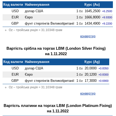
Код валюти
Найменування
Курс (Au)
USD
долар США
1
1645,2500
Oz
+6.2500
EUR
Євро
1
1666,8000
Oz
+9.9300
GBP
фунт стерлінгів Велико­британії
1
1434,4900
Oz
+9.2200
Oz – тройська унція = 31.10348 грам
конвертер
Вартість срібла на торгах LBM (London Silver Fixing)
на 1.11.2022
Код валюти
Найменування
Курс (Ag)
USD
долар США
1
20,0000
Oz
+0.8350
EUR
Євро
1
20,1200
Oz
+0.8300
GBP
фунт стерлінгів Велико­британії
1
17,3000
Oz
+0.6900
Oz – тройська унція = 31.10348 грам
конвертер
Вартість платини на торгах LBM (London Platinum Fixing)
на 1.11.2022