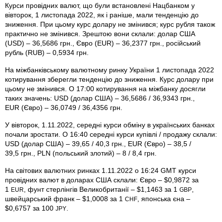
Курси провідних валют, що були встановлені Нацбанком у
вівторок, 1 листопада 2022, як і раніше, мали тенденцію до
зниження. При цьому курс долару не змінився; курс рубля також
практично не змінився. Зрештою вони склали: долар США
(USD) – 36,5686 грн., Євро (EUR) – 36,2377 грн., російський
рубль (RUB) – 0,5934 грн.
На міжбанківському валютному ринку України 1 листопада 2022
котирування зберегли тенденцію до зниження. Курс долару при
цьому не змінився. О 17:00 котирування на міжбанку досягли
таких значень: USD (долар США) – 36,5686 / 36,9343 грн.,
EUR (Євро) – 36,0749 / 36,4356 грн.
У вівторок, 1.11.2022, середні курси обміну в українських банках
почали зростати. О 16:40 середні курси купівлі / продажу склали:
USD (долар США) – 39,65 / 40,3 грн., EUR (Євро) – 38,5 /
39,5 грн., PLN (польський злотий) – 8 / 8,4 грн.
На світових валютних ринках 1.11.2022 о 16:24 GMT курси
провідних валют в доларах США склали: Євро – $0,9872 за
1
, фунт стерлінгів Велико­британії – $1,1463 за 1
,
EUR
GBP
швейцарський франк – $1,0008 за 1
, японська єна –
CHF
$0,6757 за 100
.
JPY