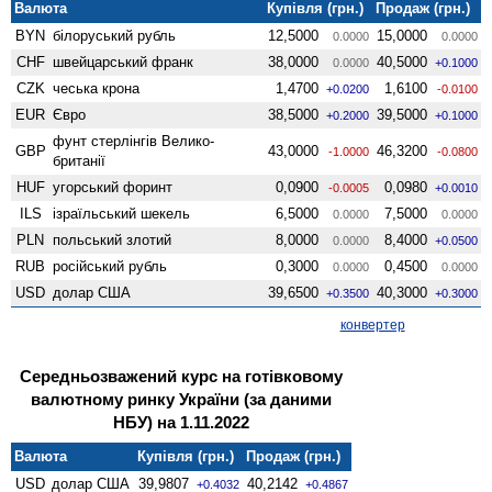
Валюта
Купівля (грн.)
Продаж (грн.)
BYN
білоруський рубль
12,5000
15,0000
0.0000
0.0000
CHF
швейцарський франк
38,0000
40,5000
0.0000
+0.1000
CZK
чеська крона
1,4700
1,6100
+0.0200
-0.0100
EUR
Євро
38,5000
39,5000
+0.2000
+0.1000
фунт стерлінгів Велико­
GBP
43,0000
46,3200
-1.0000
-0.0800
британії
HUF
угорський форинт
0,0900
0,0980
-0.0005
+0.0010
ILS
ізраїльський шекель
6,5000
7,5000
0.0000
0.0000
PLN
польський злотий
8,0000
8,4000
0.0000
+0.0500
RUB
російський рубль
0,3000
0,4500
0.0000
0.0000
USD
долар США
39,6500
40,3000
+0.3500
+0.3000
конвертер
Середньозважений курс на готівковому
валютному ринку України (за даними
НБУ) на 1.11.2022
Валюта
Купівля (грн.)
Продаж (грн.)
USD
долар США
39,9807
40,2142
+0.4032
+0.4867