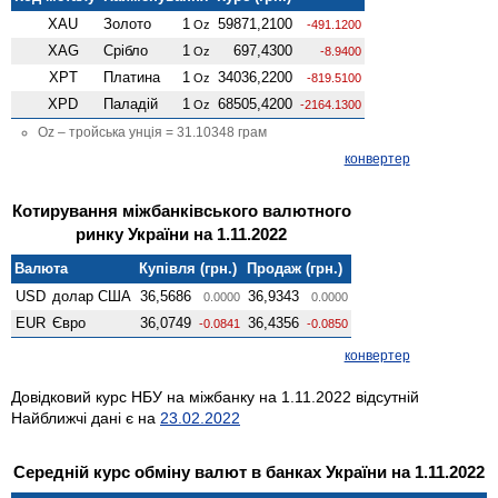
XAU
Золото
1
59871,2100
Oz
-491.1200
XAG
Срібло
1
697,4300
Oz
-8.9400
XPT
Платина
1
34036,2200
Oz
-819.5100
XPD
Паладій
1
68505,4200
Oz
-2164.1300
Oz – тройська унція = 31.10348 грам
конвертер
Котирування міжбанківського валютного
ринку України на 1.11.2022
Валюта
Купівля (грн.)
Продаж (грн.)
USD
долар США
36,5686
36,9343
0.0000
0.0000
EUR
Євро
36,0749
36,4356
-0.0841
-0.0850
конвертер
Довідковий курс НБУ на міжбанку на 1.11.2022 відсутній
Найближчі дані є на
23.02.2022
Середній курс обміну валют в банках України на 1.11.2022