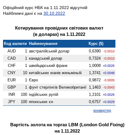
Офіційний курс НБК на 1.11.2022 відсутній
Найближчі дані є на
30.10.2022
Котирування провідних світових валют
(в доларах) на 1.11.2022
Код валюти
Найменування
Курс ($)
AUD
1
австралійський долар
0,6390
-0.0010
CAD
1
канадський долар
0,7324
-0.0010
CHF
1
швейцарський франк
1,0008
+0.0026
CNY
10
китайських юанів женьмiньбi
1,3741
+0.0048
EUR
1
Євро
0,9872
-0.0009
GBP
1
фунт стерлінгів Велико­британії
1,1463
-0.0043
INR
100
індійських рупій
1,2101
+0.0026
JPY
100
японських єн
0,6757
+0.0029
конвертер
Вартість золота на торгах LBM (London Gold Fixing)
на 1.11.2022