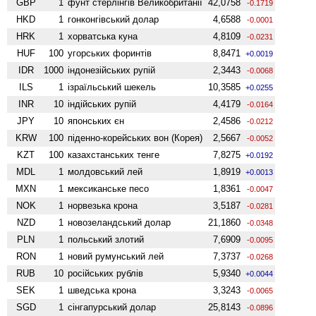
GBP
1
фунт стерлінгів Велико­британії
42,0758
-0.1719
HKD
1
гонконгівський долар
4,6588
-0.0001
HRK
1
хорватська куна
4,8109
-0.0231
HUF
100
угорських форинтів
8,8471
+0.0019
IDR
1000
індонезійських рупій
2,3443
-0.0068
ILS
1
ізраїльський шекель
10,3585
+0.0255
INR
10
індійських рупій
4,4179
-0.0164
JPY
10
японських єн
2,4586
-0.0212
KRW
100
піденно-корейських вон (Корея)
2,5667
-0.0052
KZT
100
казахстанських тенге
7,8275
+0.0192
MDL
1
молдовський лей
1,8919
+0.0013
MXN
1
мексиканське песо
1,8361
-0.0047
NOK
1
норвезька крона
3,5187
-0.0281
NZD
1
ново­зеландський долар
21,1860
-0.0348
PLN
1
польський злотий
7,6909
-0.0095
RON
1
новий румунський лей
7,3737
-0.0268
RUB
10
російських рублів
5,9340
+0.0044
SEK
1
шведська крона
3,3243
-0.0065
SGD
1
сінгапурський долар
25,8143
-0.0896