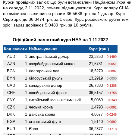
Курси провідних валют, що були встановлені Нацбанком України
на середу, 2.11.2022, почали підвищуватися. Курс долару США
не змінився і залишився рівним 36,5686 грн. за 1 долар. Курс
Євро зріс до 36,3474 грн. за 1 євро. Курс російського рубля теж
зріс і зараз дорівнює 5,9489 грн. за 10 рублів.
Офіційний валютний курс НБУ на 1.11.2022
Код валюти
Найменування
Курс (грн.)
AUD
1
австралійський долар
23,3253
-0.1499
AZN
1
азербайджанський манат
21,5731
-0.0051
BGN
1
болгарський лев
18,5279
-0.0887
BYN
1
білоруський рубль
13,2919
0.0000
CAD
1
канадський долар
26,7383
-0.1306
CHF
1
швейцарський франк
36,5157
-0.1758
CNY
1
китайський юань женьмiньбi
5,0089
-0.0340
CZK
1
чеська крона
1,4793
-0.0091
DKK
1
данська крона
4,8677
-0.0246
EGP
1
єгипетський фунт
1,5140
-0.0692
EUR
1
Євро
36,2377
-0.1718