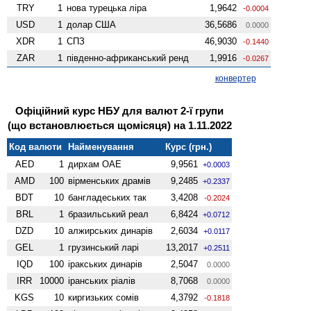
TRY
1
нова турецька ліра
1,9642
-0.0004
USD
1
долар США
36,5686
0.0000
XDR
1
СПЗ
46,9030
-0.1440
ZAR
1
південно-африканський ренд
1,9916
-0.0267
конвертер
Офіційний курс НБУ для валют 2-ї групи
(що встановлюється щомісяця) на 1.11.2022
Код валюти
Найменування
Курс (грн.)
AED
1
дирхам ОАЕ
9,9561
+0.0003
AMD
100
вiрменських драмів
9,2485
+0.2337
BDT
10
бангладеських так
3,4208
-0.2024
BRL
1
бразильський реал
6,8424
+0.0712
DZD
10
алжирських динарів
2,6034
+0.0117
GEL
1
грузинський ларі
13,2017
+0.2511
IQD
100
іракських динарів
2,5047
0.0000
IRR
10000
іранських ріалів
8,7068
0.0000
KGS
10
киргизьких сомів
4,3792
-0.1818