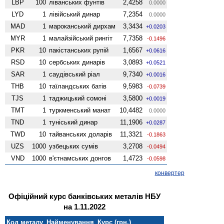
LBP
100
ліванських фунтів
2,4258
0.0000
LYD
1
лівійський динар
7,2354
0.0000
MAD
1
мароканський дирхам
3,3434
+0.0203
MYR
1
малайзійський рингіт
7,7358
-0.1496
PKR
10
пакістанських рупій
1,6567
+0.0616
RSD
10
сербських динарів
3,0893
+0.0521
SAR
1
саудівський ріал
9,7340
+0.0016
THB
10
таїландських батів
9,5983
-0.0739
TJS
1
таджицький сомоні
3,5800
+0.0019
TMT
1
туркменський манат
10,4482
0.0000
TND
1
туніський динар
11,1906
+0.0287
TWD
10
тайванських доларів
11,3321
-0.1863
UZS
1000
узбецьких сумів
3,2708
-0.0494
VND
1000
в'єтнамських донгов
1,4723
-0.0598
конвертер
Офіційний курс банківських металів НБУ
на 1.11.2022
Код металу
Найменування
Курс (грн.)