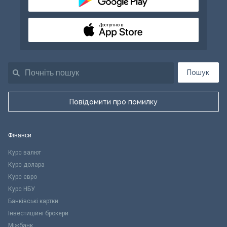
Доступно в
Пошук
Повідомити про помилку
Фінанси
Курс валют
Курс долара
Курс євро
Курс НБУ
Банківські картки
Інвестиційні брокери
Міжбанк