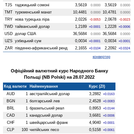
TJS
таджицький сомоні
3,5619
3,5619
0.0000
0.0000
TMT
туркменський манат
10,4481
10,4781
0.0000
0.0000
TRY
нова турецька ліра
2,0226
2,0678
-0.0053
-0.0023
TWD
тайванський долар
1,2189
1,2228
+0.0001
+0.0006
USD
долар США
36,5684
36,5684
0.0000
0.0000
UZS
узбецький сум
0,0034
0,0034
+0.0001
+0.0001
ZAR
південно-африканський ренд
2,1655
2,2092
+0.0104
+0.0324
конвертер
Офіційний валютний курс Народного Банку
Польщі (NB Polski) на 28.07.2022
Код валюти
Найменування
Курс (Zł)
AUD
1
австралійський долар
3,2882
+0.0163
BGN
1
болгарський лев
2,4528
+0.0083
BRL
1
бразильський реал
0,8953
+0.0144
CAD
1
канадський долар
3,6681
+0.0006
CHF
1
швейцарський франк
4,9040
+0.0001
CLP
100
чилійських песо
0,5158
+0.0061