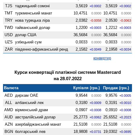
TJS
таджицький сомоні
3,5619
3,5619
+0.0002
+0.0002
TMT
туркменський манат
10,4751
10,4751
0.0000
0.0000
TRY
нова турецька ліра
2,0382
2,0530
-0.0058
-0.0063
TWD
тайванський долар
1,2200
1,2212
+0.0003
+0.0003
USD
долар США
36,5684
36,5684
0.0000
0.0000
UZS
узбецький сум
0,0033
0,0033
0.0000
0.0000
ZAR
південно-африканський ренд
2,1582
2,1958
+0.0049
+0.0034
конвертер
Курси конвертації платіжної системи Mastercard
на 28.07.2022
Валюта
Купівля (грн.)
Продаж (грн.)
AED
дирхам ОАЕ
9,9544
9,9576
0.0000
+0.0005
ALL
албанський лек
0,3180
0,3191
+0.0009
+0.0010
AMD
вiрменський драм
0,0907
0,0910
+0.0008
+0.0008
AUD
австралійський долар
25,2773
25,6552
+0.0062
+0.2023
AZN
азербайджанський манат
21,5108
21,5108
0.0000
0.0000
BGN
болгарський лев
18,9808
19,0302
+0.0731
+0.0695