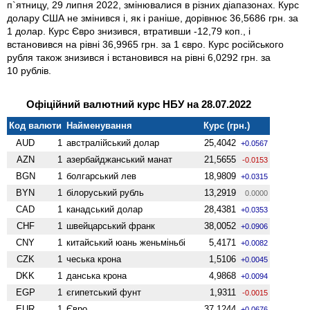
п`ятницу, 29 липня 2022, змінювалися в різних діапазонах. Курс
долару США не змінився і, як і раніше, дорівнює 36,5686 грн. за
1 долар. Курс Євро знизився, втративши -12,79 коп., і
встановився на рівні 36,9965 грн. за 1 євро. Курс російського
рубля також знизився і встановився на рівні 6,0292 грн. за
10 рублів.
Офіційний валютний курс НБУ на 28.07.2022
Код валюти
Найменування
Курс (грн.)
AUD
1
австралійський долар
25,4042
+0.0567
AZN
1
азербайджанський манат
21,5655
-0.0153
BGN
1
болгарський лев
18,9809
+0.0315
BYN
1
білоруський рубль
13,2919
0.0000
CAD
1
канадський долар
28,4381
+0.0353
CHF
1
швейцарський франк
38,0052
+0.0906
CNY
1
китайський юань женьмiньбi
5,4171
+0.0082
CZK
1
чеська крона
1,5106
+0.0045
DKK
1
данська крона
4,9868
+0.0094
EGP
1
єгипетський фунт
1,9311
-0.0015
EUR
1
Євро
37,1244
+0.0676