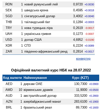
RON
1
новий румунський лей
0,9720
+0.0030
SEK
1
шведська крона
0,4595
+0.0018
SGD
1
сінгапурський долар
3,4002
+0.0040
THB
1
таїландський бат
0,1284
+0.0003
TRY
1
нова турецька ліра
0,2619
-0.0017
UAH
1
українська гривня
0,1273
-0.0007
USD
1
долар США
4,6952
-0.0190
XDR
1
СПЗ
6,2224
+0.0089
ZAR
1
південно-африканський ренд
0,2814
+0.0017
конвертер
Офіційний валютний курс НБК на 28.07.2022
Код валюти
Найменування
Курс (KZT)
AED
1
дирхам ОАЕ
130,7300
+0.0900
AMD
10
вiрменських драмів
11,9000
+0.0500
AUD
1
австралійський долар
333,5200
+0.2800
AZN
1
азербайджанський манат
283,6100
+0.1900
BRL
1
бразильський реал
89,7300
+0.1600