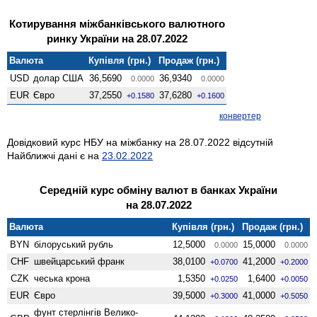
Котирування міжбанківського валютного
ринку України на 28.07.2022
Валюта
Купівля (грн.)
Продаж (грн.)
USD
долар США
36,5690
36,9340
0.0000
0.0000
EUR
Євро
37,2550
37,6280
+0.1580
+0.1600
конвертер
Довідковий курс НБУ на міжбанку на 28.07.2022 відсутній
Найближчі дані є на
23.02.2022
Середній курс обміну валют в банках України
на 28.07.2022
Валюта
Купівля (грн.)
Продаж (грн.)
BYN
білоруський рубль
12,5000
15,0000
0.0000
0.0000
CHF
швейцарський франк
38,0100
41,2000
+0.0700
+0.2000
CZK
чеська крона
1,5350
1,6400
+0.0250
+0.0050
EUR
Євро
39,5000
41,0000
+0.3000
+0.5050
фунт стерлінгів Велико­