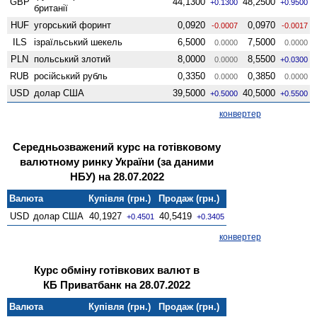
GBP
44,1300
48,2500
+0.1300
+0.9500
британії
HUF
угорський форинт
0,0920
0,0970
-0.0007
-0.0017
ILS
ізраїльський шекель
6,5000
7,5000
0.0000
0.0000
PLN
польський злотий
8,0000
8,5500
0.0000
+0.0300
RUB
російський рубль
0,3350
0,3850
0.0000
0.0000
USD
долар США
39,5000
40,5000
+0.5000
+0.5500
конвертер
Середньозважений курс на готівковому
валютному ринку України (за даними
НБУ) на 28.07.2022
Валюта
Купівля (грн.)
Продаж (грн.)
USD
долар США
40,1927
40,5419
+0.4501
+0.3405
конвертер
Курс обміну готівкових валют в
КБ Приватбанк на 28.07.2022
Валюта
Купівля (грн.)
Продаж (грн.)