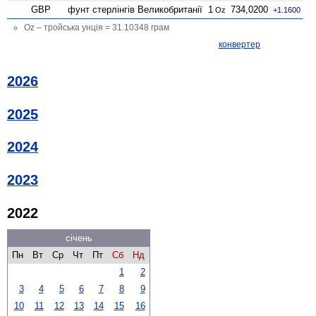
GBP
фунт стерлінгів Велико­британії
1
734,0200
Oz
+1.1600
Oz – тройська унція = 31.10348 грам
конвертер
2026
2025
2024
2023
2022
січень
Пн
Вт
Ср
Чт
Пт
Сб
Нд
1
2
3
4
5
6
7
8
9
10
11
12
13
14
15
16