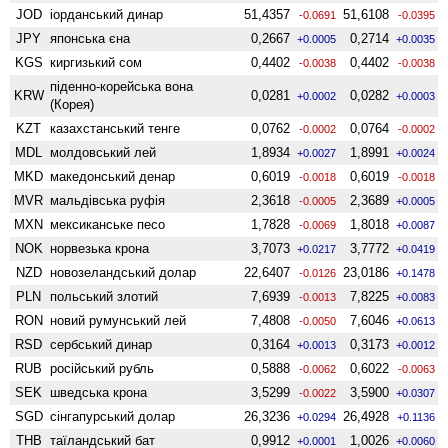
JOD
іорданський динар
51,4357
51,6108
-0.0691
-0.0395
JPY
японська єна
0,2667
0,2714
+0.0005
+0.0035
KGS
киргизький сом
0,4402
0,4402
-0.0038
-0.0038
піденно-корейська вона
KRW
0,0281
0,0282
+0.0002
+0.0003
(Корея)
KZT
казахстанський тенге
0,0762
0,0764
-0.0002
-0.0002
MDL
молдовський лей
1,8934
1,8991
+0.0027
+0.0024
MKD
македонський денар
0,6019
0,6019
-0.0018
-0.0018
MVR
мальдівська руфія
2,3618
2,3689
-0.0005
+0.0005
MXN
мексиканське песо
1,7828
1,8018
-0.0069
+0.0087
NOK
норвезька крона
3,7073
3,7772
+0.0217
+0.0419
NZD
ново­зеландський долар
22,6407
23,0186
-0.0126
+0.1478
PLN
польський злотий
7,6939
7,8225
-0.0013
+0.0083
RON
новий румунський лей
7,4808
7,6046
-0.0050
+0.0613
RSD
сербський динар
0,3164
0,3173
+0.0013
+0.0012
RUB
російський рубль
0,5888
0,6022
-0.0062
-0.0063
SEK
шведська крона
3,5299
3,5900
-0.0022
+0.0307
SGD
сінгапурський долар
26,3236
26,4928
+0.0294
+0.1136
THB
таїландський бат
0,9912
1,0026
+0.0001
+0.0060