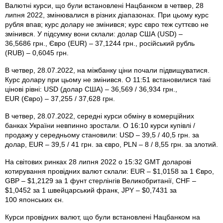
Валютні курси, що були встановлені Нацбанком в четвер, 28
липня 2022, змінювалися в різних діапазонах. При цьому курс
рубля впав; курс долару не змінився; курс євро теж суттєво не
змінився. У підсумку вони склали: долар США (USD) –
36,5686 грн., Євро (EUR) – 37,1244 грн., російський рубль
(RUB) – 0,6045 грн.
В четвер, 28.07.2022, на міжбанку ціни почали підвищуватися.
Курс долару при цьому не змінився. О 11:51 встановилися такі
цінові рівні: USD (долар США) – 36,569 / 36,934 грн.,
EUR (Євро) – 37,255 / 37,628 грн.
В четвер, 28.07.2022, середні курси обміну в комерційних
банках України невпинно зростали. О 16:10 курси купівлі /
продажу у середньому становили: USD – 39,5 / 40,5 грн. за
долар, EUR – 39,5 / 41 грн. за євро, PLN – 8 / 8,55 грн. за злотий.
На світових ринках 28 липня 2022 о 15:32 GMT доларові
котирування провідних валют склали: EUR – $1,0158 за 1 Євро,
GBP – $1,2129 за 1 фунт стерлінгів Велико­британії, CHF –
$1,0452 за 1 швейцарський франк, JPY – $0,7431 за
100 японських єн.
Курси провідних валют, що були встановлені Нацбанком на