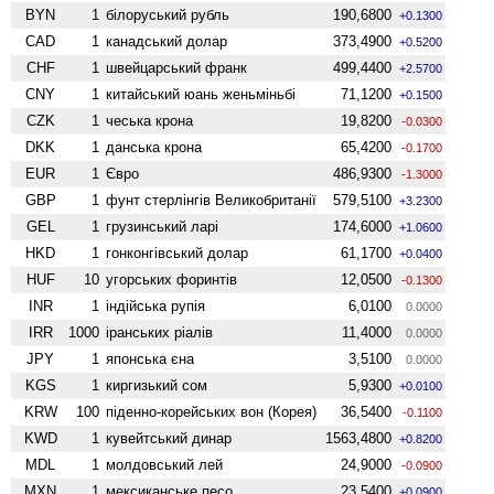
BYN
1
білоруський рубль
190,6800
+0.1300
CAD
1
канадський долар
373,4900
+0.5200
CHF
1
швейцарський франк
499,4400
+2.5700
CNY
1
китайський юань женьмiньбi
71,1200
+0.1500
CZK
1
чеська крона
19,8200
-0.0300
DKK
1
данська крона
65,4200
-0.1700
EUR
1
Євро
486,9300
-1.3000
GBP
1
фунт стерлінгів Велико­британії
579,5100
+3.2300
GEL
1
грузинський ларі
174,6000
+1.0600
HKD
1
гонконгівський долар
61,1700
+0.0400
HUF
10
угорських форинтів
12,0500
-0.1300
INR
1
індійська рупія
6,0100
0.0000
IRR
1000
іранських ріалів
11,4000
0.0000
JPY
1
японська єна
3,5100
0.0000
KGS
1
киргизький сом
5,9300
+0.0100
KRW
100
піденно-корейських вон (Корея)
36,5400
-0.1100
KWD
1
кувейтський динар
1563,4800
+0.8200
MDL
1
молдовський лей
24,9000
-0.0900
MXN
1
мексиканське песо
23,5400
+0.0900