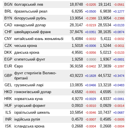
BGN
болгарський лев
18,8748
19,1141
-0.0205
-0.0561
BRL
бразильський реал
6,8295
6,9838
+0.0500
+0.1277
BYN
білоруський рубль
13,9054
13,9054
-0.2388
-0.2388
CAD
канадський долар
28,3147
28,5534
-0.0219
+0.0133
CHF
швейцарський франк
37,8476
38,1635
+0.0351
+0.0874
CNY
китайський юань женьмiньбi
5,4084
5,4111
-0.0032
-0.0032
CZK
чеська крона
1,5018
1,5244
+0.0006
-0.0011
DKK
данська крона
4,9591
5,0213
-0.0056
-0.0133
EGP
єгипетський фунт
1,9258
1,9367
0.0000
+0.0001
EUR
Євро
36,9158
37,3839
-0.0402
-0.1097
фунт стерлінгів Велико­
GBP
43,9223
44,5732
+0.1828
+0.3474
британії
GEL
грузинський ларі
13,0835
13,3218
+0.0466
+0.0483
HKD
гонконгівський долар
4,6582
4,6595
-0.0001
0.0000
HRK
хорватська куна
4,9270
4,9337
+0.0029
+0.0061
HUF
угорський форинт
0,0910
0,0929
-0.0010
-0.0014
ILS
ізраїльський шекель
10,5854
10,7437
-0.0046
+0.0687
INR
індійська рупія
0,4570
0,4585
-0.0007
-0.0005
ISK
ісландська крона
0,2668
0,2668
-0.0004
-0.0004