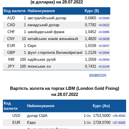
(в доларах) на 28.07.2022
Код валюти
Найменування
Курс ($)
AUD
1
австралійський долар
0,6965
+0.0040
CAD
1
канадський долар
0,7782
+0.0022
CHF
1
швейцарський франк
1,0452
+0.0086
CNY
10
китайських юанів женьмiньбi
1,4820
+0.0028
EUR
1
Євро
1,0158
+0.0037
GBP
1
фунт стерлінгів Велико­британії
1,2129
+0.0094
INR
100
індійських рупій
1,2559
+0.0044
JPY
100
японських єн
0,7431
+0.0144
конвертер
Вартість золота на торгах LBM (London Gold Fixing)
на 28.07.2022
Код
Найменування
Курс (Au)
валюти
USD
долар США
1
1753,5000
Oz
+39.4500
EUR
Євро
1
1728,0700
Oz
+37.5000