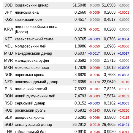
JOD
іорданський динар
51,5048
51,6503
0.0000
0.0000
JPY
японська єна
0,2660
0,2683
-0.0009
-0.0001
KGS
киргизький сом
0,4517
0,4517
0.0000
0.0000
піденно-корейська вона
KRW
0,0279
0,0280
-0.0001
0.0000
(Корея)
KZT
казахстанський тенге
0,0765
0,0766
+0.0003
+0.0004
MDL
молдовський лей
1,8986
1,8986
-0.0050
-0.0050
MKD
македонський денар
0,6037
0,6037
+0.0017
+0.0017
MVR
мальдівська руфія
2,3592
2,3715
0.0000
0.0000
MXN
мексиканське песо
1,7828
1,8018
-0.0069
+0.0095
NOK
норвезька крона
3,6820
3,7683
-0.0046
+0.0308
NZD
ново­зеландський долар
22,6359
22,9649
-0.1170
-0.0110
PLN
польський злотий
7,6923
7,8226
-0.0707
-0.1337
RON
новий румунський лей
7,4793
7,5874
-0.0083
-0.0182
RSD
сербський динар
0,3152
0,3162
+0.0003
+0.0003
RUB
російський рубль
0,5932
0,6079
-0.0243
-0.0250
SEK
шведська крона
3,5291
3,5908
-0.0066
-0.0115
SGD
сінгапурський долар
26,2912
26,4605
-0.0019
+0.0421
THB
таїландський бат
0,9910
0,9980
-0.0038
-0.0014