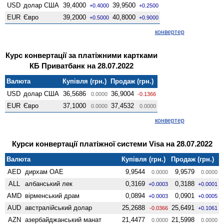
USD
долар США
39,4000
39,9500
+0.4000
+0.2500
EUR
Євро
39,2000
40,8000
+0.5000
+0.9000
конвертер
Курс конвертації за платіжними картками
КБ Приватбанк на 28.07.2022
Валюта
Купівля (грн.)
Продаж (грн.)
USD
долар США
36,5686
36,9004
0.0000
-0.1366
EUR
Євро
37,1000
37,4532
0.0000
0.0000
конвертер
Курси конвертації платіжної системи Visa на 28.07.2022
Валюта
Купівля (грн.)
Продаж (грн.)
AED
дирхам ОАЕ
9,9544
9,9579
0.0000
0.0000
ALL
албанський лек
0,3169
0,3188
+0.0003
+0.0001
AMD
вiрменський драм
0,0894
0,0901
+0.0003
+0.0005
AUD
австралійський долар
25,2688
25,6491
-0.0366
+0.1061
AZN
азербайджанський манат
21,4477
21,5998
0.0000
0.0000