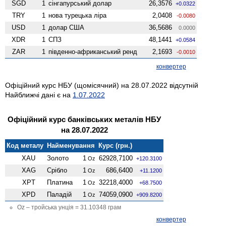
SGD
1
сінгапурський долар
26,3576
+0.0322
TRY
1
нова турецька ліра
2,0408
-0.0080
USD
1
долар США
36,5686
0.0000
XDR
1
СПЗ
48,1441
+0.0584
ZAR
1
південно-африканський ренд
2,1693
-0.0010
конвертер
Офіційний курс НБУ (щомісячний) на 28.07.2022 відсутній
Найближчі дані є на
1.07.2022
Офіційний курс банківських металів НБУ
на 28.07.2022
Код металу
Найменування
Курс (грн.)
XAU
Золото
1
62928,7100
Oz
+120.3100
XAG
Срібло
1
686,6400
Oz
+11.1200
XPT
Платина
1
32218,4000
Oz
+68.7500
XPD
Паладій
1
74059,0900
Oz
+909.8200
Oz – тройська унція = 31.10348 грам
конвертер