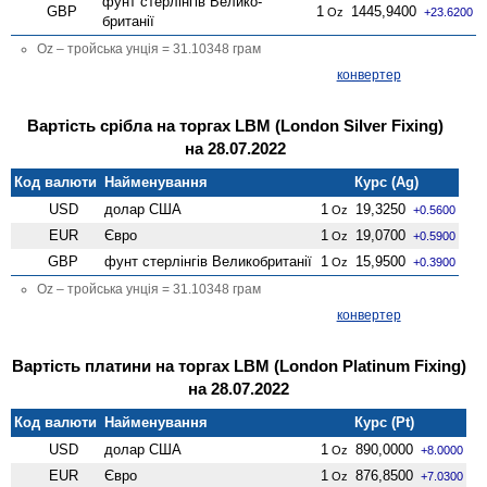
фунт стерлінгів Велико­
GBP
1
1445,9400
Oz
+23.6200
британії
Oz – тройська унція = 31.10348 грам
конвертер
Вартість срібла на торгах LBM (London Silver Fixing)
на 28.07.2022
Код валюти
Найменування
Курс (Ag)
USD
долар США
1
19,3250
Oz
+0.5600
EUR
Євро
1
19,0700
Oz
+0.5900
GBP
фунт стерлінгів Велико­британії
1
15,9500
Oz
+0.3900
Oz – тройська унція = 31.10348 грам
конвертер
Вартість платини на торгах LBM (London Platinum Fixing)
на 28.07.2022
Код валюти
Найменування
Курс (Pt)
USD
долар США
1
890,0000
Oz
+8.0000
EUR
Євро
1
876,8500
Oz
+7.0300