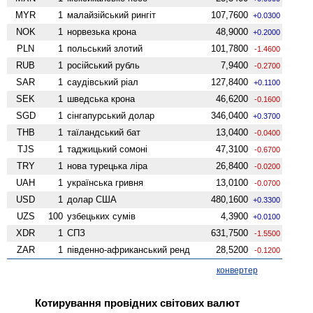
MYR
1
малайзійський рингіт
107,7600
+0.0300
NOK
1
норвезька крона
48,9000
+0.2000
PLN
1
польський злотий
101,7800
-1.4600
RUB
1
російський рубль
7,9400
-0.2700
SAR
1
саудівський ріал
127,8400
+0.1100
SEK
1
шведська крона
46,6200
-0.1600
SGD
1
сінгапурський долар
346,0400
+0.3700
THB
1
таїландський бат
13,0400
-0.0400
TJS
1
таджицький сомоні
47,3100
-0.6700
TRY
1
нова турецька ліра
26,8400
-0.0200
UAH
1
українська гривня
13,0100
-0.0700
USD
1
долар США
480,1600
+0.3300
UZS
100
узбецьких сумів
4,3900
+0.0100
XDR
1
СПЗ
631,7500
-1.5500
ZAR
1
південно-африканський ренд
28,5200
-0.1200
конвертер
Котирування провідних світових валют