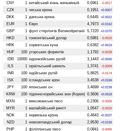
CNY
1
китайський юань женьмiньбi
0,6961
-0.0017
CZK
1
чеська крона
0,1951
+0.0007
DKK
1
данська крона
0,6445
+0.0022
EUR
1
Євро
4,7973
+0.0162
GBP
1
фунт стерлінгів Велико­британії
5,7220
+0.0370
HKD
1
гонконгівський долар
0,5981
-0.0025
HRK
1
хорватська куна
0,6382
+0.0019
HUF
100
угорських форинтів
1,1792
-0.0038
IDR
10000
індонезійських рупій
3,1443
+0.0040
ILS
1
ізраїльський шекель
1,3741
-0.0009
INR
100
індійських рупій
5,8825
-0.0174
ISK
100
ісландських крон
3,4538
+0.0166
JPY
100
японських єн
3,4699
+0.0238
KRW
100
піденно-корейських вон (Корея)
0,3606
+0.0018
MXN
1
мексиканське песо
0,2306
-0.0005
MYR
1
малайзійський рингіт
1,0547
-0.0020
NOK
1
норвезька крона
0,4843
+0.0037
NZD
1
ново­зеландський долар
2,9530
+0.0156
PHP
1
філіппінське песо
0,0841
-0.0006