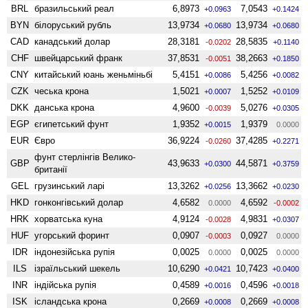
BRL
бразильський реал
6,8973
7,0543
+0.0963
+0.1424
BYN
білоруський рубль
13,9734
13,9734
+0.0680
+0.0680
CAD
канадський долар
28,3181
28,5835
-0.0202
+0.1140
CHF
швейцарський франк
37,8531
38,2663
-0.0051
+0.1850
CNY
китайський юань женьмiньбi
5,4151
5,4256
+0.0086
+0.0082
CZK
чеська крона
1,5021
1,5252
+0.0007
+0.0109
DKK
данська крона
4,9600
5,0276
-0.0039
+0.0305
EGP
єгипетський фунт
1,9352
1,9379
+0.0015
0.0000
EUR
Євро
36,9224
37,4285
-0.0260
+0.2271
фунт стерлінгів Велико­
GBP
43,9633
44,5871
+0.0300
+0.3759
британії
GEL
грузинський ларі
13,3262
13,3662
+0.0256
+0.0230
HKD
гонконгівський долар
4,6582
4,6592
0.0000
-0.0002
HRK
хорватська куна
4,9124
4,9831
-0.0028
+0.0307
HUF
угорський форинт
0,0907
0,0927
-0.0003
0.0000
IDR
індонезійська рупія
0,0025
0,0025
0.0000
0.0000
ILS
ізраїльський шекель
10,6290
10,7423
+0.0421
+0.0400
INR
індійська рупія
0,4589
0,4596
+0.0016
+0.0018
ISK
ісландська крона
0,2669
0,2669
+0.0008
+0.0008