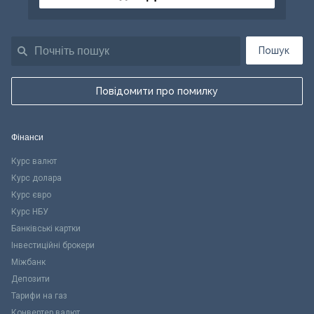
Пошук
Повідомити про помилку
Фінанси
Курс валют
Курс долара
Курс євро
Курс НБУ
Банківські картки
Інвестиційні брокери
Міжбанк
Депозити
Тарифи на газ
Конвертер валют