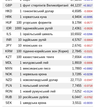
GBP
1
фунт стерлінгів Велико­британії
44,1237
+0.3017
HKD
1
гонконгівський долар
4,6585
-0.0004
HRK
1
хорватська куна
4,9404
+0.0095
HUF
100
угорських форинтів
9,1784
-0.0577
IDR
1000
індонезійських рупій
2,4361
-0.0026
ILS
1
ізраїльський шекель
10,6502
+0.0266
INR
10
індійських рупій
4,5767
-0.0064
JPY
10
японських єн
2,6741
-0.0017
KRW
100
піденно-корейських вон (Корея)
2,7845
-0.0101
KZT
100
казахстанських тенге
7,6564
+0.0381
MDL
1
молдовський лей
1,8919
-0.0006
MXN
1
мексиканське песо
1,7893
+0.0082
NOK
1
норвезька крона
3,7285
+0.0239
NZD
1
ново­зеландський долар
22,7713
-0.0347
PLN
1
польський злотий
7,7455
-0.0718
RON
1
новий румунський лей
7,5252
+0.0124
RUB
10
російських рублів
6,0447
-0.0762
SEK
1
шведська крона
3,5511
+0.0033