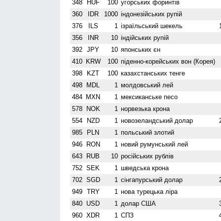
348
HUF
100
угорських форинтів
360
IDR
1000
індонезійських рупій
376
ILS
1
ізраїльський шекель
356
INR
10
індійських рупій
392
JPY
10
японських єн
410
KRW
100
піденно-корейських вон (Корея)
398
KZT
100
казахстанських тенге
498
MDL
1
молдовський лей
484
MXN
1
мексиканське песо
578
NOK
1
норвезька крона
554
NZD
1
ново­зеландський долар
985
PLN
1
польський злотий
946
RON
1
новий румунський лей
643
RUB
10
російських рублів
752
SEK
1
шведська крона
702
SGD
1
сінгапурський долар
949
TRY
1
нова турецька ліра
840
USD
1
долар США
960
XDR
1
СПЗ