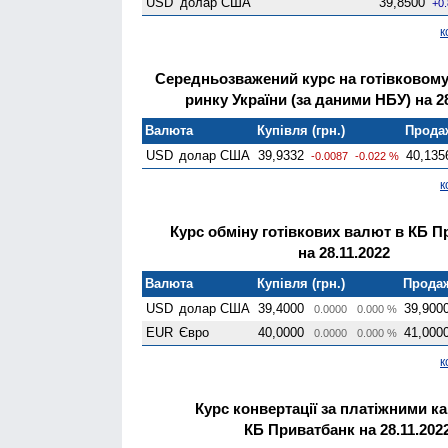
USD
долар США
39,8500
+0
к
Середньозважений курс на готівковом
ринку України (за даними НБУ) на 28
Валюта
Купівля (грн.)
Продаж
USD
долар США
39,9332
40,135
-0.0087
-0.022 %
к
Курс обміну готівкових валют в КБ П
на 28.11.2022
Валюта
Купівля (грн.)
Продаж
USD
долар США
39,4000
39,900
0.0000
0.000 %
EUR
Євро
40,0000
41,000
0.0000
0.000 %
к
Курс конвертації за платіжними к
КБ Приватбанк на 28.11.202