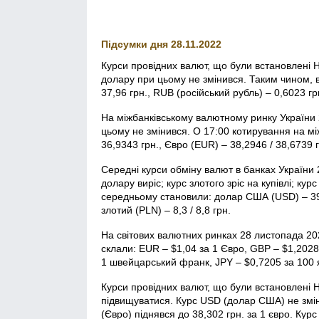
Підсумки дня 28.11.2022
Курси провідних валют, що були встановлені 
долару при цьому не змінився. Таким чином, 
37,96 грн., RUB (російський рубль) – 0,6023 гр
На міжбанківському валютному ринку України 
цьому не змінився. О 17:00 котирування на м
36,9343 грн., Євро (EUR) – 38,2946 / 38,6739 
Середні курси обміну валют в банках України 
долару виріс; курс злотого зріс на купівлі; кур
середньому становили: долар США (USD) – 39,8
злотий (PLN) – 8,3 / 8,8 грн.
На світових валютних ринках 28 листопада 2
склали: EUR – $1,04 за 1 Євро, GBP – $1,2028 
1 швейцарський франк, JPY – $0,7205 за 100 
Курси провідних валют, що були встановлені 
підвищуватися. Курс USD (долар США) не зміни
(Євро) піднявся до 38,302 грн. за 1 євро. Курс