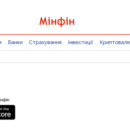
и
Банки
Страхування
Інвестиції
Криптовал
інфін