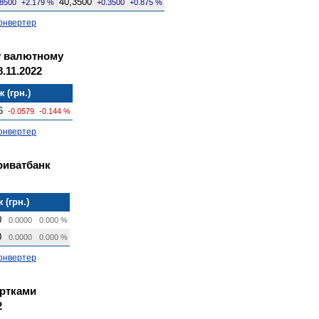
40,3500
.8500
+2.179 %
+0.3500
+0.875 %
онвертер
у валютному
.11.2022
 (грн.)
6
-0.0579
-0.144 %
онвертер
риватбанк
 (грн.)
0
0.0000
0.000 %
0
0.0000
0.000 %
онвертер
артками
2