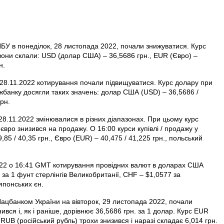
НБУ в понеділок, 28 листопада 2022, почали знижуватися. Курс
вони склали: USD (долар США) – 36,5686 грн., EUR (Євро) –
н.
28.11.2022 котирування почали підвищуватися. Курс долару при
іжбанку досягли таких значень: долар США (USD) – 36,5686 /
грн.
28.11.2022 змінювалися в різних діапазонах. При цьому курс
с євро знизився на продажу. О 16:00 курси купівлі / продажу у
5 / 40,35 грн., Євро (EUR) – 40,475 / 41,225 грн., польський
022 о 16:41 GMT котирування провідних валют в доларах США
за 1 фунт стерлінгів Велико­британії, CHF – $1,0577 за
японських єн.
Нацбанком України на вівторок, 29 листопада 2022, почали
вся і, як і раніше, дорівнює 36,5686 грн. за 1 долар. Курс EUR
 RUB (російський рубль) трохи знизився і наразі складає 6,014 грн.