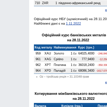
710
ZAR
1
південно-африканський ренд
к
Офіційний курс НБУ (щомісячний) на 28.11.202
Найближчі дані є на
1.11.2022
Офіційний курс банківських металів
на 28.11.2022
Код металу
Найменування
Курс (грн.)
959
XAU
Золото
1
64025,4000
Oz
-246.84
961
XAG
Срібло
1
777,9400
Oz
-12.25
962
XPT
Платина
1
36018,2400
Oz
-350.33
964
XPD
Паладій
1
68086,3400
Oz
-1617.07
Oz – тройська унція = 31.10348 грам
к
Котирування міжбанківського валютного
на 28.11.2022
Валюта
Купівля (грн.)
Прода