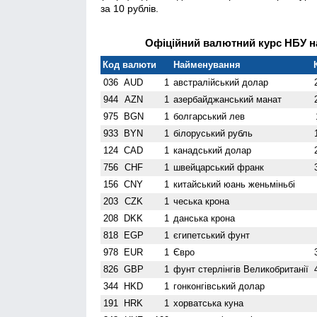
за 10 рублів.
Офіційний валютний курс НБУ на
Код валюти
Найменування
036
AUD
1
австралійський долар
944
AZN
1
азербайджанський манат
975
BGN
1
болгарський лев
933
BYN
1
білоруський рубль
124
CAD
1
канадський долар
756
CHF
1
швейцарський франк
156
CNY
1
китайський юань женьмiньбi
203
CZK
1
чеська крона
208
DKK
1
данська крона
818
EGP
1
єгипетський фунт
978
EUR
1
Євро
826
GBP
1
фунт стерлінгів Велико­британії
344
HKD
1
гонконгівський долар
191
HRK
1
хорватська куна