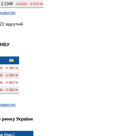
2,1349
-0.0123
-0.573 %
онвертер
2 відсутній
 НБУ
00
-0.384 %
00
-1.550 %
00
-0.963 %
00
-2.320 %
онвертер
 ринку України
ж (грн.)