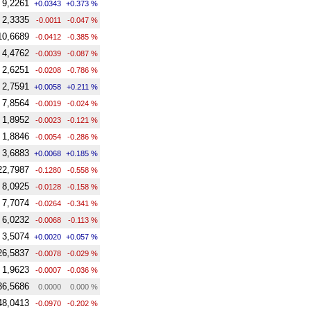
9,2261
+0.0343
+0.373 %
2,3335
-0.0011
-0.047 %
10,6689
-0.0412
-0.385 %
4,4762
-0.0039
-0.087 %
2,6251
-0.0208
-0.786 %
2,7591
+0.0058
+0.211 %
7,8564
-0.0019
-0.024 %
1,8952
-0.0023
-0.121 %
1,8846
-0.0054
-0.286 %
3,6883
+0.0068
+0.185 %
22,7987
-0.1280
-0.558 %
8,0925
-0.0128
-0.158 %
7,7074
-0.0264
-0.341 %
6,0232
-0.0068
-0.113 %
3,5074
+0.0020
+0.057 %
26,5837
-0.0078
-0.029 %
1,9623
-0.0007
-0.036 %
36,5686
0.0000
0.000 %
48,0413
-0.0970
-0.202 %