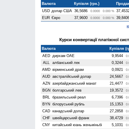
Валюта
Купівля (грн.)
Продаж
USD
долар США
36,5686
37,453
0.0000
0.000 %
EUR
Євро
37,9600
39,840
0.0000
0.000 %
к
Курси конвертації платіжної сист
Валюта
Купівля (г
AED
дирхам ОАЕ
9,9544
0.
ALL
албанський лек
0,3244
0.
AMD
вiрменський драм
0,0921
0.
AUD
австралійський долар
24,5667
0.
AZN
азербайджанський манат
21,4477
0.
BGN
болгарський лев
19,3572
0.
BRL
бразильський реал
6,7396
0.
BYN
білоруський рубль
15,1353
0.
CAD
канадський долар
27,2858
0.
CHF
швейцарський франк
38,4729
0.
CNY
китайський юань женьмiньбi
5,1031
0.