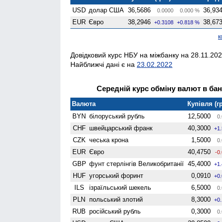
USD
долар США
36,5686
36,93
0.0000
0.000 %
EUR
Євро
38,2946
38,67
+0.3108
+0.818 %
к
Довідковий курс НБУ на міжбанку на 28.11.202
Найближчі дані є на
23.02.2022
Середній курс обміну валют в банк
Валюта
Купівля (гр
BYN
білоруський рубль
12,5000
0.
CHF
швейцарський франк
40,3000
+1
CZK
чеська крона
1,5000
0.
EUR
Євро
40,4750
-0
GBP
фунт стерлінгів Велико­британії
45,4000
+1
HUF
угорський форинт
0,0910
+0
ILS
ізраїльський шекель
6,5000
0.
PLN
польський злотий
8,3000
+0
RUB
російський рубль
0,3000
0.