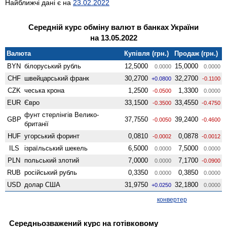
Найближчі дані є на
23.02.2022
Середній курс обміну валют в банках України
на 13.05.2022
Валюта
Купівля (грн.)
Продаж (грн.)
BYN
білоруський рубль
12,5000
15,0000
0.0000
0.0000
CHF
швейцарський франк
30,2700
32,2700
+0.0800
-0.1100
CZK
чеська крона
1,2500
1,3300
-0.0500
0.0000
EUR
Євро
33,1500
33,4550
-0.3500
-0.4750
фунт стерлінгів Велико­
GBP
37,7550
39,2400
-0.0050
-0.4600
британії
HUF
угорський форинт
0,0810
0,0878
-0.0002
-0.0012
ILS
ізраїльський шекель
6,5000
7,5000
0.0000
0.0000
PLN
польський злотий
7,0000
7,1700
0.0000
-0.0900
RUB
російський рубль
0,3350
0,3850
0.0000
0.0000
USD
долар США
31,9750
32,1800
+0.0250
0.0000
конвертер
Середньозважений курс на готівковому