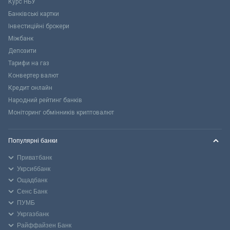
Курс НБУ
Банківські картки
Інвестиційні брокери
Міжбанк
Депозити
Тарифи на газ
Конвертер валют
Кредит онлайн
Народний рейтинг банків
Моніторинг обмінників криптовалют
Популярні банки
Приватбанк
Укрсиббанк
Ощадбанк
Сенс Банк
ПУМБ
Укргазбанк
Райффайзен Банк