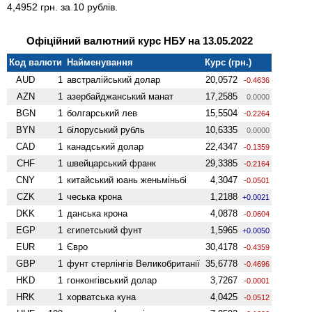
4,4952 грн. за 10 рублів.
Офіційний валютний курс НБУ на 13.05.2022
Код валюти
Найменування
Курс (грн.)
AUD
1
австралійський долар
20,0572
-0.4636
AZN
1
азербайджанський манат
17,2585
0.0000
BGN
1
болгарський лев
15,5504
-0.2264
BYN
1
білоруський рубль
10,6335
0.0000
CAD
1
канадський долар
22,4347
-0.1359
CHF
1
швейцарський франк
29,3385
-0.2164
CNY
1
китайський юань женьмiньбi
4,3047
-0.0501
CZK
1
чеська крона
1,2188
+0.0021
DKK
1
данська крона
4,0878
-0.0604
EGP
1
єгипетський фунт
1,5965
+0.0050
EUR
1
Євро
30,4178
-0.4359
GBP
1
фунт стерлінгів Велико­британії
35,6778
-0.4696
HKD
1
гонконгівський долар
3,7267
-0.0001
HRK
1
хорватська куна
4,0425
-0.0512