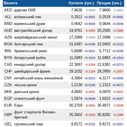
Валюта
Купівля (грн.)
Продаж (грн.)
AED
дирхам ОАЕ
7,9636
7,9660
0.0000
0.0000
ALL
албанський лек
0,2521
0,2529
+0.0001
+0.0001
AMD
вiрменський драм
0,0642
0,0644
+0.0006
+0.0006
AUD
австралійський долар
19,9761
20,2585
-0.0402
-0.2085
AZN
азербайджанський манат
17,2089
17,2089
0.0000
0.0000
BGN
болгарський лев
15,5497
15,5903
+0.0184
+0.0123
BRL
бразильський реал
5,6698
5,7712
+0.0541
+0.0298
BYN
білоруський рубль
11,6983
11,6983
+0.1914
+0.1914
CAD
канадський долар
22,3697
22,6381
-0.0284
+0.0273
CHF
швейцарський франк
29,1032
29,2850
-0.1324
-0.2557
CNY
китайський юань женьмiньбi
4,3064
4,3177
+0.0013
+0.0005
CZK
чеська крона
1,2139
1,2313
+0.0140
+0.0072
DKK
данська крона
4,0692
4,0970
-0.0091
-0.0501
EGP
єгипетський фунт
1,5974
1,6022
+0.0046
+0.0047
EUR
Євро
30,2759
30,4871
-0.0681
-0.3648
фунт стерлінгів Велико­
GBP
35,5602
35,8282
-0.0316
-0.2288
британії
GEL
грузинський ларі
9,8172
9,8172
+0.0752
+0.0557