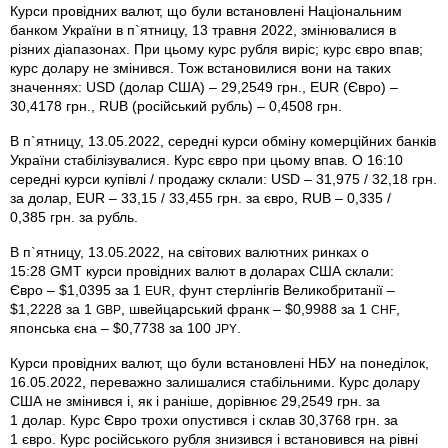
Курси провідних валют, що були встановлені Національним
банком України в п`ятницу, 13 травня 2022, змінювалися в
різних діапазонах. При цьому курс рубля виріс; курс євро впав;
курс долару не змінився. Тож встановилися вони на таких
значеннях: USD (долар США) – 29,2549 грн., EUR (Євро) –
30,4178 грн., RUB (російський рубль) – 0,4508 грн.
В п`ятницу, 13.05.2022, середні курси обміну комерційних банків
України стабілізувалися. Курс євро при цьому впав. О 16:10
середні курси купівлі / продажу склали: USD – 31,975 / 32,18 грн.
за долар, EUR – 33,15 / 33,455 грн. за євро, RUB – 0,335 /
0,385 грн. за рубль.
В п`ятницу, 13.05.2022, на світових валютних ринках о
15:28 GMT курси провідних валют в доларах США склали:
Євро – $1,0395 за 1
, фунт стерлінгів Велико­британії –
EUR
$1,2228 за 1
, швейцарський франк – $0,9988 за 1
,
GBP
CHF
японська єна – $0,7738 за 100
.
JPY
Курси провідних валют, що були встановлені НБУ на понеділок,
16.05.2022, переважно залишалися стабільними. Курс долару
США не змінився і, як і раніше, дорівнює 29,2549 грн. за
1 долар. Курс Євро трохи опустився і склав 30,3768 грн. за
1 євро. Курс російського рубля знизився і встановився на рівні