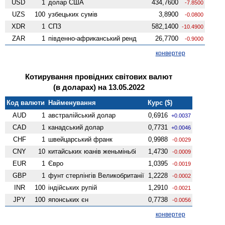
USD
1
долар США
434,7600
-7.8500
UZS
100
узбецьких сумів
3,8900
-0.0800
XDR
1
СПЗ
582,1400
-10.4900
ZAR
1
південно-африканський ренд
26,7700
-0.9000
конвертер
Котирування провідних світових валют
(в доларах) на 13.05.2022
Код валюти
Найменування
Курс ($)
AUD
1
австралійський долар
0,6916
+0.0037
CAD
1
канадський долар
0,7731
+0.0046
CHF
1
швейцарський франк
0,9988
-0.0029
CNY
10
китайських юанів женьмiньбi
1,4730
-0.0009
EUR
1
Євро
1,0395
-0.0019
GBP
1
фунт стерлінгів Велико­британії
1,2228
-0.0002
INR
100
індійських рупій
1,2910
-0.0021
JPY
100
японських єн
0,7738
-0.0056
конвертер