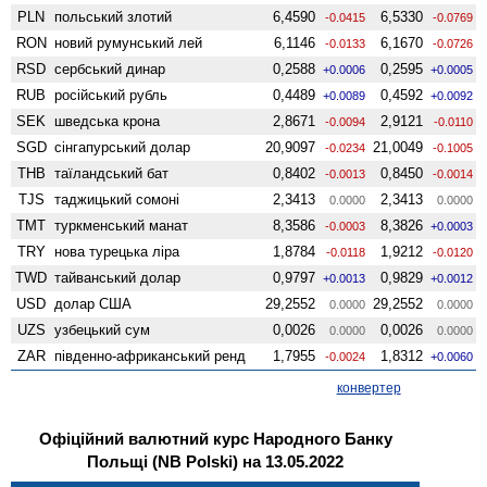
PLN
польський злотий
6,4590
6,5330
-0.0415
-0.0769
RON
новий румунський лей
6,1146
6,1670
-0.0133
-0.0726
RSD
сербський динар
0,2588
0,2595
+0.0006
+0.0005
RUB
російський рубль
0,4489
0,4592
+0.0089
+0.0092
SEK
шведська крона
2,8671
2,9121
-0.0094
-0.0110
SGD
сінгапурський долар
20,9097
21,0049
-0.0234
-0.1005
THB
таїландський бат
0,8402
0,8450
-0.0013
-0.0014
TJS
таджицький сомоні
2,3413
2,3413
0.0000
0.0000
TMT
туркменський манат
8,3586
8,3826
-0.0003
+0.0003
TRY
нова турецька ліра
1,8784
1,9212
-0.0118
-0.0120
TWD
тайванський долар
0,9797
0,9829
+0.0013
+0.0012
USD
долар США
29,2552
29,2552
0.0000
0.0000
UZS
узбецький сум
0,0026
0,0026
0.0000
0.0000
ZAR
південно-африканський ренд
1,7955
1,8312
-0.0024
+0.0060
конвертер
Офіційний валютний курс Народного Банку
Польщі (NB Polski) на 13.05.2022