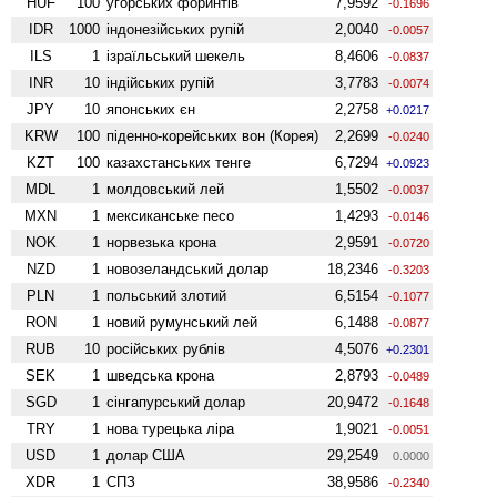
HUF
100
угорських форинтів
7,9592
-0.1696
IDR
1000
індонезійських рупій
2,0040
-0.0057
ILS
1
ізраїльський шекель
8,4606
-0.0837
INR
10
індійських рупій
3,7783
-0.0074
JPY
10
японських єн
2,2758
+0.0217
KRW
100
піденно-корейських вон (Корея)
2,2699
-0.0240
KZT
100
казахстанських тенге
6,7294
+0.0923
MDL
1
молдовський лей
1,5502
-0.0037
MXN
1
мексиканське песо
1,4293
-0.0146
NOK
1
норвезька крона
2,9591
-0.0720
NZD
1
ново­зеландський долар
18,2346
-0.3203
PLN
1
польський злотий
6,5154
-0.1077
RON
1
новий румунський лей
6,1488
-0.0877
RUB
10
російських рублів
4,5076
+0.2301
SEK
1
шведська крона
2,8793
-0.0489
SGD
1
сінгапурський долар
20,9472
-0.1648
TRY
1
нова турецька ліра
1,9021
-0.0051
USD
1
долар США
29,2549
0.0000
XDR
1
СПЗ
38,9586
-0.2340