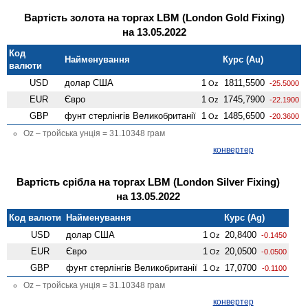
Вартість золота на торгах LBM (London Gold Fixing)
на 13.05.2022
Код
Найменування
Курс (Au)
валюти
USD
долар США
1
1811,5500
Oz
-25.5000
EUR
Євро
1
1745,7900
Oz
-22.1900
GBP
фунт стерлінгів Велико­британії
1
1485,6500
Oz
-20.3600
Oz – тройська унція = 31.10348 грам
конвертер
Вартість срібла на торгах LBM (London Silver Fixing)
на 13.05.2022
Код валюти
Найменування
Курс (Ag)
USD
долар США
1
20,8400
Oz
-0.1450
EUR
Євро
1
20,0500
Oz
-0.0500
GBP
фунт стерлінгів Велико­британії
1
17,0700
Oz
-0.1100
Oz – тройська унція = 31.10348 грам
конвертер