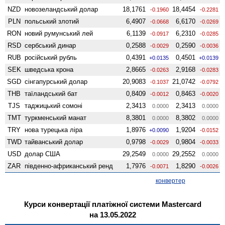
NZD
ново­зеландський долар
18,1761
18,4454
-0.1960
-0.2281
PLN
польський злотий
6,4907
6,6170
-0.0668
-0.0269
RON
новий румунський лей
6,1139
6,2310
-0.0917
-0.0285
RSD
сербський динар
0,2588
0,2590
-0.0029
-0.0036
RUB
російський рубль
0,4391
0,4501
+0.0135
+0.0139
SEK
шведська крона
2,8665
2,9168
-0.0263
-0.0283
SGD
сінгапурський долар
20,9083
21,0742
-0.1037
-0.0792
THB
таїландський бат
0,8409
0,8463
-0.0012
-0.0020
TJS
таджицький сомоні
2,3413
2,3413
0.0000
0.0000
TMT
туркменський манат
8,3801
8,3802
0.0000
0.0000
TRY
нова турецька ліра
1,8976
1,9204
+0.0090
-0.0152
TWD
тайванський долар
0,9798
0,9804
-0.0029
-0.0033
USD
долар США
29,2549
29,2552
0.0000
0.0000
ZAR
південно-африканський ренд
1,7976
1,8290
-0.0071
-0.0026
конвертер
Курси конвертації платіжної системи Mastercard
на 13.05.2022