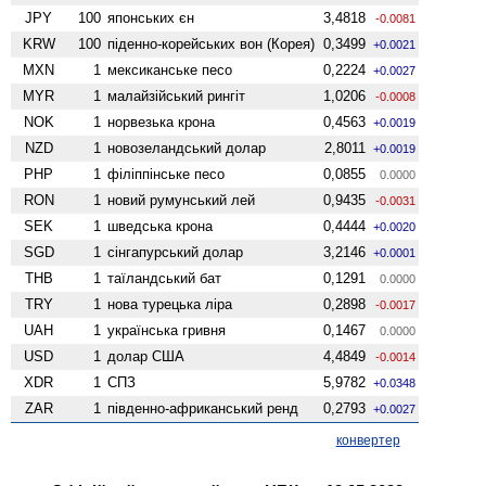
JPY
100
японських єн
3,4818
-0.0081
KRW
100
піденно-корейських вон (Корея)
0,3499
+0.0021
MXN
1
мексиканське песо
0,2224
+0.0027
MYR
1
малайзійський рингіт
1,0206
-0.0008
NOK
1
норвезька крона
0,4563
+0.0019
NZD
1
ново­зеландський долар
2,8011
+0.0019
PHP
1
філіппінське песо
0,0855
0.0000
RON
1
новий румунський лей
0,9435
-0.0031
SEK
1
шведська крона
0,4444
+0.0020
SGD
1
сінгапурський долар
3,2146
+0.0001
THB
1
таїландський бат
0,1291
0.0000
TRY
1
нова турецька ліра
0,2898
-0.0017
UAH
1
українська гривня
0,1467
0.0000
USD
1
долар США
4,4849
-0.0014
XDR
1
СПЗ
5,9782
+0.0348
ZAR
1
південно-африканський ренд
0,2793
+0.0027
конвертер