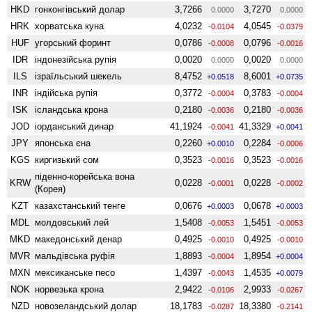
HKD
гонконгівський долар
3,7266
3,7270
0.0000
0.0000
HRK
хорватська куна
4,0232
4,0545
-0.0104
-0.0379
HUF
угорський форинт
0,0786
0,0796
-0.0008
-0.0016
IDR
індонезійська рупія
0,0020
0,0020
0.0000
0.0000
ILS
ізраїльський шекель
8,4752
8,6001
+0.0518
+0.0735
INR
індійська рупія
0,3772
0,3783
-0.0004
-0.0004
ISK
ісландська крона
0,2180
0,2180
-0.0036
-0.0036
JOD
іорданський динар
41,1924
41,3329
-0.0041
+0.0041
JPY
японська єна
0,2260
0,2284
+0.0010
-0.0006
KGS
киргизький сом
0,3523
0,3523
-0.0016
-0.0016
піденно-корейська вона
KRW
0,0228
0,0228
-0.0001
-0.0002
(Корея)
KZT
казахстанський тенге
0,0676
0,0678
+0.0003
+0.0003
MDL
молдовський лей
1,5408
1,5451
-0.0053
-0.0053
MKD
македонський денар
0,4925
0,4925
-0.0010
-0.0010
MVR
мальдівська руфія
1,8893
1,8954
-0.0004
+0.0004
MXN
мексиканське песо
1,4397
1,4535
-0.0043
+0.0079
NOK
норвезька крона
2,9422
2,9933
-0.0106
-0.0267
NZD
ново­зеландський долар
18,1783
18,3380
-0.0287
-0.2141