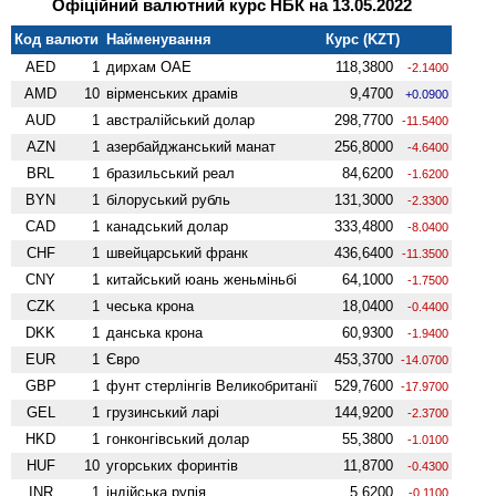
Офіційний валютний курс НБК на 13.05.2022
Код валюти
Найменування
Курс (KZT)
AED
1
дирхам ОАЕ
118,3800
-2.1400
AMD
10
вiрменських драмів
9,4700
+0.0900
AUD
1
австралійський долар
298,7700
-11.5400
AZN
1
азербайджанський манат
256,8000
-4.6400
BRL
1
бразильський реал
84,6200
-1.6200
BYN
1
білоруський рубль
131,3000
-2.3300
CAD
1
канадський долар
333,4800
-8.0400
CHF
1
швейцарський франк
436,6400
-11.3500
CNY
1
китайський юань женьмiньбi
64,1000
-1.7500
CZK
1
чеська крона
18,0400
-0.4400
DKK
1
данська крона
60,9300
-1.9400
EUR
1
Євро
453,3700
-14.0700
GBP
1
фунт стерлінгів Велико­британії
529,7600
-17.9700
GEL
1
грузинський ларі
144,9200
-2.3700
HKD
1
гонконгівський долар
55,3800
-1.0100
HUF
10
угорських форинтів
11,8700
-0.4300
INR
1
індійська рупія
5,6200
-0.1100