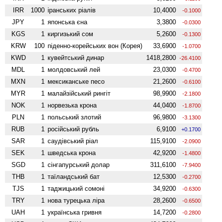
IRR
1000
іранських ріалів
10,4000
-0.1000
JPY
1
японська єна
3,3800
-0.0300
KGS
1
киргизький сом
5,2600
-0.1300
KRW
100
піденно-корейських вон (Корея)
33,6900
-1.0700
KWD
1
кувейтський динар
1418,2800
-26.4100
MDL
1
молдовський лей
23,0300
-0.4700
MXN
1
мексиканське песо
21,2600
-0.6100
MYR
1
малайзійський рингіт
98,9900
-2.1800
NOK
1
норвезька крона
44,0400
-1.8700
PLN
1
польський злотий
96,9800
-3.1300
RUB
1
російський рубль
6,9100
+0.1700
SAR
1
саудівський ріал
115,9100
-2.0900
SEK
1
шведська крона
42,9200
-1.4800
SGD
1
сінгапурський долар
311,6100
-7.9400
THB
1
таїландський бат
12,5300
-0.2700
TJS
1
таджицький сомоні
34,9200
-0.6300
TRY
1
нова турецька ліра
28,2600
-0.6500
UAH
1
українська гривня
14,7200
-0.2800