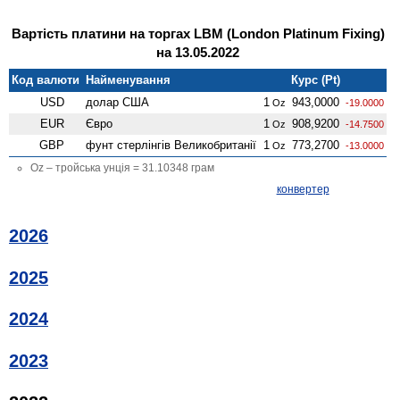
Вартість платини на торгах LBM (London Platinum Fixing)
на 13.05.2022
Код валюти
Найменування
Курс (Pt)
USD
долар США
1
943,0000
Oz
-19.0000
EUR
Євро
1
908,9200
Oz
-14.7500
GBP
фунт стерлінгів Велико­британії
1
773,2700
Oz
-13.0000
Oz – тройська унція = 31.10348 грам
конвертер
2026
2025
2024
2023