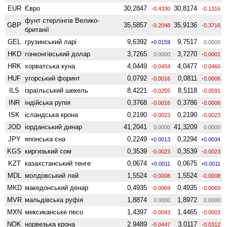
EUR
Євро
30,2847
30,8174
-0.4330
-0.1316
фунт стерлінгів Велико­
GBP
35,5857
35,9136
-0.2048
-0.3716
британії
GEL
грузинський ларі
9,6392
9,7517
+0.0159
0.0000
HKD
гонконгівський долар
3,7265
3,7270
0.0000
-0.0001
HRK
хорватська куна
4,0449
4,0477
-0.0454
-0.0460
HUF
угорський форинт
0,0792
0,0811
-0.0016
-0.0006
ILS
ізраїльський шекель
8,4221
8,5118
-0.0255
-0.0591
INR
індійська рупія
0,3768
0,3786
-0.0016
-0.0006
ISK
ісландська крона
0,2190
0,2190
-0.0023
-0.0023
JOD
іорданський динар
41,2041
41,3209
0.0000
0.0000
JPY
японська єна
0,2249
0,2294
+0.0013
+0.0034
KGS
киргизький сом
0,3539
0,3539
-0.0023
-0.0023
KZT
казахстанський тенге
0,0674
0,0675
+0.0011
+0.0011
MDL
молдовський лей
1,5524
1,5524
-0.0008
-0.0008
MKD
македонський денар
0,4935
0,4935
-0.0069
-0.0069
MVR
мальдівська руфія
1,8874
1,8972
0.0000
0.0000
MXN
мексиканське песо
1,4397
1,4465
-0.0043
-0.0003
NOK
норвезька крона
2,9489
3,0117
-0.0447
-0.0312