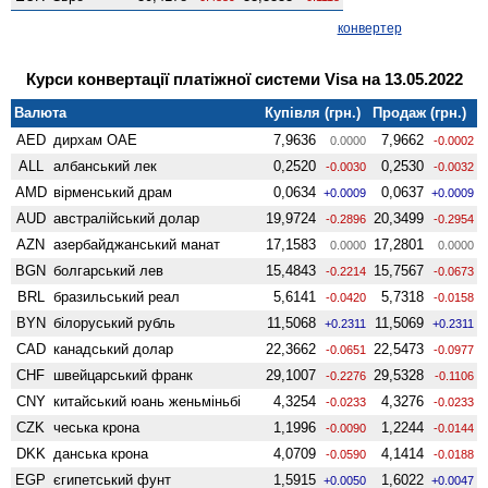
конвертер
Курси конвертації платіжної системи Visa на 13.05.2022
Валюта
Купівля (грн.)
Продаж (грн.)
AED
дирхам ОАЕ
7,9636
7,9662
0.0000
-0.0002
ALL
албанський лек
0,2520
0,2530
-0.0030
-0.0032
AMD
вiрменський драм
0,0634
0,0637
+0.0009
+0.0009
AUD
австралійський долар
19,9724
20,3499
-0.2896
-0.2954
AZN
азербайджанський манат
17,1583
17,2801
0.0000
0.0000
BGN
болгарський лев
15,4843
15,7567
-0.2214
-0.0673
BRL
бразильський реал
5,6141
5,7318
-0.0420
-0.0158
BYN
білоруський рубль
11,5068
11,5069
+0.2311
+0.2311
CAD
канадський долар
22,3662
22,5473
-0.0651
-0.0977
CHF
швейцарський франк
29,1007
29,5328
-0.2276
-0.1106
CNY
китайський юань женьмiньбi
4,3254
4,3276
-0.0233
-0.0233
CZK
чеська крона
1,1996
1,2244
-0.0090
-0.0144
DKK
данська крона
4,0709
4,1414
-0.0590
-0.0188
EGP
єгипетський фунт
1,5915
1,6022
+0.0050
+0.0047