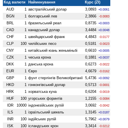
Код валюти
Найменування
Курс (Zł)
AUD
1
австралійський долар
3,0893
+0.0061
BGN
1
болгарський лев
2,3866
-0.0083
BRL
1
бразильський реал
0,8735
+0.0003
CAD
1
канадський долар
3,4484
+0.0048
CHF
1
швейцарський франк
4,4843
-0.0177
CLP
100
чилійських песо
0,5181
-0.0023
CNY
1
китайський юань женьмiньбi
0,6610
+0.0005
CZK
1
чеська крона
0,1881
+0.0037
DKK
1
данська крона
0,6273
-0.0022
EUR
1
Євро
4,6679
-0.0162
GBP
1
фунт стерлінгів Велико­британії
5,4736
+0.0092
HKD
1
гонконгівський долар
0,5713
-0.0001
HRK
1
хорватська куна
0,6204
-0.0019
HUF
100
угорських форинтів
1,2155
-0.0084
IDR
10000
індонезійських рупій
3,0692
-0.0042
ILS
1
ізраїльський шекель
1,3145
+0.0187
INR
100
індійських рупій
5,7962
+0.0079
ISK
100
ісландських крон
3,3414
-0.0212