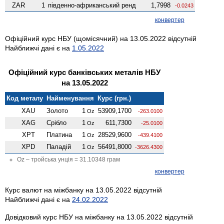
ZAR
1
південно-африканський ренд
1,7998
-0.0243
конвертер
Офіційний курс НБУ (щомісячний) на 13.05.2022 відсутній
Найближчі дані є на
1.05.2022
Офіційний курс банківських металів НБУ
на 13.05.2022
Код металу
Найменування
Курс (грн.)
XAU
Золото
1
53909,1700
Oz
-263.0100
XAG
Срібло
1
611,7300
Oz
-25.0100
XPT
Платина
1
28529,9600
Oz
-439.4100
XPD
Паладій
1
56491,8000
Oz
-3626.4300
Oz – тройська унція = 31.10348 грам
конвертер
Курс валют на міжбанку на 13.05.2022 відсутній
Найближчі дані є на
24.02.2022
Довідковий курс НБУ на міжбанку на 13.05.2022 відсутній