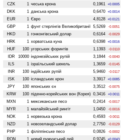
CZK
1
чеська крона
0,1961
+0.0005
DKK
1
данська крона
0,6470
+0.0014
EUR
1
Євро
4,8128
+0.0121
GBP
1
фунт стерлінгів Велико­британії
5,5269
-0.0051
HKD
1
гонконгівський долар
0,6164
-0.0029
HRK
1
хорватська куна
0,6398
+0.0016
HUF
100
угорських форинтів
1,1393
-0.0110
IDR
10000
індонезійських рупій
3,1844
-0.0040
ILS
1
ізраїльський шекель
1,3659
-0.0145
INR
100
індійських рупій
5,9460
-0.0117
ISK
100
ісландських крон
3,3917
+0.0085
JPY
100
японських єн
3,3512
-0.0075
KRW
100
піденно-корейських вон (Корея)
0,3416
+0.0011
MXN
1
мексиканське песо
0,2414
-0.0017
MYR
1
малайзійський рингіт
1,0450
-0.0016
NOK
1
норвезька крона
0,4593
-0.0011
NZD
1
ново­зеландський долар
2,7750
-0.0129
PHP
1
філіппінське песо
0,0826
-0.0002
RON
1
новий румунський лей
0,9745
+0.0043