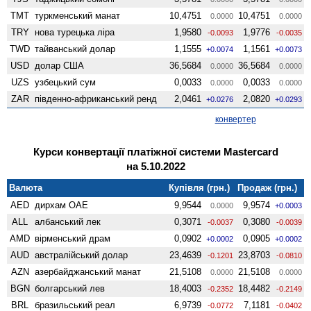
TMT
туркменський манат
10,4751
10,4751
0.0000
0.0000
TRY
нова турецька ліра
1,9580
1,9776
-0.0093
-0.0035
TWD
тайванський долар
1,1555
1,1561
+0.0074
+0.0073
USD
долар США
36,5684
36,5684
0.0000
0.0000
UZS
узбецький сум
0,0033
0,0033
0.0000
0.0000
ZAR
південно-африканський ренд
2,0461
2,0820
+0.0276
+0.0293
конвертер
Курси конвертації платіжної системи Mastercard
на 5.10.2022
Валюта
Купівля (грн.)
Продаж (грн.)
AED
дирхам ОАЕ
9,9544
9,9574
0.0000
+0.0003
ALL
албанський лек
0,3071
0,3080
-0.0037
-0.0039
AMD
вiрменський драм
0,0902
0,0905
+0.0002
+0.0002
AUD
австралійський долар
23,4639
23,8703
-0.1201
-0.0810
AZN
азербайджанський манат
21,5108
21,5108
0.0000
0.0000
BGN
болгарський лев
18,4003
18,4482
-0.2352
-0.2149
BRL
бразильський реал
6,9739
7,1181
-0.0772
-0.0402