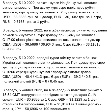
В середу, 5.10.2022, валютні курси Нацбанку змінювалися
різноспрямовано. При цьому курс євро виріс; курс рубля
знизився; курс долару не змінився. У підсумку вони склали:
USD – 36,5686 грн. за 1 долар, EUR – 36,1682 грн. за 1 євро,
RUB – 0,6165 грн. за 1 рубль.
В середу, 5 жовтня 2022, на міжбанківському ринку котирування
почали знижуватися. Курс долару при цьому не змінився.
О 17:00 цінові рівні встановилися на таких значеннях долар
США (USD) – 36,5686 / 36,9343 грн., Євро (EUR) – 36,1151 /
36,4726 грн.
В середу, 5.10.2022, середні курси обміну валют в банках
України змінювалися в різних діапазонах. При цьому курс євро
зріс; курс долару знизився; курс злотого знизився на купівлі.
О 16:00 середні курси купівлі / продажу склали: долар
США (USD) – 40,4 / 41,3 грн., Євро (EUR) – 39,2 / 40,5 грн.,
польський злотий (PLN) – 8 / 8,45 грн.
В середу, 5 жовтня 2022, на міжнародних валютних ринках о
15:54 GMT котирування провідних валют в доларах США
склали: EUR – $0,9855 за 1 Євро, GBP – $1,1229 за 1 фунт
стерлінгів Велико­британії, CHF – $1,0149 за 1 швейцарський
франк, JPY – $0,6906 за 100 японських єн.