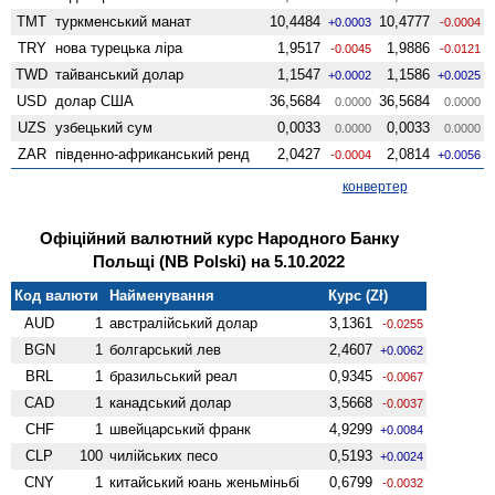
TMT
туркменський манат
10,4484
10,4777
+0.0003
-0.0004
TRY
нова турецька ліра
1,9517
1,9886
-0.0045
-0.0121
TWD
тайванський долар
1,1547
1,1586
+0.0002
+0.0025
USD
долар США
36,5684
36,5684
0.0000
0.0000
UZS
узбецький сум
0,0033
0,0033
0.0000
0.0000
ZAR
південно-африканський ренд
2,0427
2,0814
-0.0004
+0.0056
конвертер
Офіційний валютний курс Народного Банку
Польщі (NB Polski) на 5.10.2022
Код валюти
Найменування
Курс (Zł)
AUD
1
австралійський долар
3,1361
-0.0255
BGN
1
болгарський лев
2,4607
+0.0062
BRL
1
бразильський реал
0,9345
-0.0067
CAD
1
канадський долар
3,5668
-0.0037
CHF
1
швейцарський франк
4,9299
+0.0084
CLP
100
чилійських песо
0,5193
+0.0024
CNY
1
китайський юань женьмiньбi
0,6799
-0.0032