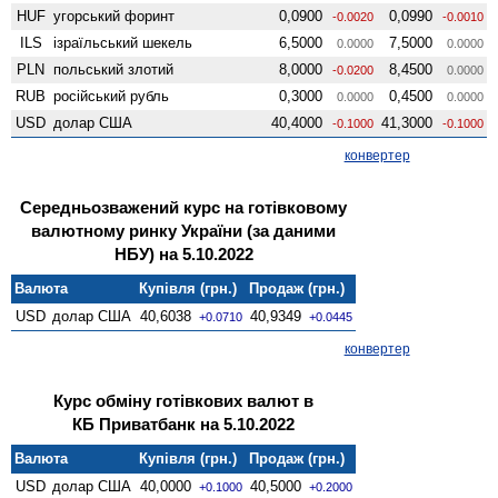
HUF
угорський форинт
0,0900
0,0990
-0.0020
-0.0010
ILS
ізраїльський шекель
6,5000
7,5000
0.0000
0.0000
PLN
польський злотий
8,0000
8,4500
-0.0200
0.0000
RUB
російський рубль
0,3000
0,4500
0.0000
0.0000
USD
долар США
40,4000
41,3000
-0.1000
-0.1000
конвертер
Середньозважений курс на готівковому
валютному ринку України (за даними
НБУ) на 5.10.2022
Валюта
Купівля (грн.)
Продаж (грн.)
USD
долар США
40,6038
40,9349
+0.0710
+0.0445
конвертер
Курс обміну готівкових валют в
КБ Приватбанк на 5.10.2022
Валюта
Купівля (грн.)
Продаж (грн.)
USD
долар США
40,0000
40,5000
+0.1000
+0.2000