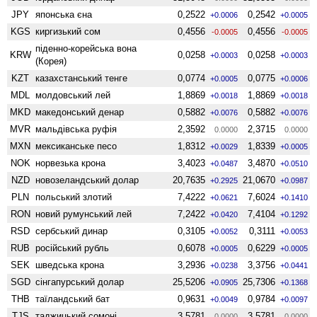
JPY
японська єна
0,2522
0,2542
+0.0006
+0.0005
KGS
киргизький сом
0,4556
0,4556
-0.0005
-0.0005
піденно-корейська вона
KRW
0,0258
0,0258
+0.0003
+0.0003
(Корея)
KZT
казахстанський тенге
0,0774
0,0775
+0.0005
+0.0006
MDL
молдовський лей
1,8869
1,8869
+0.0018
+0.0018
MKD
македонський денар
0,5882
0,5882
+0.0076
+0.0076
MVR
мальдівська руфія
2,3592
2,3715
0.0000
0.0000
MXN
мексиканське песо
1,8312
1,8339
+0.0029
+0.0005
NOK
норвезька крона
3,4023
3,4870
+0.0487
+0.0510
NZD
ново­зеландський долар
20,7635
21,0670
+0.2925
+0.0987
PLN
польський злотий
7,4222
7,6024
+0.0621
+0.1410
RON
новий румунський лей
7,2422
7,4104
+0.0420
+0.1292
RSD
сербський динар
0,3105
0,3111
+0.0052
+0.0053
RUB
російський рубль
0,6078
0,6229
+0.0005
+0.0005
SEK
шведська крона
3,2936
3,3756
+0.0238
+0.0441
SGD
сінгапурський долар
25,5206
25,7306
+0.0905
+0.1368
THB
таїландський бат
0,9631
0,9784
+0.0049
+0.0097
TJS
таджицький сомоні
3,5781
3,5781
0.0000
0.0000