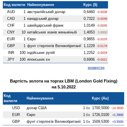
Код валюти
Найменування
Курс ($)
AUD
1
австралійський долар
0,6460
-0.0038
CAD
1
канадський долар
0,7322
-0.0048
CHF
1
швейцарський франк
1,0149
-0.0045
CNY
10
китайських юанів женьмiньбi
1,4053
0.0000
EUR
1
Євро
0,9855
-0.0103
GBP
1
фунт стерлінгів Велико­британії
1,1229
-0.0178
INR
100
індійських рупій
1,2252
-0.0029
JPY
100
японських єн
0,6906
-0.0021
конвертер
Вартість золота на торгах LBM (London Gold Fixing)
на 5.10.2022
Код
Найменування
Курс (Au)
валюти
USD
долар США
1
1700,5000
Oz
-14.3500
EUR
Євро
1
1726,0100
Oz
+1.3900
GBP
фунт стерлінгів Велико­британії
1
1509,5300
Oz
+3.5500