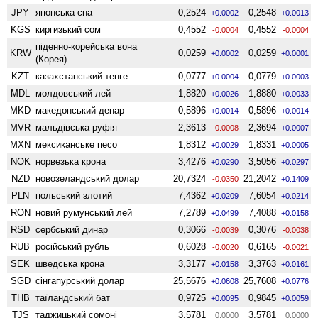
JPY
японська єна
0,2524
0,2548
+0.0002
+0.0013
KGS
киргизький сом
0,4552
0,4552
-0.0004
-0.0004
піденно-корейська вона
KRW
0,0259
0,0259
+0.0002
+0.0001
(Корея)
KZT
казахстанський тенге
0,0777
0,0779
+0.0004
+0.0003
MDL
молдовський лей
1,8820
1,8880
+0.0026
+0.0033
MKD
македонський денар
0,5896
0,5896
+0.0014
+0.0014
MVR
мальдівська руфія
2,3613
2,3694
-0.0008
+0.0007
MXN
мексиканське песо
1,8312
1,8331
+0.0029
+0.0005
NOK
норвезька крона
3,4276
3,5056
+0.0290
+0.0297
NZD
ново­зеландський долар
20,7324
21,2042
-0.0350
+0.1409
PLN
польський злотий
7,4362
7,6054
+0.0209
+0.0214
RON
новий румунський лей
7,2789
7,4088
+0.0499
+0.0158
RSD
сербський динар
0,3066
0,3076
-0.0039
-0.0038
RUB
російський рубль
0,6028
0,6165
-0.0020
-0.0021
SEK
шведська крона
3,3177
3,3763
+0.0158
+0.0161
SGD
сінгапурський долар
25,5676
25,7608
+0.0608
+0.0776
THB
таїландський бат
0,9725
0,9845
+0.0095
+0.0059
TJS
таджицький сомоні
3,5781
3,5781
0.0000
0.0000