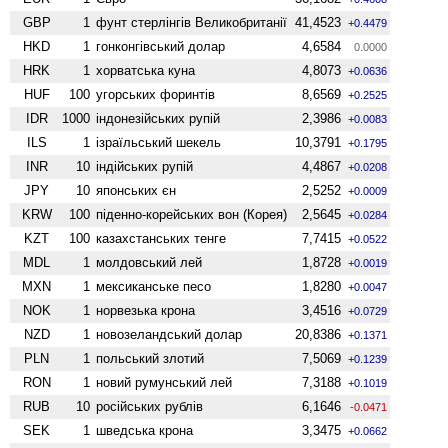
GBP
1
фунт стерлінгів Велико­британії
41,4523
+0.4479
HKD
1
гонконгівський долар
4,6584
0.0000
HRK
1
хорватська куна
4,8073
+0.0636
HUF
100
угорських форинтів
8,6569
+0.2525
IDR
1000
індонезійських рупій
2,3986
+0.0083
ILS
1
ізраїльський шекель
10,3791
+0.1795
INR
10
індійських рупій
4,4867
+0.0208
JPY
10
японських єн
2,5252
+0.0009
KRW
100
піденно-корейських вон (Корея)
2,5645
+0.0284
KZT
100
казахстанських тенге
7,7415
+0.0522
MDL
1
молдовський лей
1,8728
+0.0019
MXN
1
мексиканське песо
1,8280
+0.0047
NOK
1
норвезька крона
3,4516
+0.0729
NZD
1
ново­зеландський долар
20,8386
+0.1371
PLN
1
польський злотий
7,5069
+0.1239
RON
1
новий румунський лей
7,3188
+0.1019
RUB
10
російських рублів
6,1646
-0.0471
SEK
1
шведська крона
3,3475
+0.0662