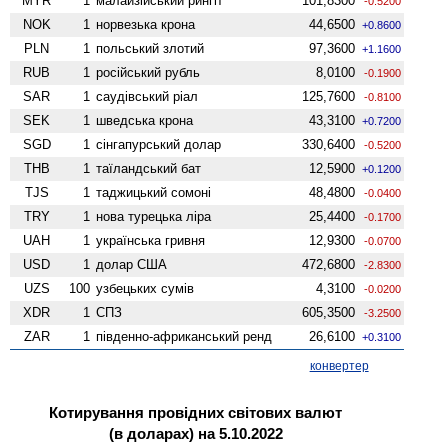
MYR
1
малайзійський рингіт
101,8300
-0.5200
NOK
1
норвезька крона
44,6500
+0.8600
PLN
1
польський злотий
97,3600
+1.1600
RUB
1
російський рубль
8,0100
-0.1900
SAR
1
саудівський ріал
125,7600
-0.8100
SEK
1
шведська крона
43,3100
+0.7200
SGD
1
сінгапурський долар
330,6400
-0.5200
THB
1
таїландський бат
12,5900
+0.1200
TJS
1
таджицький сомоні
48,4800
-0.0400
TRY
1
нова турецька ліра
25,4400
-0.1700
UAH
1
українська гривня
12,9300
-0.0700
USD
1
долар США
472,6800
-2.8300
UZS
100
узбецьких сумів
4,3100
-0.0200
XDR
1
СПЗ
605,3500
-3.2500
ZAR
1
південно-африканський ренд
26,6100
+0.3100
конвертер
Котирування провідних світових валют
(в доларах) на 5.10.2022