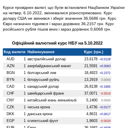
Курси провідних валют, що були встановлені Нацбанком України
на четвер, 6.10.2022, змінювалися різноспрямовано. Курс
долару США не змінився і зберіг значення 36,5686 грн. Курс
Євро незначно піднявся і зараз дорівнює 36,2157 грн. Курс
російського рубля пішов вниз і зараз дорівнює 0,6068 грн.
Офіційний валютний курс НБУ на 5.10.2022
Код валюти
Найменування
Курс (грн.)
AUD
1
австралійський долар
23,6178
+0.0128
AZN
1
азербайджанський манат
21,5591
+0.0063
BGN
1
болгарський лев
18,4923
+0.2372
BYN
1
білоруський рубль
13,2919
0.0000
CAD
1
канадський долар
26,8138
+0.1865
CHF
1
швейцарський франк
37,0071
-0.0019
CNY
1
китайський юань женьмiньбi
5,1400
0.0000
CZK
1
чеська крона
1,4736
+0.0177
DKK
1
данська крона
4,8631
+0.0617
EGP
1
єгипетський фунт
1,8603
-0.0020
EUR
1
Євро
36,1682
+0.4608