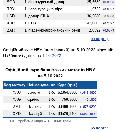
SGD
1
сінгапурський долар
25,5689
+0.0856
TRY
1
нова турецька ліра
1,9722
+0.0027
USD
1
долар США
36,5686
0.0000
XDR
1
СПЗ
47,0603
+0.2097
ZAR
1
південно-африканський ренд
2,0592
+0.0279
конвертер
Офіційний курс НБУ (щомісячний) на 5.10.2022 відсутній
Найближчі дані є на
1.10.2022
Офіційний курс банківських металів НБУ
на 5.10.2022
Код металу
Найменування
Курс (грн.)
XAU
Золото
1
62354,5800
Oz
+1443.3600
XAG
Срібло
1
759,3600
Oz
+49.1800
XPT
Платина
1
33489,1600
Oz
+1673.0200
XPD
Паладій
1
83526,3400
Oz
+3362.4800
Oz – тройська унція = 31.10348 грам
конвертер