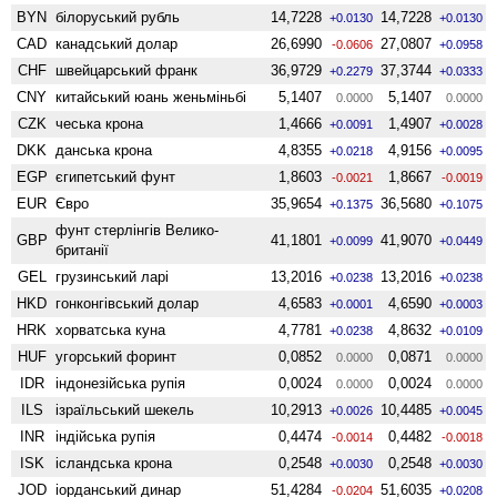
BYN
білоруський рубль
14,7228
14,7228
+0.0130
+0.0130
CAD
канадський долар
26,6990
27,0807
-0.0606
+0.0958
CHF
швейцарський франк
36,9729
37,3744
+0.2279
+0.0333
CNY
китайський юань женьмiньбi
5,1407
5,1407
0.0000
0.0000
CZK
чеська крона
1,4666
1,4907
+0.0091
+0.0028
DKK
данська крона
4,8355
4,9156
+0.0218
+0.0095
EGP
єгипетський фунт
1,8603
1,8667
-0.0021
-0.0019
EUR
Євро
35,9654
36,5680
+0.1375
+0.1075
фунт стерлінгів Велико­
GBP
41,1801
41,9070
+0.0099
+0.0449
британії
GEL
грузинський ларі
13,2016
13,2016
+0.0238
+0.0238
HKD
гонконгівський долар
4,6583
4,6590
+0.0001
+0.0003
HRK
хорватська куна
4,7781
4,8632
+0.0238
+0.0109
HUF
угорський форинт
0,0852
0,0871
0.0000
0.0000
IDR
індонезійська рупія
0,0024
0,0024
0.0000
0.0000
ILS
ізраїльський шекель
10,2913
10,4485
+0.0026
+0.0045
INR
індійська рупія
0,4474
0,4482
-0.0014
-0.0018
ISK
ісландська крона
0,2548
0,2548
+0.0030
+0.0030
JOD
іорданський динар
51,4284
51,6035
-0.0204
+0.0208