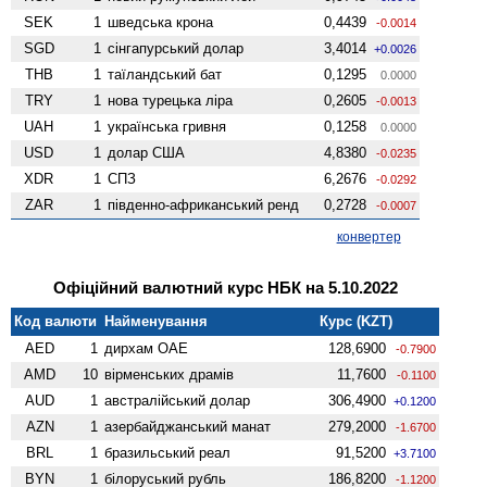
SEK
1
шведська крона
0,4439
-0.0014
SGD
1
сінгапурський долар
3,4014
+0.0026
THB
1
таїландський бат
0,1295
0.0000
TRY
1
нова турецька ліра
0,2605
-0.0013
UAH
1
українська гривня
0,1258
0.0000
USD
1
долар США
4,8380
-0.0235
XDR
1
СПЗ
6,2676
-0.0292
ZAR
1
південно-африканський ренд
0,2728
-0.0007
конвертер
Офіційний валютний курс НБК на 5.10.2022
Код валюти
Найменування
Курс (KZT)
AED
1
дирхам ОАЕ
128,6900
-0.7900
AMD
10
вiрменських драмів
11,7600
-0.1100
AUD
1
австралійський долар
306,4900
+0.1200
AZN
1
азербайджанський манат
279,2000
-1.6700
BRL
1
бразильський реал
91,5200
+3.7100
BYN
1
білоруський рубль
186,8200
-1.1200