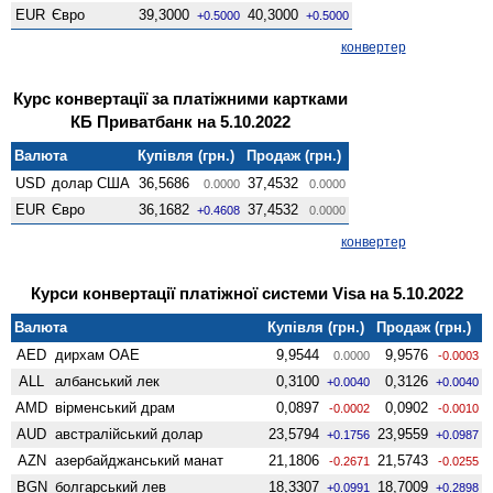
EUR
Євро
39,3000
40,3000
+0.5000
+0.5000
конвертер
Курс конвертації за платіжними картками
КБ Приватбанк на 5.10.2022
Валюта
Купівля (грн.)
Продаж (грн.)
USD
долар США
36,5686
37,4532
0.0000
0.0000
EUR
Євро
36,1682
37,4532
+0.4608
0.0000
конвертер
Курси конвертації платіжної системи Visa на 5.10.2022
Валюта
Купівля (грн.)
Продаж (грн.)
AED
дирхам ОАЕ
9,9544
9,9576
0.0000
-0.0003
ALL
албанський лек
0,3100
0,3126
+0.0040
+0.0040
AMD
вiрменський драм
0,0897
0,0902
-0.0002
-0.0010
AUD
австралійський долар
23,5794
23,9559
+0.1756
+0.0987
AZN
азербайджанський манат
21,1806
21,5743
-0.2671
-0.0255
BGN
болгарський лев
18,3307
18,7009
+0.0991
+0.2898