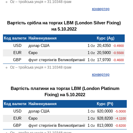
Oz – тройська унція = 31.10348 грам
конвертер
Вартість срібла на торгах LBM (London Silver Fixing)
на 5.10.2022
Код валюти
Найменування
Курс (Ag)
USD
долар США
1
20,4350
Oz
-0.4900
EUR
Євро
1
20,5900
Oz
-0.5500
GBP
фунт стерлінгів Велико­британії
1
17,9700
Oz
-0.4600
Oz – тройська унція = 31.10348 грам
конвертер
Вартість платини на торгах LBM (London Platinum
Fixing) на 5.10.2022
Код валюти
Найменування
Курс (Pt)
USD
долар США
1
920,0000
Oz
-5.0000
EUR
Євро
1
928,8200
Oz
-4.1100
GBP
фунт стерлінгів Велико­британії
1
813,0800
Oz
-0.8200
Oz – тройська унція = 31.10348 грам