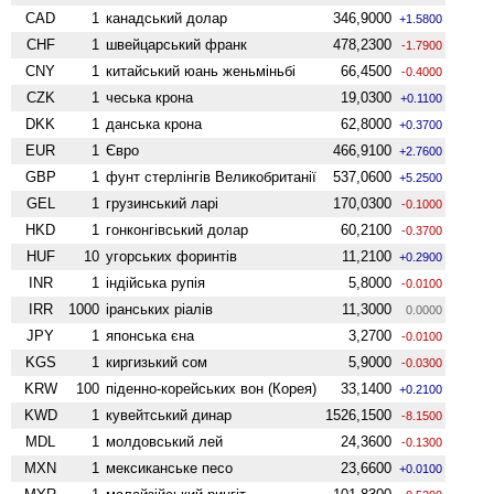
CAD
1
канадський долар
346,9000
+1.5800
CHF
1
швейцарський франк
478,2300
-1.7900
CNY
1
китайський юань женьмiньбi
66,4500
-0.4000
CZK
1
чеська крона
19,0300
+0.1100
DKK
1
данська крона
62,8000
+0.3700
EUR
1
Євро
466,9100
+2.7600
GBP
1
фунт стерлінгів Велико­британії
537,0600
+5.2500
GEL
1
грузинський ларі
170,0300
-0.1000
HKD
1
гонконгівський долар
60,2100
-0.3700
HUF
10
угорських форинтів
11,2100
+0.2900
INR
1
індійська рупія
5,8000
-0.0100
IRR
1000
іранських ріалів
11,3000
0.0000
JPY
1
японська єна
3,2700
-0.0100
KGS
1
киргизький сом
5,9000
-0.0300
KRW
100
піденно-корейських вон (Корея)
33,1400
+0.2100
KWD
1
кувейтський динар
1526,1500
-8.1500
MDL
1
молдовський лей
24,3600
-0.1300
MXN
1
мексиканське песо
23,6600
+0.0100