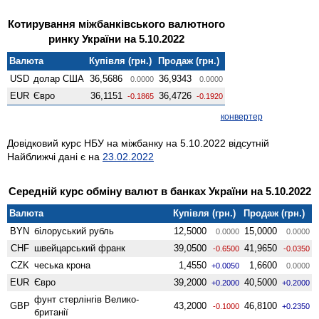
Котирування міжбанківського валютного
ринку України на 5.10.2022
Валюта
Купівля (грн.)
Продаж (грн.)
USD
долар США
36,5686
36,9343
0.0000
0.0000
EUR
Євро
36,1151
36,4726
-0.1865
-0.1920
конвертер
Довідковий курс НБУ на міжбанку на 5.10.2022 відсутній
Найближчі дані є на
23.02.2022
Середній курс обміну валют в банках України на 5.10.2022
Валюта
Купівля (грн.)
Продаж (грн.)
BYN
білоруський рубль
12,5000
15,0000
0.0000
0.0000
CHF
швейцарський франк
39,0500
41,9650
-0.6500
-0.0350
CZK
чеська крона
1,4550
1,6600
+0.0050
0.0000
EUR
Євро
39,2000
40,5000
+0.2000
+0.2000
фунт стерлінгів Велико­
GBP
43,2000
46,8100
-0.1000
+0.2350
британії