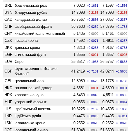
BRL
бразильський реал
7,0020
7,1597
+0.1661
+0.1536
BYN
білоруський рубль
14,7098
14,7098
-0.2155
-0.2155
CAD
канадський долар
26,7567
27,0857
+0.2866
+0.2367
CHF
швейцарський франк
36,7633
37,3795
+0.0259
+0.1788
CNY
китайський юань женьмiньбi
5,1435
5,1461
0.0000
0.0000
CZK
чеська крона
1,4592
1,4911
+0.0071
+0.0237
DKK
данська крона
4,8213
4,9167
+0.0258
+0.0753
EGP
єгипетський фунт
1,8555
1,8657
-0.0021
-0.0025
EUR
Євро
35,8517
36,5757
+0.1938
+0.5668
фунт стерлінгів Велико­
GBP
41,2419
42,0244
+0.7131
+0.5668
британії
GEL
грузинський ларі
12,8989
13,1778
+0.0679
+0.0708
HKD
гонконгівський долар
4,6581
4,6590
-0.0001
+0.0001
HRK
хорватська куна
4,8460
4,8511
+0.0845
+0.0855
HUF
угорський форинт
0,0856
0,0873
+0.0018
+0.0014
ILS
ізраїльський шекель
10,3225
10,4505
+0.2162
+0.1058
INR
індійська рупія
0,4476
0,4495
+0.0013
+0.0011
ISK
ісландська крона
0,2552
0,2552
+0.0020
+0.0020
JOD
іорданський динар
51,5048
51,6503
0.0000
0.0000