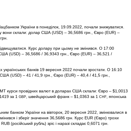
Нацбанком України в понеділок, 19.09.2022, почали знижуватися.
у вони склали: долар США (USD) – 36,5686 грн., Євро (EUR) –
грн.
ідвищуватися. Курс долару при цьому не змінився. О 17:00
ША (USD) – 36,5686 / 36,9343 грн., Євро (EUR) – 36,521 /
х українських банків 19 вересня 2022 почали зростати. О 16:10
США (USD) – 41 / 41,9 грн., Євро (EUR) – 40,4 / 41,5 грн.,
GMT курси провідних валют в доларах США склали: Євро – $1,0013
,1419 за 1
, швейцарський франк – $1,0363 за 1
, японська
GBP
CHF
ьним банком України на вівторок, 20 вересня 2022, змінювалися в
мінився і зберіг значення 36,5686 грн. Курс EUR (Євро) трохи
RUB (російський рубль) зріс і наразі складає 0,6071 грн.