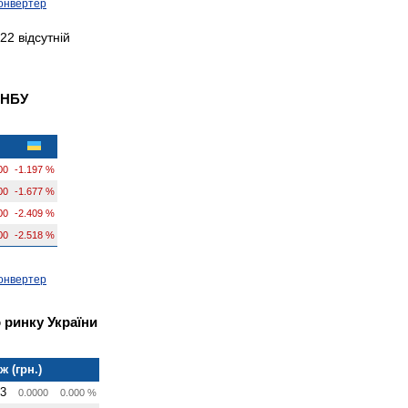
онвертер
22 відсутній
 НБУ
00
-1.197 %
00
-1.677 %
00
-2.409 %
00
-2.518 %
онвертер
 ринку України
 (грн.)
43
0.0000
0.000 %