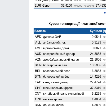
EUR
Євро
36,4100
37,453
0.0000
0.000 %
к
Курси конвертації платіжної сист
Валюта
Купівля (г
AED
дирхам ОАЕ
9,9544
0.
ALL
албанський лек
0,3123
0.
AMD
вiрменський драм
0,0871
0.
AUD
австралійський долар
24,3838
0.
AZN
азербайджанський манат
21,1806
0.
BGN
болгарський лев
18,5906
0.
BRL
бразильський реал
6,8853
0.
BYN
білоруський рубль
14,4226
0.
CAD
канадський долар
27,4724
0.
CHF
швейцарський франк
37,8319
0.
CNY
китайський юань женьмiньбi
5,2238
0.
CZK
чеська крона
1,4834
0.
DKK
данська крона
4,8899
0.