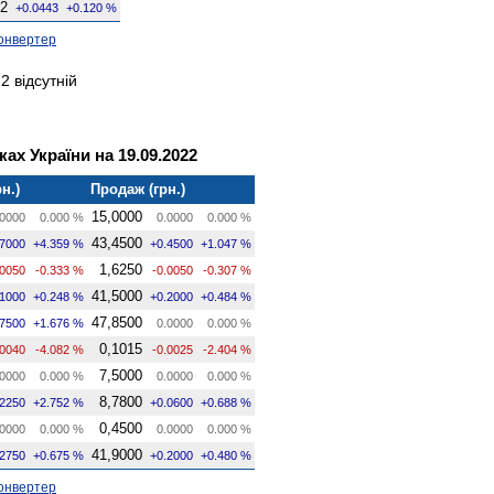
62
+0.0443
+0.120 %
онвертер
2 відсутній
ах України на 19.09.2022
н.)
Продаж (грн.)
15,0000
0000
0.000 %
0.0000
0.000 %
43,4500
.7000
+4.359 %
+0.4500
+1.047 %
1,6250
.0050
-0.333 %
-0.0050
-0.307 %
41,5000
.1000
+0.248 %
+0.2000
+0.484 %
47,8500
.7500
+1.676 %
0.0000
0.000 %
0,1015
.0040
-4.082 %
-0.0025
-2.404 %
7,5000
0000
0.000 %
0.0000
0.000 %
8,7800
.2250
+2.752 %
+0.0600
+0.688 %
0,4500
0000
0.000 %
0.0000
0.000 %
41,9000
.2750
+0.675 %
+0.2000
+0.480 %
онвертер