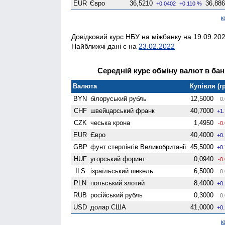
EUR
Євро
36,5210
36,88
+0.0402
+0.110 %
к
Довідковий курс НБУ на міжбанку на 19.09.202
Найближчі дані є на
23.02.2022
Середній курс обміну валют в банк
Валюта
Купівля (гр
BYN
білоруський рубль
12,5000
0.
CHF
швейцарський франк
40,7000
+1
CZK
чеська крона
1,4950
-0
EUR
Євро
40,4000
+0
GBP
фунт стерлінгів Велико­британії
45,5000
+0
HUF
угорський форинт
0,0940
-0
ILS
ізраїльський шекель
6,5000
0.
PLN
польський злотий
8,4000
+0
RUB
російський рубль
0,3000
0.
USD
долар США
41,0000
+0
к