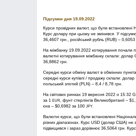
Підсумки дня 19.09.2022
Курси провідних валют, що були встановлені 
Курс долару при цьому не змінився. У підсумк
36,4607 грн., російський рубль (RUB) – 0,6053 
На міжбанку 19.09.2022 котирування почали п
валютні котирування міжбанку склали: долар С
36,8862 грн.
Середні курси обміну валют в обмінних пункта
середні курси купівлі / продажу склали: долар 
польський злотий (PLN) – 8,4 / 8,78 грн.
На світових ринках 19 вересня 2022 о 15:32 
за 1
, фунт стерлінгів Велико­британії – $1
EUR
єна – $0,6982 за 100
.
JPY
Валютні курси, що були встановлені Націонал
різних діапазонах. Курс USD (долар США) не з
підвищився і зараз дорівнює 36,5064 грн. Курс 