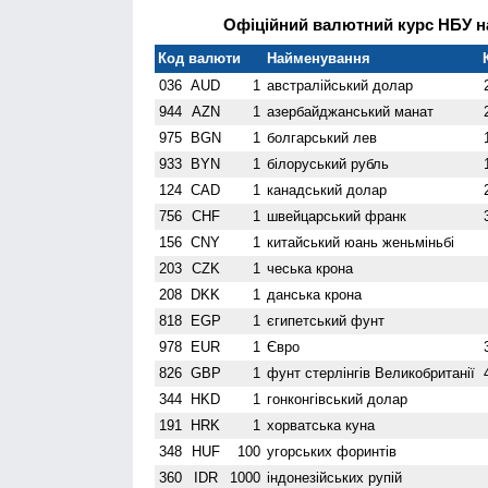
Офіційний валютний курс НБУ на
Код валюти
Найменування
036
AUD
1
австралійський долар
944
AZN
1
азербайджанський манат
975
BGN
1
болгарський лев
933
BYN
1
білоруський рубль
124
CAD
1
канадський долар
756
CHF
1
швейцарський франк
156
CNY
1
китайський юань женьмiньбi
203
CZK
1
чеська крона
208
DKK
1
данська крона
818
EGP
1
єгипетський фунт
978
EUR
1
Євро
826
GBP
1
фунт стерлінгів Велико­британії
344
HKD
1
гонконгівський долар
191
HRK
1
хорватська куна
348
HUF
100
угорських форинтів
360
IDR
1000
індонезійських рупій