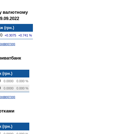
му валютному
9.09.2022
ж (грн.)
70
+0.3075
+0.741 %
онвертер
риватбанк
 (грн.)
0
0.0000
0.000 %
0
0.0000
0.000 %
онвертер
артками
 (грн.)
4
0.0000
0.000 %