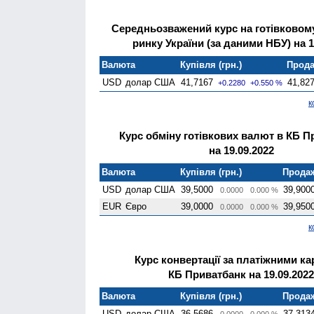
Середньозважений курс на готівково
ринку України (за даними НБУ) на 1
Валюта
Купівля (грн.)
Прода
USD
долар США
41,7167
41,82
+0.2280
+0.550 %
к
Курс обміну готівкових валют в КБ П
на 19.09.2022
Валюта
Купівля (грн.)
Продаж
USD
долар США
39,5000
39,900
0.0000
0.000 %
EUR
Євро
39,0000
39,950
0.0000
0.000 %
к
Курс конвертації за платіжними к
КБ Приватбанк на 19.09.2022
Валюта
Купівля (грн.)
Продаж
USD
долар США
36,5686
37,313
0.0000
0.000 %