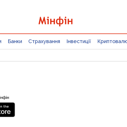
и
Банки
Страхування
Інвестиції
Криптовал
інфін