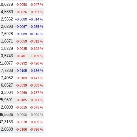
10,6279
-0.0050
-0.047 %
4,5860
-0.0026
-0.057 %
2,5562
+0.0080
+0.314 %
2,6298
+0.0067
+0.255 %
7,6928
+0.0089
+0.116 %
1,8871
-0.0059
-0.312 %
1,8229
-0.0035
-0.192 %
3,5743
-0.0401
-1.109 %
21,8077
-0.0932
-0.426 %
7,7288
+0.0105
+0.136 %
7,4052
-0.0109
-0.147 %
6,0527
-0.0539
-0.883 %
3,3904
-0.0269
-0.787 %
25,9591
-0.0185
-0.071 %
2,0008
-0.0015
-0.075 %
36,5686
0.0000
0.000 %
47,3153
-0.0518
-0.109 %
2,0688
-0.0166
-0.796 %