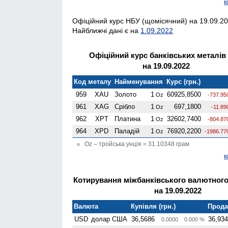
к
Офіційний курс НБУ (щомісячний) на 19.09.20
Найближчі дані є на
1.09.2022
Офіційний курс банківських металів
на 19.09.2022
Код металу
Найменування
Курс (грн.)
959
XAU
Золото
1
60925,8500
Oz
-737.95
961
XAG
Срібло
1
697,1800
Oz
-11.89
962
XPT
Платина
1
32602,7400
Oz
-804.87
964
XPD
Паладій
1
76920,2200
Oz
-1986.77
Oz – тройська унція = 31.10348 грам
к
Котирування міжбанківського валютного
на 19.09.2022
Валюта
Купівля (грн.)
Продаж
USD
долар США
36,5686
36,93
0.0000
0.000 %