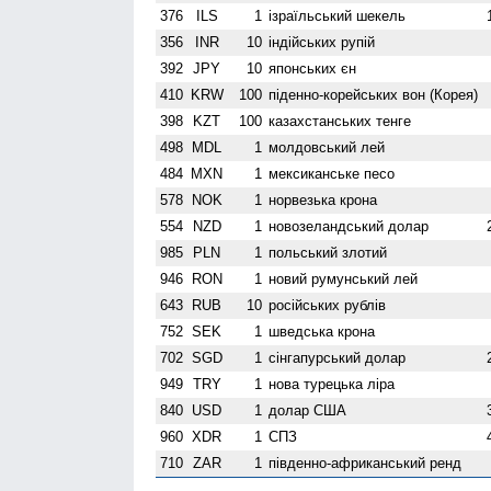
376
ILS
1
ізраїльський шекель
356
INR
10
індійських рупій
392
JPY
10
японських єн
410
KRW
100
піденно-корейських вон (Корея)
398
KZT
100
казахстанських тенге
498
MDL
1
молдовський лей
484
MXN
1
мексиканське песо
578
NOK
1
норвезька крона
554
NZD
1
ново­зеландський долар
985
PLN
1
польський злотий
946
RON
1
новий румунський лей
643
RUB
10
російських рублів
752
SEK
1
шведська крона
702
SGD
1
сінгапурський долар
949
TRY
1
нова турецька ліра
840
USD
1
долар США
960
XDR
1
СПЗ
710
ZAR
1
південно-африканський ренд