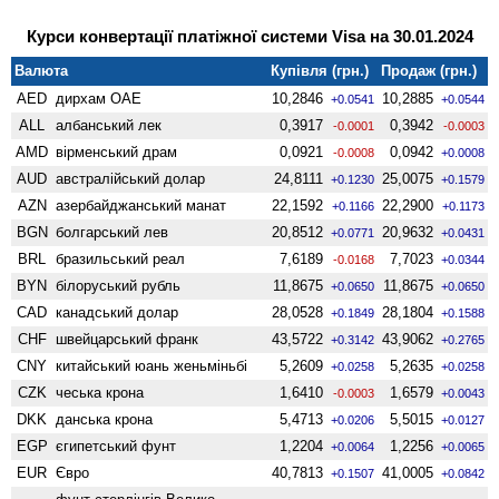
Курси конвертації платіжної системи Visa на 30.01.2024
Валюта
Купівля (грн.)
Продаж (грн.)
AED
дирхам ОАЕ
10,2846
10,2885
+0.0541
+0.0544
ALL
албанський лек
0,3917
0,3942
-0.0001
-0.0003
AMD
вiрменський драм
0,0921
0,0942
-0.0008
+0.0008
AUD
австралійський долар
24,8111
25,0075
+0.1230
+0.1579
AZN
азербайджанський манат
22,1592
22,2900
+0.1166
+0.1173
BGN
болгарський лев
20,8512
20,9632
+0.0771
+0.0431
BRL
бразильський реал
7,6189
7,7023
-0.0168
+0.0344
BYN
білоруський рубль
11,8675
11,8675
+0.0650
+0.0650
CAD
канадський долар
28,0528
28,1804
+0.1849
+0.1588
CHF
швейцарський франк
43,5722
43,9062
+0.3142
+0.2765
CNY
китайський юань женьмiньбi
5,2609
5,2635
+0.0258
+0.0258
CZK
чеська крона
1,6410
1,6579
-0.0003
+0.0043
DKK
данська крона
5,4713
5,5015
+0.0206
+0.0127
EGP
єгипетський фунт
1,2204
1,2256
+0.0064
+0.0065
EUR
Євро
40,7813
41,0005
+0.1507
+0.0842