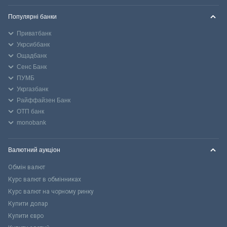
Популярні банки
Приватбанк
Укрсиббанк
Ощадбанк
Сенс Банк
ПУМБ
Укргазбанк
Райффайзен Банк
ОТП банк
monobank
Валютний аукціон
Обмін валют
Курс валют в обмінниках
Курс валют на чорному ринку
Купити долар
Купити євро