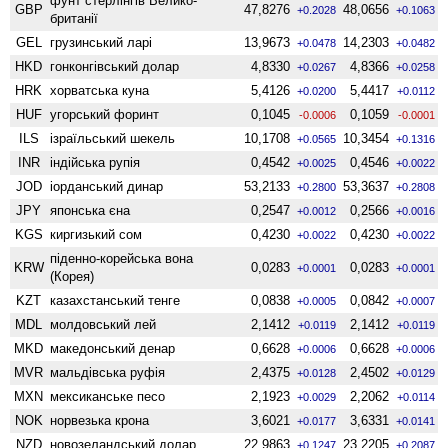
фунт стерлінгів Велико­
GBP
47,8276
48,0656
+0.2028
+0.1063
британії
GEL
грузинський ларі
13,9673
14,2303
+0.0478
+0.0482
HKD
гонконгівський долар
4,8330
4,8366
+0.0267
+0.0258
HRK
хорватська куна
5,4126
5,4417
+0.0200
+0.0112
HUF
угорський форинт
0,1045
0,1059
-0.0006
-0.0001
ILS
ізраїльський шекель
10,1708
10,3454
+0.0565
+0.1316
INR
індійська рупія
0,4542
0,4546
+0.0025
+0.0022
JOD
іорданський динар
53,2133
53,3637
+0.2800
+0.2808
JPY
японська єна
0,2547
0,2566
+0.0012
+0.0016
KGS
киргизький сом
0,4230
0,4230
+0.0022
+0.0022
піденно-корейська вона
KRW
0,0283
0,0283
+0.0001
+0.0001
(Корея)
KZT
казахстанський тенге
0,0838
0,0842
+0.0005
+0.0007
MDL
молдовський лей
2,1412
2,1412
+0.0119
+0.0119
MKD
македонський денар
0,6628
0,6628
+0.0006
+0.0006
MVR
мальдівська руфія
2,4375
2,4502
+0.0128
+0.0129
MXN
мексиканське песо
2,1923
2,2062
+0.0029
+0.0114
NOK
норвезька крона
3,6021
3,6331
+0.0177
+0.0141
NZD
ново­зеландський долар
22,9863
23,2205
+0.1247
+0.2087