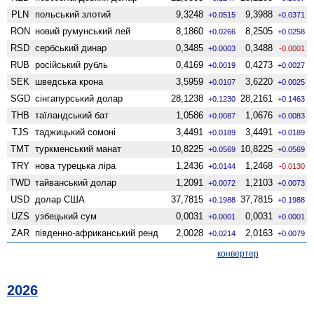
PLN
польський злотий
9,3248
9,3988
+0.0515
+0.0371
RON
новий румунський лей
8,1860
8,2505
+0.0266
+0.0258
RSD
сербський динар
0,3485
0,3488
+0.0003
-0.0001
RUB
російський рубль
0,4169
0,4273
+0.0019
+0.0027
SEK
шведська крона
3,5959
3,6220
+0.0107
+0.0025
SGD
сінгапурський долар
28,1238
28,2161
+0.1230
+0.1463
THB
таїландський бат
1,0586
1,0676
+0.0087
+0.0083
TJS
таджицький сомоні
3,4491
3,4491
+0.0189
+0.0189
TMT
туркменський манат
10,8225
10,8225
+0.0569
+0.0569
TRY
нова турецька ліра
1,2436
1,2468
+0.0144
-0.0130
TWD
тайванський долар
1,2091
1,2103
+0.0072
+0.0073
USD
долар США
37,7815
37,7815
+0.1988
+0.1988
UZS
узбецький сум
0,0031
0,0031
+0.0001
+0.0001
ZAR
південно-африканський ренд
2,0028
2,0163
+0.0214
+0.0079
конвертер
2026