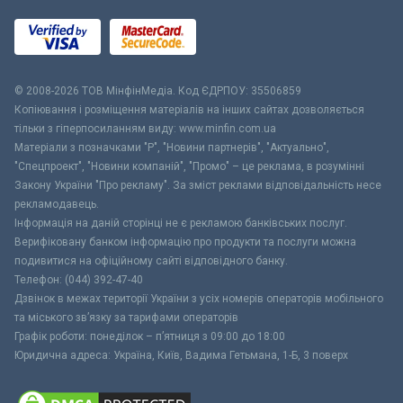
© 2008-2026 ТОВ МiнфiнМедiа. Код ЄДРПОУ: 35506859
Копіювання і розміщення матеріалів на інших сайтах дозволяється
тільки з гіперпосиланням виду: www.minfin.com.ua
Матеріали з позначками "Р", "Новини партнерів", "Актуально",
"Спецпроект", "Новини компаній", "Промо" – це реклама, в розумінні
Закону України "Про рекламу". За зміст реклами відповідальність несе
рекламодавець.
Інформація на даній сторінці не є рекламою банківських послуг.
Верифіковану банком інформацію про продукти та послуги можна
подивитися на офіційному сайті відповідного банку.
Телефон: (044) 392-47-40
Дзвінок в межах території України з усіх номерів операторів мобільного
та міського зв’язку за тарифами операторів
Графік роботи: понеділок – п’ятниця з 09:00 до 18:00
Юридична адреса: Україна, Київ, Вадима Гетьмана, 1-Б, 3 поверх