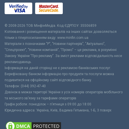
© 2008-2026 ТОВ МiнфiнМедiа. Код ЄДРПОУ: 35506859
Копіювання і розміщення матеріалів на інших сайтах дозволяється
тільки з гіперпосиланням виду: www.minfin.com.ua
Матеріали з позначками "Р", "Новини партнерів", "Актуально",
"Спецпроект", "Новини компаній", "Промо" – це реклама, в розумінні
Закону України "Про рекламу". За зміст реклами відповідальність несе
рекламодавець.
Інформація на даній сторінці не є рекламою банківських послуг.
Верифіковану банком інформацію про продукти та послуги можна
подивитися на офіційному сайті відповідного банку.
Телефон: (044) 392-47-40
Дзвінок в межах території України з усіх номерів операторів мобільного
та міського зв’язку за тарифами операторів
Графік роботи: понеділок – п’ятниця з 09:00 до 18:00
Юридична адреса: Україна, Київ, Вадима Гетьмана, 1-Б, 3 поверх