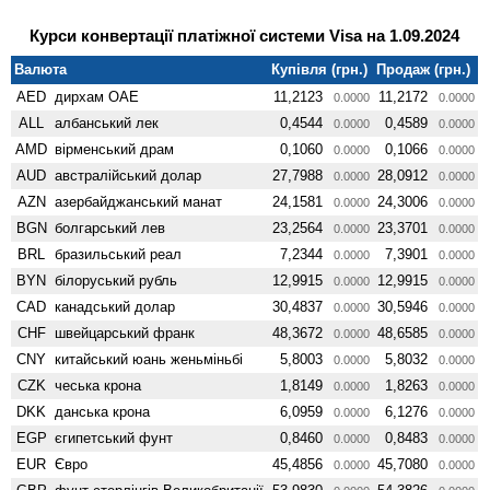
Курси конвертації платіжної системи Visa на 1.09.2024
Валюта
Купівля (грн.)
Продаж (грн.)
AED
дирхам ОАЕ
11,2123
11,2172
0.0000
0.0000
ALL
албанський лек
0,4544
0,4589
0.0000
0.0000
AMD
вiрменський драм
0,1060
0,1066
0.0000
0.0000
AUD
австралійський долар
27,7988
28,0912
0.0000
0.0000
AZN
азербайджанський манат
24,1581
24,3006
0.0000
0.0000
BGN
болгарський лев
23,2564
23,3701
0.0000
0.0000
BRL
бразильський реал
7,2344
7,3901
0.0000
0.0000
BYN
білоруський рубль
12,9915
12,9915
0.0000
0.0000
CAD
канадський долар
30,4837
30,5946
0.0000
0.0000
CHF
швейцарський франк
48,3672
48,6585
0.0000
0.0000
CNY
китайський юань женьмiньбi
5,8003
5,8032
0.0000
0.0000
CZK
чеська крона
1,8149
1,8263
0.0000
0.0000
DKK
данська крона
6,0959
6,1276
0.0000
0.0000
EGP
єгипетський фунт
0,8460
0,8483
0.0000
0.0000
EUR
Євро
45,4856
45,7080
0.0000
0.0000