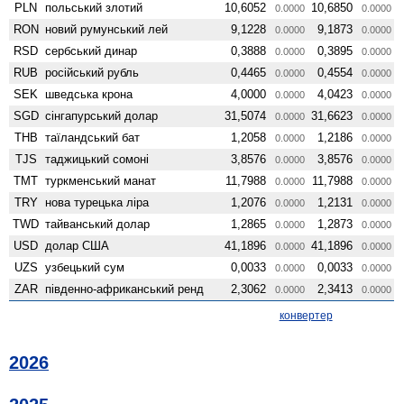
PLN
польський злотий
10,6052
10,6850
0.0000
0.0000
RON
новий румунський лей
9,1228
9,1873
0.0000
0.0000
RSD
сербський динар
0,3888
0,3895
0.0000
0.0000
RUB
російський рубль
0,4465
0,4554
0.0000
0.0000
SEK
шведська крона
4,0000
4,0423
0.0000
0.0000
SGD
сінгапурський долар
31,5074
31,6623
0.0000
0.0000
THB
таїландський бат
1,2058
1,2186
0.0000
0.0000
TJS
таджицький сомоні
3,8576
3,8576
0.0000
0.0000
TMT
туркменський манат
11,7988
11,7988
0.0000
0.0000
TRY
нова турецька ліра
1,2076
1,2131
0.0000
0.0000
TWD
тайванський долар
1,2865
1,2873
0.0000
0.0000
USD
долар США
41,1896
41,1896
0.0000
0.0000
UZS
узбецький сум
0,0033
0,0033
0.0000
0.0000
ZAR
південно-африканський ренд
2,3062
2,3413
0.0000
0.0000
конвертер
2026