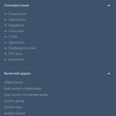
Популярні банки
Приватбанк
Укрсиббанк
Ощадбанк
Сенс Банк
ПУМБ
Укргазбанк
Райффайзен Банк
ОТП банк
monobank
Валютний аукціон
Обмін валют
Курс валют в обмінниках
Курс валют на чорному ринку
Купити долар
Купити євро
Купити злотий