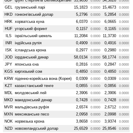
GBP
фунт стерлінгів Велико­британії
53,9830
54,3826
0.0000
0.0000
GEL
грузинський ларі
15,1823
15,4673
0.0000
0.0000
HKD
гонконгівський долар
5,2796
5,2854
0.0000
0.0000
HRK
хорватська куна
6,0370
6,0665
0.0000
0.0000
HUF
угорський форинт
0,1157
0,1165
0.0000
0.0000
ILS
ізраїльський шекель
11,2084
11,3730
0.0000
0.0000
INR
індійська рупія
0,4909
0,4916
0.0000
0.0000
ISK
ісландська крона
0,2977
0,2980
0.0000
0.0000
JOD
іорданський динар
58,0134
58,1774
0.0000
0.0000
JPY
японська єна
0,2816
0,2847
0.0000
0.0000
KGS
киргизький сом
0,4850
0,4850
0.0000
0.0000
KRW
піденно-корейська вона (Корея)
0,0309
0,0309
0.0000
0.0000
KZT
казахстанський тенге
0,0855
0,0856
0.0000
0.0000
MDL
молдовський лей
2,3906
2,3906
0.0000
0.0000
MKD
македонський денар
0,7428
0,7428
0.0000
0.0000
MVR
мальдівська руфія
2,6574
2,6712
0.0000
0.0000
MXN
мексиканське песо
2,0958
2,0998
0.0000
0.0000
NOK
норвезька крона
3,8658
3,9374
0.0000
0.0000
NZD
ново­зеландський долар
25,6529
25,8546
0.0000
0.0000