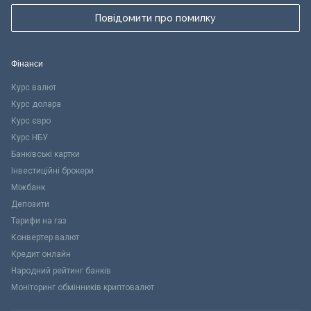
Повідомити про помилку
Фінанси
Курс валют
Курс долара
Курс євро
Курс НБУ
Банківські картки
Інвестиційні брокери
Міжбанк
Депозити
Тарифи на газ
Конвертер валют
Кредит онлайн
Народний рейтинг банків
Моніторинг обмінників криптовалют