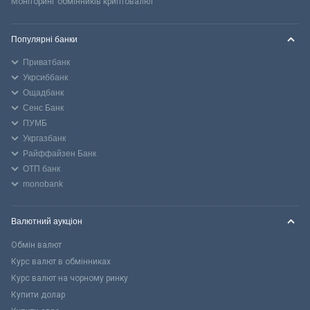
Моніторинг обмінників криптовалют
Популярні банки
Приватбанк
Укрсиббанк
Ощадбанк
Сенс Банк
ПУМБ
Укргазбанк
Райффайзен Банк
ОТП банк
monobank
Валютний аукціон
Обмін валют
Курс валют в обмінниках
Курс валют на чорному ринку
Купити долар