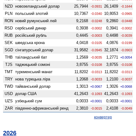
NZD
ново­зеландський долар
25,7944
26,1409
-0.0931
-0.1644
PLN
польський злотий
10,7367
10,8053
-0.0340
-0.0965
RON
новий румунський лей
9,2168
9,2860
-0.0248
-0.0448
RSD
сербський динар
0,3938
0,3941
-0.0002
-0.0002
RUB
російський рубль
0,4445
0,4498
-0.0003
-0.0039
SEK
шведська крона
4,0418
4,0876
-0.0105
-0.0199
SGD
сінгапурський долар
31,9582
32,1874
-0.0945
-0.0903
THB
таїландський бат
1,2569
1,2771
-0.0035
+0.0054
TJS
таджицький сомоні
3,8755
3,8755
-0.0108
-0.0108
TMT
туркменський манат
11,8202
11,8202
-0.0313
-0.0313
TRY
нова турецька ліра
1,2068
1,2100
-0.0033
-0.0037
TWD
тайванський долар
1,3013
1,3026
+0.0067
+0.0068
USD
долар США
41,2643
41,2643
-0.1093
-0.1093
UZS
узбецький сум
0,0033
0,0033
+0.0001
+0.0001
ZAR
південно-африканський ренд
2,3810
2,4108
-0.0015
-0.0049
конвертер
2026