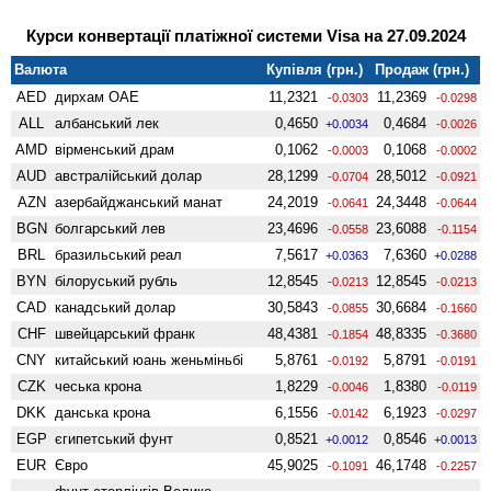
Курси конвертації платіжної системи Visa на 27.09.2024
Валюта
Купівля (грн.)
Продаж (грн.)
AED
дирхам ОАЕ
11,2321
11,2369
-0.0303
-0.0298
ALL
албанський лек
0,4650
0,4684
+0.0034
-0.0026
AMD
вiрменський драм
0,1062
0,1068
-0.0003
-0.0002
AUD
австралійський долар
28,1299
28,5012
-0.0704
-0.0921
AZN
азербайджанський манат
24,2019
24,3448
-0.0641
-0.0644
BGN
болгарський лев
23,4696
23,6088
-0.0558
-0.1154
BRL
бразильський реал
7,5617
7,6360
+0.0363
+0.0288
BYN
білоруський рубль
12,8545
12,8545
-0.0213
-0.0213
CAD
канадський долар
30,5843
30,6684
-0.0855
-0.1660
CHF
швейцарський франк
48,4381
48,8335
-0.1854
-0.3680
CNY
китайський юань женьмiньбi
5,8761
5,8791
-0.0192
-0.0191
CZK
чеська крона
1,8229
1,8380
-0.0046
-0.0119
DKK
данська крона
6,1556
6,1923
-0.0142
-0.0297
EGP
єгипетський фунт
0,8521
0,8546
+0.0012
+0.0013
EUR
Євро
45,9025
46,1748
-0.1091
-0.2257