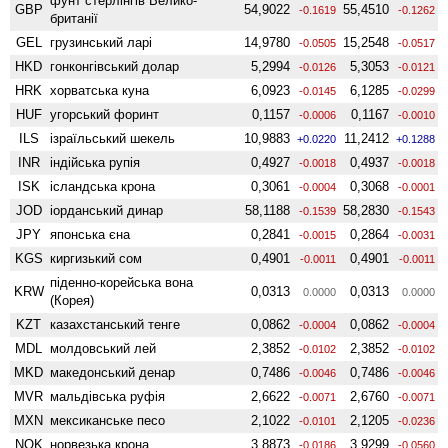
фунт стерлінгів Велико­
GBP
54,9022
55,4510
-0.1619
-0.1262
британії
GEL
грузинський ларі
14,9780
15,2548
-0.0505
-0.0517
HKD
гонконгівський долар
5,2994
5,3053
-0.0126
-0.0121
HRK
хорватська куна
6,0923
6,1285
-0.0145
-0.0299
HUF
угорський форинт
0,1157
0,1167
-0.0006
-0.0010
ILS
ізраїльський шекель
10,9883
11,2412
+0.0220
+0.1288
INR
індійська рупія
0,4927
0,4937
-0.0018
-0.0018
ISK
ісландська крона
0,3061
0,3068
-0.0004
-0.0001
JOD
іорданський динар
58,1188
58,2830
-0.1539
-0.1543
JPY
японська єна
0,2841
0,2864
-0.0015
-0.0031
KGS
киргизький сом
0,4901
0,4901
-0.0011
-0.0011
піденно-корейська вона
KRW
0,0313
0,0313
0.0000
0.0000
(Корея)
KZT
казахстанський тенге
0,0862
0,0862
-0.0004
-0.0004
MDL
молдовський лей
2,3852
2,3852
-0.0102
-0.0102
MKD
македонський денар
0,7486
0,7486
-0.0046
-0.0046
MVR
мальдівська руфія
2,6622
2,6760
-0.0071
-0.0071
MXN
мексиканське песо
2,1022
2,1205
-0.0101
-0.0236
NOK
норвезька крона
3,8873
3,9299
-0.0186
-0.0560