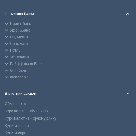
Популярні банки
Приватбанк
Укрсиббанк
Ощадбанк
Сенс Банк
ПУМБ
Укргазбанк
Райффайзен Банк
ОТП банк
monobank
Валютний аукціон
Обмін валют
Курс валют в обмінниках
Курс валют на чорному ринку
Купити долар
Купити євро