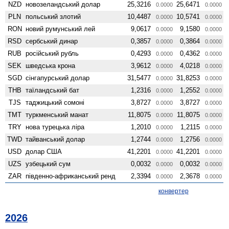
NZD
ново­зеландський долар
25,3216
25,6471
0.0000
0.0000
PLN
польський злотий
10,4487
10,5741
0.0000
0.0000
RON
новий румунський лей
9,0617
9,1580
0.0000
0.0000
RSD
сербський динар
0,3857
0,3864
0.0000
0.0000
RUB
російський рубль
0,4293
0,4362
0.0000
0.0000
SEK
шведська крона
3,9612
4,0218
0.0000
0.0000
SGD
сінгапурський долар
31,5477
31,8253
0.0000
0.0000
THB
таїландський бат
1,2316
1,2552
0.0000
0.0000
TJS
таджицький сомоні
3,8727
3,8727
0.0000
0.0000
TMT
туркменський манат
11,8075
11,8075
0.0000
0.0000
TRY
нова турецька ліра
1,2010
1,2115
0.0000
0.0000
TWD
тайванський долар
1,2744
1,2756
0.0000
0.0000
USD
долар США
41,2201
41,2201
0.0000
0.0000
UZS
узбецький сум
0,0032
0,0032
0.0000
0.0000
ZAR
південно-африканський ренд
2,3394
2,3678
0.0000
0.0000
конвертер
2026