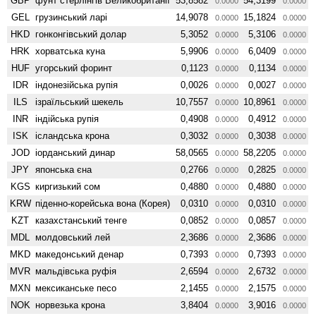
GBP
фунт стерлінгів Велико­британії
53,8582
54,3199
0.0000
0.0000
GEL
грузинський ларі
14,9078
15,1824
0.0000
0.0000
HKD
гонконгівський долар
5,3052
5,3106
0.0000
0.0000
HRK
хорватська куна
5,9906
6,0409
0.0000
0.0000
HUF
угорський форинт
0,1123
0,1134
0.0000
0.0000
IDR
індонезійська рупія
0,0026
0,0027
0.0000
0.0000
ILS
ізраїльський шекель
10,7557
10,8961
0.0000
0.0000
INR
індійська рупія
0,4908
0,4912
0.0000
0.0000
ISK
ісландська крона
0,3032
0,3038
0.0000
0.0000
JOD
іорданський динар
58,0565
58,2205
0.0000
0.0000
JPY
японська єна
0,2766
0,2825
0.0000
0.0000
KGS
киргизький сом
0,4880
0,4880
0.0000
0.0000
KRW
піденно-корейська вона (Корея)
0,0310
0,0310
0.0000
0.0000
KZT
казахстанський тенге
0,0852
0,0857
0.0000
0.0000
MDL
молдовський лей
2,3686
2,3686
0.0000
0.0000
MKD
македонський денар
0,7393
0,7393
0.0000
0.0000
MVR
мальдівська руфія
2,6594
2,6732
0.0000
0.0000
MXN
мексиканське песо
2,1455
2,1575
0.0000
0.0000
NOK
норвезька крона
3,8404
3,9016
0.0000
0.0000