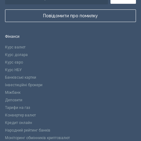
Повідомити про помилку
Фінанси
Курс валют
Курс долара
Курс євро
Курс НБУ
Банківські картки
Інвестиційні брокери
Міжбанк
Депозити
Тарифи на газ
Конвертер валют
Кредит онлайн
Народний рейтинг банків
Моніторинг обмінників криптовалют