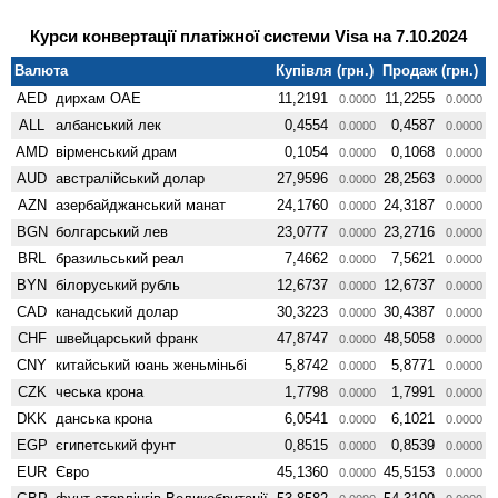
Курси конвертації платіжної системи Visa на 7.10.2024
Валюта
Купівля (грн.)
Продаж (грн.)
AED
дирхам ОАЕ
11,2191
11,2255
0.0000
0.0000
ALL
албанський лек
0,4554
0,4587
0.0000
0.0000
AMD
вiрменський драм
0,1054
0,1068
0.0000
0.0000
AUD
австралійський долар
27,9596
28,2563
0.0000
0.0000
AZN
азербайджанський манат
24,1760
24,3187
0.0000
0.0000
BGN
болгарський лев
23,0777
23,2716
0.0000
0.0000
BRL
бразильський реал
7,4662
7,5621
0.0000
0.0000
BYN
білоруський рубль
12,6737
12,6737
0.0000
0.0000
CAD
канадський долар
30,3223
30,4387
0.0000
0.0000
CHF
швейцарський франк
47,8747
48,5058
0.0000
0.0000
CNY
китайський юань женьмiньбi
5,8742
5,8771
0.0000
0.0000
CZK
чеська крона
1,7798
1,7991
0.0000
0.0000
DKK
данська крона
6,0541
6,1021
0.0000
0.0000
EGP
єгипетський фунт
0,8515
0,8539
0.0000
0.0000
EUR
Євро
45,1360
45,5153
0.0000
0.0000