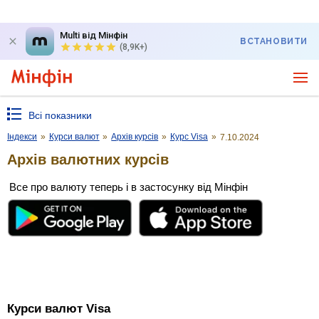
Multi від Мінфін
ВСТАНОВИТИ
(8,9K+)
Всі показники
Індекси
»
Курси валют
»
Архів курсів
»
Курс Visa
»
7.10.2024
Архів валютних курсів
Все про валюту теперь і в застосунку від Мінфін
Курси валют Visa