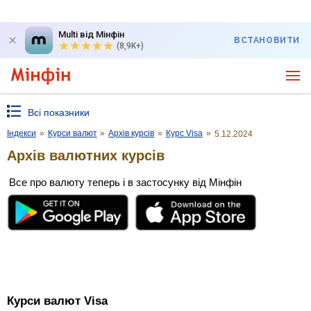
Multi від Мінфін
ВСТАНОВИТИ
(8,9K+)
Всі показники
Індекси
»
Курси валют
»
Архів курсів
»
Курс Visa
»
5.12.2024
Архів валютних курсів
Все про валюту теперь і в застосунку від Мінфін
Курси валют Visa