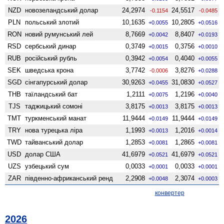
NZD
ново­зеландський долар
24,2974
24,5517
-0.1154
-0.0485
PLN
польський злотий
10,1635
10,2805
+0.0055
+0.0516
RON
новий румунський лей
8,7669
8,8407
+0.0042
+0.0193
RSD
сербський динар
0,3749
0,3756
+0.0015
+0.0010
RUB
російський рубль
0,3942
0,4040
+0.0054
+0.0055
SEK
шведська крона
3,7742
3,8276
-0.0006
+0.0288
SGD
сінгапурський долар
30,9263
31,0830
+0.0455
+0.0527
THB
таїландський бат
1,2111
1,2196
+0.0075
+0.0040
TJS
таджицький сомоні
3,8175
3,8175
+0.0013
+0.0013
TMT
туркменський манат
11,9444
11,9444
+0.0149
+0.0149
TRY
нова турецька ліра
1,1993
1,2016
+0.0013
+0.0014
TWD
тайванський долар
1,2853
1,2865
+0.0081
+0.0081
USD
долар США
41,6979
41,6979
+0.0521
+0.0521
UZS
узбецький сум
0,0033
0,0033
+0.0001
+0.0001
ZAR
південно-африканський ренд
2,2908
2,3074
+0.0048
+0.0003
конвертер
2026