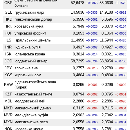
фунт стерлінгів Велико­
GBP
52,6478
53,0606
+0.0866
+0.1579
британії
GEL
грузинський ларі
14,5036
14,9188
+0.0933
+0.0982
HKD
гонконгівський долар
5,3556
5,3596
+0.0061
+0.0066
HRK
хорватська куна
5,7949
5,8370
+0.0028
+0.0134
HUF
угорський форинт
0,1053
0,1064
+0.0002
+0.0003
ILS
ізраїльський шекель
11,4950
11,5944
+0.1070
+0.0428
INR
індійська рупія
0,4917
0,4927
+0.0007
+0.0005
ISK
ісландська крона
0,3014
0,3021
+0.0014
+0.0015
JOD
іорданський динар
58,7295
58,8954
+0.0734
+0.0736
JPY
японська єна
0,2757
0,2789
-0.0015
-0.0013
KGS
киргизький сом
0,4804
0,4804
+0.0006
+0.0006
піденно-корейська вона
KRW
0,0296
0,0296
-0.0001
-0.0002
(Корея)
KZT
казахстанський тенге
0,0794
0,0795
-0.0002
-0.0001
MDL
молдовський лей
2,2886
2,2886
-0.0020
-0.0020
MKD
македонський денар
0,7115
0,7115
-0.0004
-0.0004
MVR
мальдівська руфія
2,6902
2,7042
+0.0034
+0.0034
MXN
мексиканське песо
2,0558
2,0594
+0.0066
+0.0061
NOK
норвезька крона
3,7558
3,7881
+0.0205
+0.0077