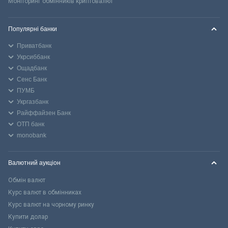
Моніторинг обмінників криптовалют
Популярні банки
Приватбанк
Укрсиббанк
Ощадбанк
Сенс Банк
ПУМБ
Укргазбанк
Райффайзен Банк
ОТП банк
monobank
Валютний аукціон
Обмін валют
Курс валют в обмінниках
Курс валют на чорному ринку
Купити долар