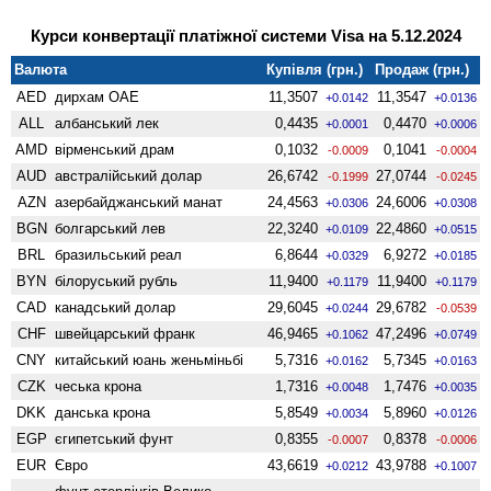
Курси конвертації платіжної системи Visa на 5.12.2024
Валюта
Купівля (грн.)
Продаж (грн.)
AED
дирхам ОАЕ
11,3507
11,3547
+0.0142
+0.0136
ALL
албанський лек
0,4435
0,4470
+0.0001
+0.0006
AMD
вiрменський драм
0,1032
0,1041
-0.0009
-0.0004
AUD
австралійський долар
26,6742
27,0744
-0.1999
-0.0245
AZN
азербайджанський манат
24,4563
24,6006
+0.0306
+0.0308
BGN
болгарський лев
22,3240
22,4860
+0.0109
+0.0515
BRL
бразильський реал
6,8644
6,9272
+0.0329
+0.0185
BYN
білоруський рубль
11,9400
11,9400
+0.1179
+0.1179
CAD
канадський долар
29,6045
29,6782
+0.0244
-0.0539
CHF
швейцарський франк
46,9465
47,2496
+0.1062
+0.0749
CNY
китайський юань женьмiньбi
5,7316
5,7345
+0.0162
+0.0163
CZK
чеська крона
1,7316
1,7476
+0.0048
+0.0035
DKK
данська крона
5,8549
5,8960
+0.0034
+0.0126
EGP
єгипетський фунт
0,8355
0,8378
-0.0007
-0.0006
EUR
Євро
43,6619
43,9788
+0.0212
+0.1007