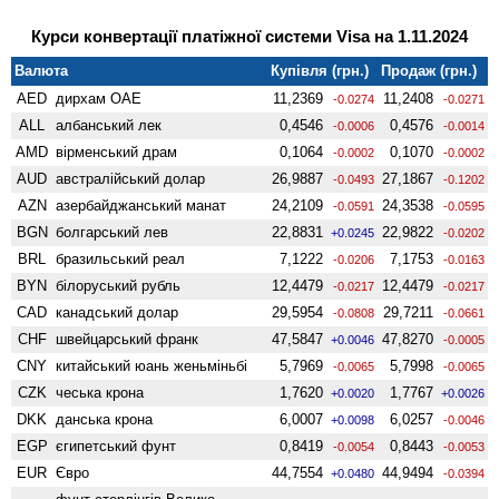
Курси конвертації платіжної системи Visa на 1.11.2024
Валюта
Купівля (грн.)
Продаж (грн.)
AED
дирхам ОАЕ
11,2369
11,2408
-0.0274
-0.0271
ALL
албанський лек
0,4546
0,4576
-0.0006
-0.0014
AMD
вiрменський драм
0,1064
0,1070
-0.0002
-0.0002
AUD
австралійський долар
26,9887
27,1867
-0.0493
-0.1202
AZN
азербайджанський манат
24,2109
24,3538
-0.0591
-0.0595
BGN
болгарський лев
22,8831
22,9822
+0.0245
-0.0202
BRL
бразильський реал
7,1222
7,1753
-0.0206
-0.0163
BYN
білоруський рубль
12,4479
12,4479
-0.0217
-0.0217
CAD
канадський долар
29,5954
29,7211
-0.0808
-0.0661
CHF
швейцарський франк
47,5847
47,8270
+0.0046
-0.0005
CNY
китайський юань женьмiньбi
5,7969
5,7998
-0.0065
-0.0065
CZK
чеська крона
1,7620
1,7767
+0.0020
+0.0026
DKK
данська крона
6,0007
6,0257
+0.0098
-0.0046
EGP
єгипетський фунт
0,8419
0,8443
-0.0054
-0.0053
EUR
Євро
44,7554
44,9494
+0.0480
-0.0394