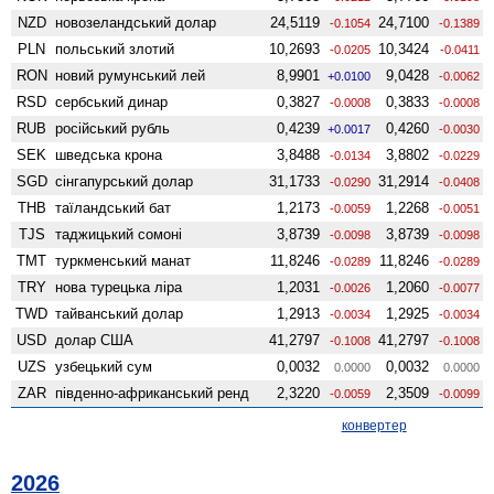
NZD
ново­зеландський долар
24,5119
24,7100
-0.1054
-0.1389
PLN
польський злотий
10,2693
10,3424
-0.0205
-0.0411
RON
новий румунський лей
8,9901
9,0428
+0.0100
-0.0062
RSD
сербський динар
0,3827
0,3833
-0.0008
-0.0008
RUB
російський рубль
0,4239
0,4260
+0.0017
-0.0030
SEK
шведська крона
3,8488
3,8802
-0.0134
-0.0229
SGD
сінгапурський долар
31,1733
31,2914
-0.0290
-0.0408
THB
таїландський бат
1,2173
1,2268
-0.0059
-0.0051
TJS
таджицький сомоні
3,8739
3,8739
-0.0098
-0.0098
TMT
туркменський манат
11,8246
11,8246
-0.0289
-0.0289
TRY
нова турецька ліра
1,2031
1,2060
-0.0026
-0.0077
TWD
тайванський долар
1,2913
1,2925
-0.0034
-0.0034
USD
долар США
41,2797
41,2797
-0.1008
-0.1008
UZS
узбецький сум
0,0032
0,0032
0.0000
0.0000
ZAR
південно-африканський ренд
2,3220
2,3509
-0.0059
-0.0099
конвертер
2026