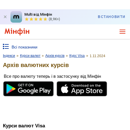
Multi від Мінфін
ВСТАНОВИТИ
(8,9K+)
Всі показники
Індекси
»
Курси валют
»
Архів курсів
»
Курс Visa
»
1.11.2024
Архів валютних курсів
Все про валюту теперь і в застосунку від Мінфін
Курси валют Visa