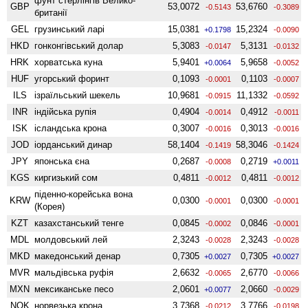
фунт стерлінгів Велико­
GBP
53,0072
53,6760
-0.5143
-0.3089
британії
GEL
грузинський ларі
15,0381
15,2324
+0.1798
-0.0090
HKD
гонконгівський долар
5,3083
5,3131
-0.0147
-0.0132
HRK
хорватська куна
5,9401
5,9658
+0.0064
-0.0052
HUF
угорський форинт
0,1093
0,1103
-0.0001
-0.0007
ILS
ізраїльський шекель
10,9681
11,1332
-0.0915
-0.0592
INR
індійська рупія
0,4904
0,4912
-0.0014
-0.0011
ISK
ісландська крона
0,3007
0,3013
-0.0016
-0.0016
JOD
іорданський динар
58,1404
58,3046
-0.1419
-0.1424
JPY
японська єна
0,2687
0,2719
-0.0008
+0.0011
KGS
киргизький сом
0,4811
0,4811
-0.0012
-0.0012
піденно-корейська вона
KRW
0,0300
0,0300
-0.0001
-0.0001
(Корея)
KZT
казахстанський тенге
0,0845
0,0846
-0.0002
-0.0001
MDL
молдовський лей
2,3243
2,3243
-0.0028
-0.0028
MKD
македонський денар
0,7305
0,7305
+0.0027
+0.0027
MVR
мальдівська руфія
2,6632
2,6770
-0.0065
-0.0066
MXN
мексиканське песо
2,0601
2,0660
+0.0077
-0.0029
NOK
норвезька крона
3,7368
3,7766
-0.0212
-0.0198