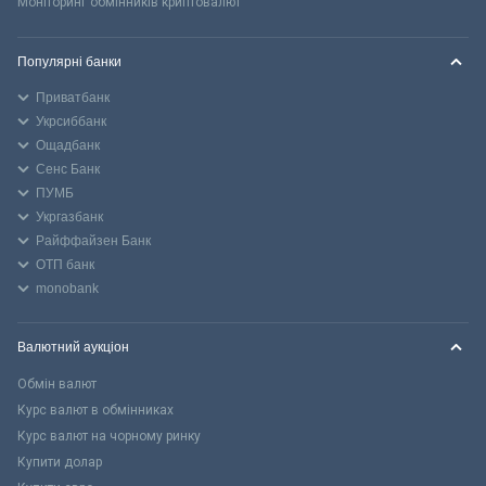
Моніторинг обмінників криптовалют
Популярні банки
Приватбанк
Укрсиббанк
Ощадбанк
Сенс Банк
ПУМБ
Укргазбанк
Райффайзен Банк
ОТП банк
monobank
Валютний аукціон
Обмін валют
Курс валют в обмінниках
Курс валют на чорному ринку
Купити долар