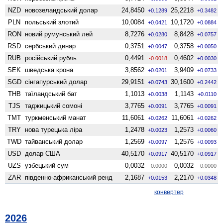
NZD
ново­зеландський долар
24,8450
25,2218
+0.1289
+0.3482
PLN
польський злотий
10,0084
10,1720
+0.0421
+0.0884
RON
новий румунський лей
8,7276
8,8428
+0.0280
+0.0757
RSD
сербський динар
0,3751
0,3758
+0.0047
+0.0050
RUB
російський рубль
0,4491
0,4602
-0.0018
+0.0030
SEK
шведська крона
3,8562
3,9409
+0.0201
+0.0733
SGD
сінгапурський долар
29,9151
30,1600
+0.0743
+0.2442
THB
таїландський бат
1,1013
1,1143
+0.0038
+0.0110
TJS
таджицький сомоні
3,7765
3,7765
+0.0091
+0.0091
TMT
туркменський манат
11,6061
11,6061
+0.0262
+0.0262
TRY
нова турецька ліра
1,2478
1,2573
+0.0023
+0.0060
TWD
тайванський долар
1,2569
1,2576
+0.0097
+0.0093
USD
долар США
40,5170
40,5170
+0.0917
+0.0917
UZS
узбецький сум
0,0032
0,0032
0.0000
0.0000
ZAR
південно-африканський ренд
2,1687
2,2170
+0.0153
+0.0348
конвертер
2026