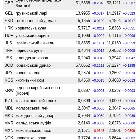
фунт стерлінгів Велико­
GBP
51,5538
52,1211
+0.2016
+0.5587
британії
GEL
грузинський ларі
13,9955
14,2917
+0.0317
+0.0323
HKD
гонконгівський долар
5,1855
5,1894
+0.0120
+0.0117
HRK
хорватська куна
5,7717
5,8368
+0.0211
+0.0551
HUF
угорський форинт
0,1098
0,1116
+0.0002
+0.0006
ILS
ізраїльський шекель
10,8535
11,0130
+0.1161
+0.0559
INR
індійська рупія
0,4844
0,4852
+0.0012
+0.0008
ISK
ісландська крона
0,2940
0,2947
+0.0042
+0.0042
JOD
іорданський динар
57,0662
57,2274
+0.1292
+0.1295
JPY
японська єна
0,2574
0,2602
+0.0006
+0.0024
KGS
киргизький сом
0,4660
0,4660
+0.0013
+0.0013
піденно-корейська вона
KRW
0,0297
0,0297
+0.0003
+0.0003
(Корея)
KZT
казахстанський тенге
0,0899
0,0900
+0.0003
+0.0004
MDL
молдовський лей
2,3047
2,3047
+0.0065
+0.0065
MKD
македонський денар
0,7084
0,7084
+0.0039
+0.0039
MVR
мальдівська руфія
2,6140
2,6276
+0.0059
+0.0060
MXN
мексиканське песо
2,1571
2,1901
-0.0345
-0.0309
NOK
норвезька крона
3,7724
3,8644
+0.0096
+0.0602