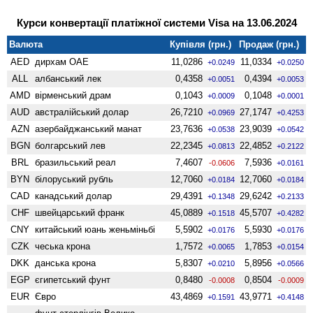
Курси конвертації платіжної системи Visa на 13.06.2024
Валюта
Купівля (грн.)
Продаж (грн.)
AED
дирхам ОАЕ
11,0286
11,0334
+0.0249
+0.0250
ALL
албанський лек
0,4358
0,4394
+0.0051
+0.0053
AMD
вiрменський драм
0,1043
0,1048
+0.0009
+0.0001
AUD
австралійський долар
26,7210
27,1747
+0.0969
+0.4253
AZN
азербайджанський манат
23,7636
23,9039
+0.0538
+0.0542
BGN
болгарський лев
22,2345
22,4852
+0.0813
+0.2122
BRL
бразильський реал
7,4607
7,5936
-0.0606
+0.0161
BYN
білоруський рубль
12,7060
12,7060
+0.0184
+0.0184
CAD
канадський долар
29,4391
29,6242
+0.1348
+0.2133
CHF
швейцарський франк
45,0889
45,5707
+0.1518
+0.4282
CNY
китайський юань женьмiньбi
5,5902
5,5930
+0.0176
+0.0176
CZK
чеська крона
1,7572
1,7853
+0.0065
+0.0154
DKK
данська крона
5,8307
5,8956
+0.0210
+0.0566
EGP
єгипетський фунт
0,8480
0,8504
-0.0008
-0.0009
EUR
Євро
43,4869
43,9771
+0.1591
+0.4148