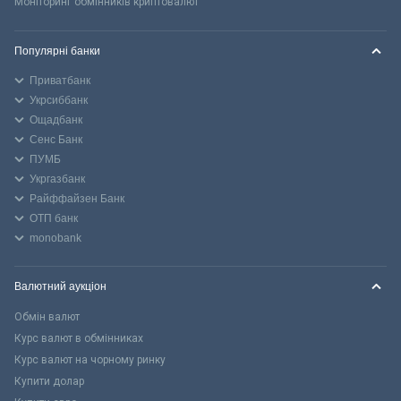
Моніторинг обмінників криптовалют
Популярні банки
Приватбанк
Укрсиббанк
Ощадбанк
Сенс Банк
ПУМБ
Укргазбанк
Райффайзен Банк
ОТП банк
monobank
Валютний аукціон
Обмін валют
Курс валют в обмінниках
Курс валют на чорному ринку
Купити долар