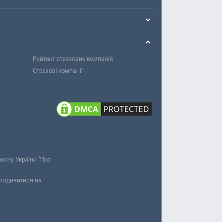
Рейтинг страхових компаній
Страхові компанії
акону України "Про
 подивитися на