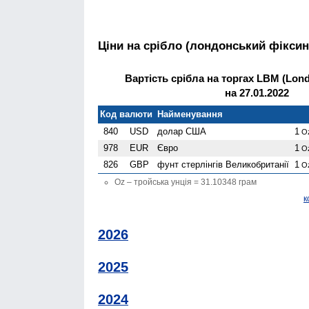
Ціни на срібло (лондонський фіксин
Вартість срібла на торгах LBM (Londo
на 27.01.2022
Код валюти
Найменування
840
USD
долар США
1
O
978
EUR
Євро
1
O
826
GBP
фунт стерлінгів Велико­британії
1
O
Oz – тройська унція = 31.10348 грам
к
2026
2025
2024