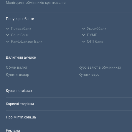
Моніторинг обмінників криптовалют
Популярні банки
Приватбанк
Укрсиббанк
Сенс Банк
ПУМБ
Райффайзен Банк
ОТП банк
Валютний аукціон
Обмін валют
Курс валют в обмінниках
Купити долар
Купити євро
Курси по містах
Корисні сторінки
Про Minfin.com.ua
Реклама