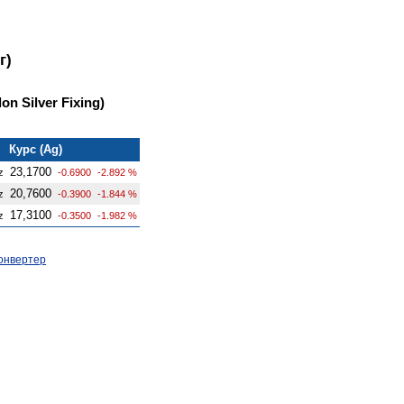
г)
n Silver Fixing)
Курс (Ag)
23,1700
z
-0.6900
-2.892 %
20,7600
z
-0.3900
-1.844 %
17,3100
z
-0.3500
-1.982 %
онвертер