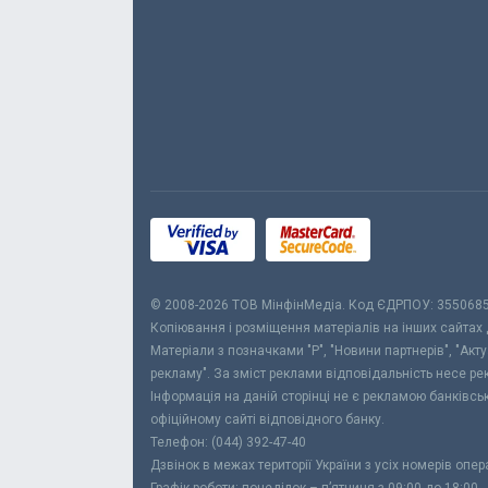
© 2008-2026 ТОВ МiнфiнМедiа. Код ЄДРПОУ: 355068
Копіювання і розміщення матеріалів на інших сайтах
Матеріали з позначками "Р", "Новини партнерів", "Акт
рекламу". За зміст реклами відповідальність несе р
Інформація на даній сторінці не є рекламою банківс
офіційному сайті відповідного банку.
Телефон: (044) 392-47-40
Дзвінок в межах території України з усіх номерів опе
Графік роботи: понеділок – п’ятниця з 09:00 до 18:00