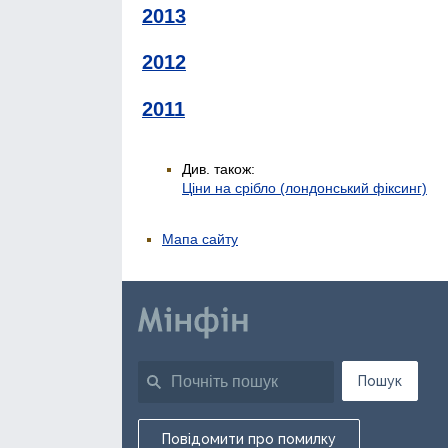
2013
2012
2011
Див. також:
Ціни на срібло (лондонський фіксинг)
Мапа сайту
Пошук
Повідомити про помилку