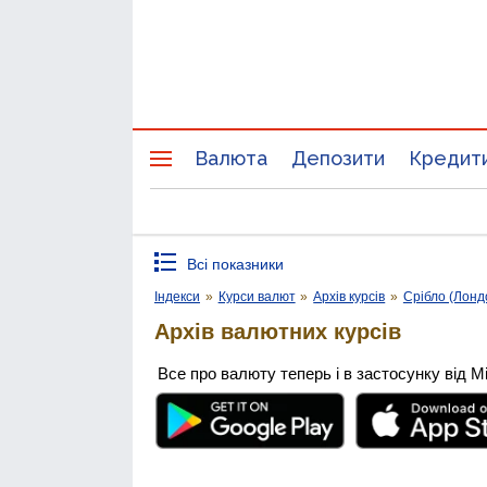
Валюта
Депозити
Кредит
Всі показники
Індекси
»
Курси валют
»
Архів курсів
»
Срібло (Лонд
Архів валютних курсів
Все про валюту теперь і в застосунку від М