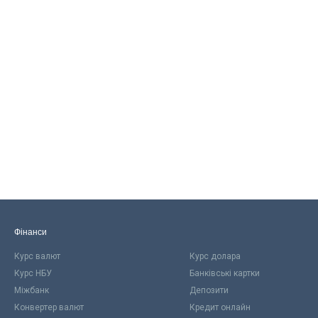
Фінанси
Курс валют
Курс долара
Курс НБУ
Банківські картки
Міжбанк
Депозити
Конвертер валют
Кредит онлайн