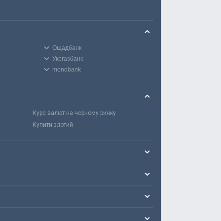
Ощадбанк
Укргазбанк
monobank
Курс валют на чорному ринку
Купити злотий