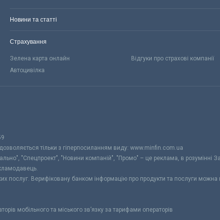
Новини та статті
Страхування
Зелена карта онлайн
Відгуки про страхові компанії
Автоцивілка
59
 дозволяється тільки з гіперпосиланням виду: www.minfin.com.ua
уально", "Спецпроект", "Новини компаній", "Промо" – це реклама, в розумінні З
екламодавець.
ьких послуг. Верифіковану банком інформацію про продукти та послуги можна
раторів мобільного та міського зв’язку за тарифами операторів