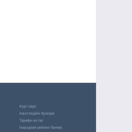
Курс євро
Інвестиційні брокери
Тарифи на газ
Народний рейтинг банків