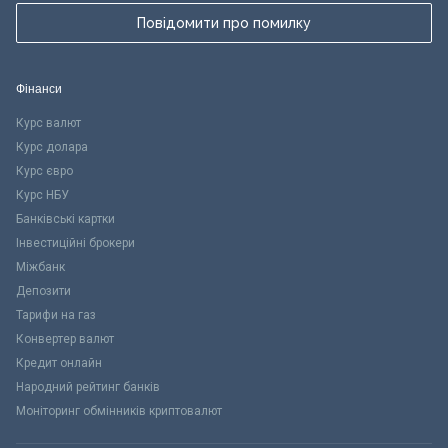
Повідомити про помилку
Фінанси
Курс валют
Курс долара
Курс євро
Курс НБУ
Банківські картки
Інвестиційні брокери
Міжбанк
Депозити
Тарифи на газ
Конвертер валют
Кредит онлайн
Народний рейтинг банків
Моніторинг обмінників криптовалют