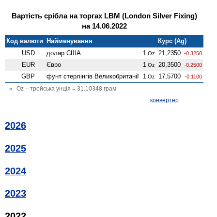
Вартість срібла на торгах LBM (London Silver Fixing)
на 14.06.2022
Код валюти
Найменування
Курс (Ag)
USD
долар США
1
21,2350
Oz
-0.3250
EUR
Євро
1
20,3500
Oz
-0.2500
GBP
фунт стерлінгів Велико­британії
1
17,5700
Oz
-0.1100
Oz – тройська унція = 31.10348 грам
конвертер
2026
2025
2024
2023
2022