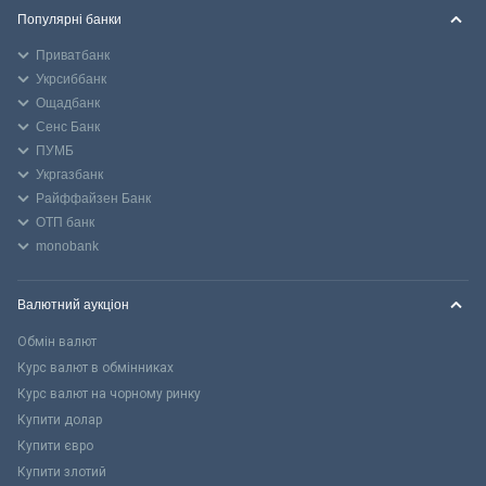
Популярні банки
Приватбанк
Укрсиббанк
Ощадбанк
Сенс Банк
ПУМБ
Укргазбанк
Райффайзен Банк
ОТП банк
monobank
Валютний аукціон
Обмін валют
Курс валют в обмінниках
Курс валют на чорному ринку
Купити долар
Купити євро
Купити злотий