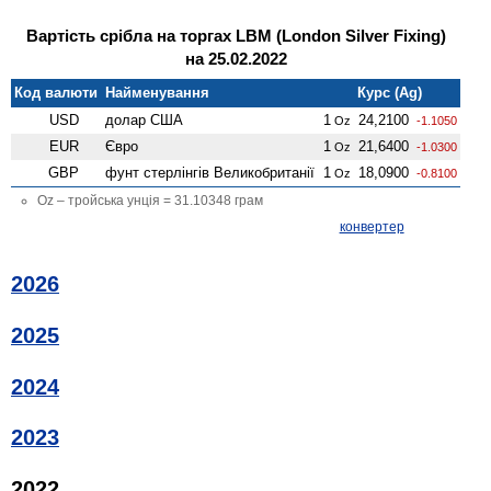
Вартість срібла на торгах LBM (London Silver Fixing)
на 25.02.2022
Код валюти
Найменування
Курс (Ag)
USD
долар США
1
24,2100
Oz
-1.1050
EUR
Євро
1
21,6400
Oz
-1.0300
GBP
фунт стерлінгів Велико­британії
1
18,0900
Oz
-0.8100
Oz – тройська унція = 31.10348 грам
конвертер
2026
2025
2024
2023
2022