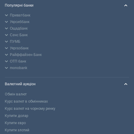
Популярні банки
Приватбанк
Укрсиббанк
Ощадбанк
Сенс Банк
ПУМБ
Укргазбанк
Райффайзен Банк
ОТП банк
monobank
Валютний аукціон
Обмін валют
Курс валют в обмінниках
Курс валют на чорному ринку
Купити долар
Купити євро
Купити злотий