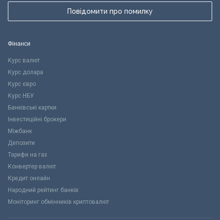
Повідомити про помилку
Фінанси
Курс валют
Курс долара
Курс євро
Курс НБУ
Банківські картки
Інвестиційні брокери
Міжбанк
Депозити
Тарифи на газ
Конвертер валют
Кредит онлайн
Народний рейтинг банків
Моніторинг обмінників криптовалют