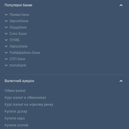
Популярні банки
Приватбанк
Укрсиббанк
Ощадбанк
Сенс Банк
ПУМБ
Укргазбанк
Райффайзен Банк
ОТП банк
monobank
Валютний аукціон
Обмін валют
Курс валют в обмінниках
Курс валют на чорному ринку
Купити долар
Купити євро
Купити злотий