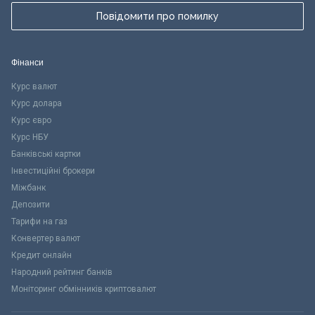
Повідомити про помилку
Фінанси
Курс валют
Курс долара
Курс євро
Курс НБУ
Банківські картки
Інвестиційні брокери
Міжбанк
Депозити
Тарифи на газ
Конвертер валют
Кредит онлайн
Народний рейтинг банків
Моніторинг обмінників криптовалют