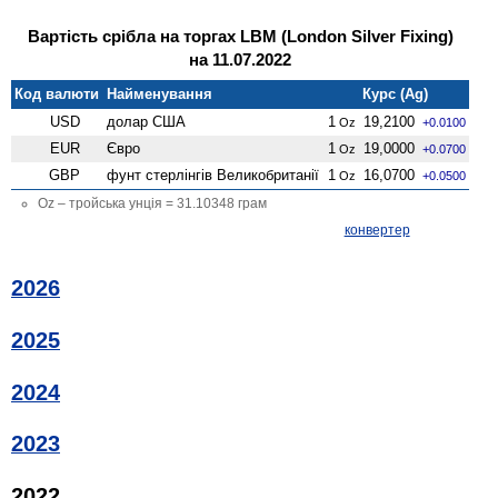
Вартість срібла на торгах LBM (London Silver Fixing)
на 11.07.2022
Код валюти
Найменування
Курс (Ag)
USD
долар США
1
19,2100
Oz
+0.0100
EUR
Євро
1
19,0000
Oz
+0.0700
GBP
фунт стерлінгів Велико­британії
1
16,0700
Oz
+0.0500
Oz – тройська унція = 31.10348 грам
конвертер
2026
2025
2024
2023
2022