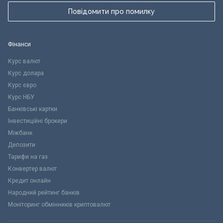
Повідомити про помилку
Фінанси
Курс валют
Курс долара
Курс євро
Курс НБУ
Банківські картки
Інвестиційні брокери
Міжбанк
Депозити
Тарифи на газ
Конвертер валют
Кредит онлайн
Народний рейтинг банків
Моніторинг обмінників криптовалют