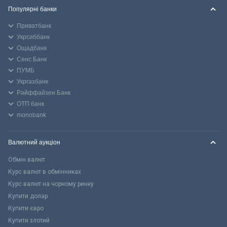
Популярні банки
Приватбанк
Укрсиббанк
Ощадбанк
Сенс Банк
ПУМБ
Укргазбанк
Райффайзен Банк
ОТП банк
monobank
Валютний аукціон
Обмін валют
Курс валют в обмінниках
Курс валют на чорному ринку
Купити долар
Купити євро
Купити злотий