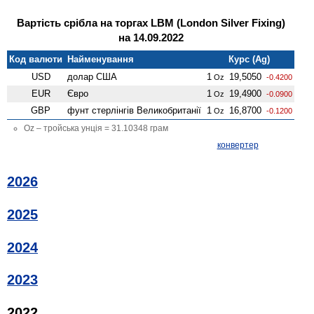
Вартість срібла на торгах LBM (London Silver Fixing)
на 14.09.2022
Код валюти
Найменування
Курс (Ag)
USD
долар США
1
19,5050
Oz
-0.4200
EUR
Євро
1
19,4900
Oz
-0.0900
GBP
фунт стерлінгів Велико­британії
1
16,8700
Oz
-0.1200
Oz – тройська унція = 31.10348 грам
конвертер
2026
2025
2024
2023
2022