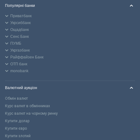
Популярні банки
Приватбанк
Укрсиббанк
Ощадбанк
Сенс Банк
ПУМБ
Укргазбанк
Райффайзен Банк
ОТП банк
monobank
Валютний аукціон
Обмін валют
Курс валют в обмінниках
Курс валют на чорному ринку
Купити долар
Купити євро
Купити злотий