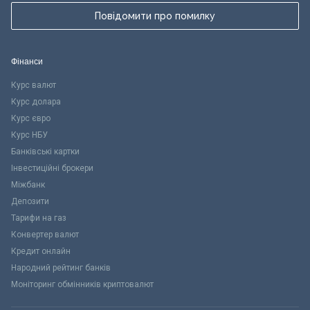
Повідомити про помилку
Фінанси
Курс валют
Курс долара
Курс євро
Курс НБУ
Банківські картки
Інвестиційні брокери
Міжбанк
Депозити
Тарифи на газ
Конвертер валют
Кредит онлайн
Народний рейтинг банків
Моніторинг обмінників криптовалют