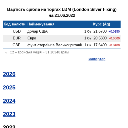
Вартість срібла на торгах LBM (London Silver Fixing)
на 21.06.2022
Код валюти
Найменування
Курс (Ag)
USD
долар США
1
21,6700
Oz
+0.0150
EUR
Євро
1
20,5300
Oz
-0.0300
GBP
фунт стерлінгів Велико­британії
1
17,6400
Oz
-0.0400
Oz – тройська унція = 31.10348 грам
конвертер
2026
2025
2024
2023
2022