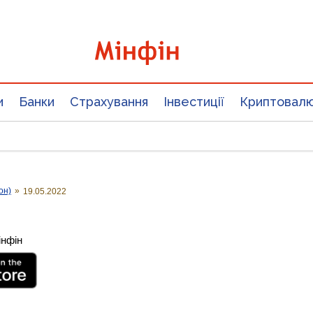
и
Банки
Страхування
Інвестиції
Криптовал
он)
»
19.05.2022
інфін