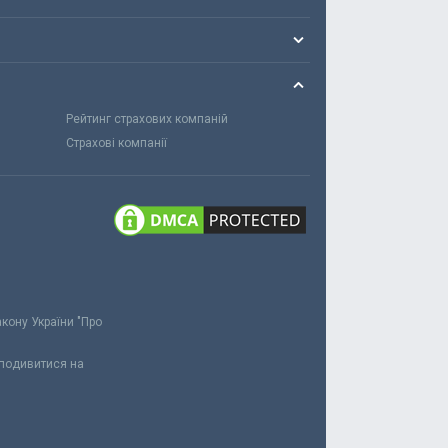
Рейтинг страхових компаній
Страхові компанії
акону України "Про
 подивитися на