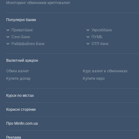
Моніторинг обмінників криптовалют
Популярні банки
Приватбанк
Укрсиббанк
Сенс Банк
ПУМБ
Райффайзен Банк
ОТП банк
Валютний аукціон
Обмін валют
Курс валют в обмінниках
Купити долар
Купити євро
Курси по містах
Корисні сторінки
Про Minfin.com.ua
Реклама