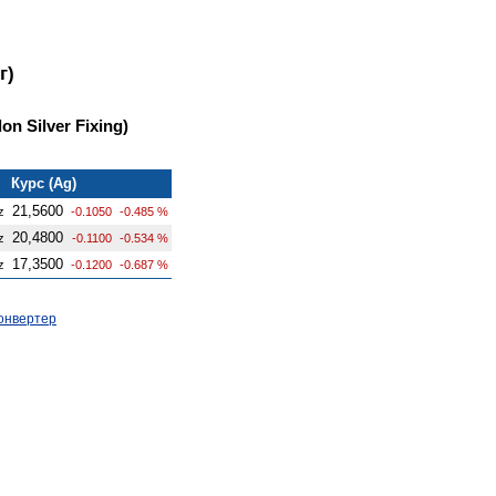
г)
n Silver Fixing)
Курс (Ag)
21,5600
z
-0.1050
-0.485 %
20,4800
z
-0.1100
-0.534 %
17,3500
z
-0.1200
-0.687 %
онвертер