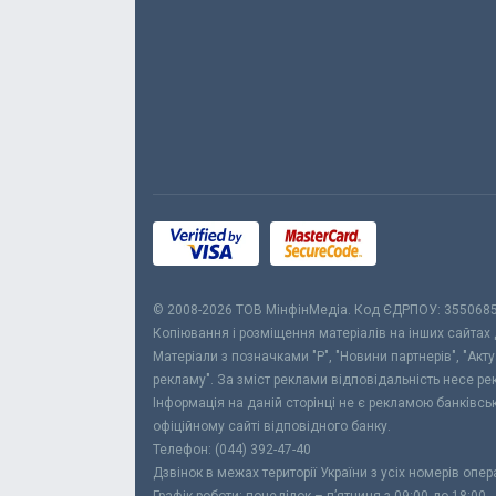
© 2008-2026 ТОВ МiнфiнМедiа. Код ЄДРПОУ: 355068
Копіювання і розміщення матеріалів на інших сайтах
Матеріали з позначками "Р", "Новини партнерів", "Акт
рекламу". За зміст реклами відповідальність несе р
Інформація на даній сторінці не є рекламою банківс
офіційному сайті відповідного банку.
Телефон: (044) 392-47-40
Дзвінок в межах території України з усіх номерів опе
Графік роботи: понеділок – п’ятниця з 09:00 до 18:00