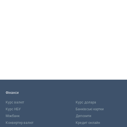
Фінанси
Курс валют
Курс долара
Курс НБУ
Банківські картки
Міжбанк
Депозити
Конвертер валют
Кредит онлайн