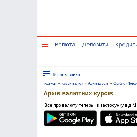
Валюта
Депозити
Кредит
Всі показники
Індекси
»
Курси валют
»
Архів курсів
»
Срібло (Лонд
Архів валютних курсів
Все про валюту теперь і в застосунку від М