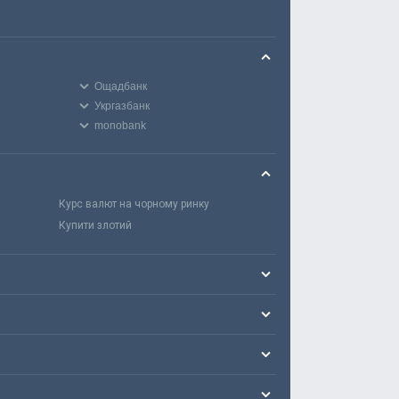
Ощадбанк
Укргазбанк
monobank
Курс валют на чорному ринку
Купити злотий