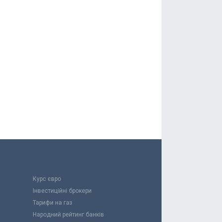
Курс євро
Інвестиційні брокери
Тарифи на газ
Народний рейтинг банків