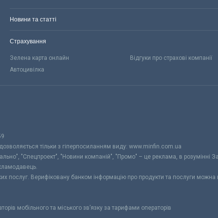
Новини та статті
Страхування
Зелена карта онлайн
Відгуки про страхові компанії
Автоцивілка
59
 дозволяється тільки з гіперпосиланням виду: www.minfin.com.ua
уально", "Спецпроект", "Новини компаній", "Промо" – це реклама, в розумінні З
екламодавець.
ьких послуг. Верифіковану банком інформацію про продукти та послуги можна
раторів мобільного та міського зв’язку за тарифами операторів