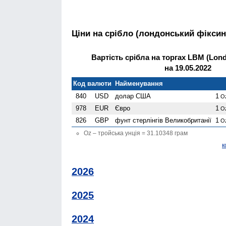
Ціни на срібло (лондонський фіксин
Вартість срібла на торгах LBM (Londo
на 19.05.2022
Код валюти
Найменування
840
USD
долар США
1
O
978
EUR
Євро
1
O
826
GBP
фунт стерлінгів Велико­британії
1
O
Oz – тройська унція = 31.10348 грам
к
2026
2025
2024