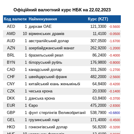
Офіційний валютний курс НБК на 22.02.2023
Код валюти
Найменування
Курс (KZT)
AED
1
дирхам ОАЕ
121,3300
-0.5600
AMD
10
вiрменських драмів
11,4100
-0.0500
AUD
1
австралійський долар
307,0500
-1.6700
AZN
1
азербайджанський манат
262,9200
-1.2000
BRL
1
бразильський реал
86,2400
-0.4000
BYN
1
білоруський рубль
176,9800
-0.8000
CAD
1
канадський долар
331,2600
-1.2700
CHF
1
швейцарський франк
482,2000
-2.5600
CNY
1
китайський юань женьмiньбi
64,8400
-0.4200
CZK
1
чеська крона
20,0300
-0.1400
DKK
1
данська крона
63,8400
-0.3700
EUR
1
Євро
475,2000
-2.8300
GBP
1
фунт стерлінгів Велико­британії
538,7900
+0.6800
GEL
1
грузинський ларі
171,4000
-0.4500
HKD
1
гонконгівський долар
56,8200
-0.3200