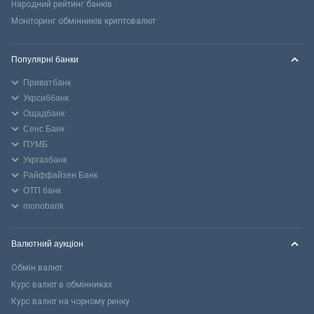
Народний рейтинг банків
Моніторинг обмінників криптовалют
Популярні банки
Приватбанк
Укрсиббанк
Ощадбанк
Сенс Банк
ПУМБ
Укргазбанк
Райффайзен Банк
ОТП банк
monobank
Валютний аукціон
Обмін валют
Курс валют в обмінниках
Курс валют на чорному ринку