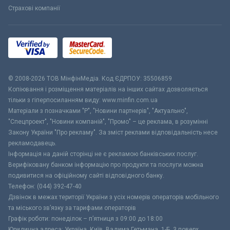
Страхові компанії
© 2008-2026 ТОВ МiнфiнМедiа. Код ЄДРПОУ: 35506859
Копіювання і розміщення матеріалів на інших сайтах дозволяється
тільки з гіперпосиланням виду: www.minfin.com.ua
Матеріали з позначками "Р", "Новини партнерів", "Актуально",
"Спецпроект", "Новини компаній", "Промо" – це реклама, в розумінні
Закону України "Про рекламу". За зміст реклами відповідальність несе
рекламодавець.
Інформація на даній сторінці не є рекламою банківських послуг.
Верифіковану банком інформацію про продукти та послуги можна
подивитися на офіційному сайті відповідного банку.
Телефон: (044) 392-47-40
Дзвінок в межах території України з усіх номерів операторів мобільного
та міського зв’язку за тарифами операторів
Графік роботи: понеділок – п’ятниця з 09:00 до 18:00
Юридична адреса: Україна, Київ, Вадима Гетьмана, 1-Б, 3 поверх