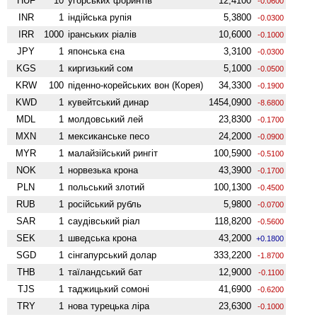
HUF
10
угорських форинтів
12,4100
-0.0600
INR
1
індійська рупія
5,3800
-0.0300
IRR
1000
іранських ріалів
10,6000
-0.1000
JPY
1
японська єна
3,3100
-0.0300
KGS
1
киргизький сом
5,1000
-0.0500
KRW
100
піденно-корейських вон (Корея)
34,3300
-0.1900
KWD
1
кувейтський динар
1454,0900
-8.6800
MDL
1
молдовський лей
23,8300
-0.1700
MXN
1
мексиканське песо
24,2000
-0.0900
MYR
1
малайзійський рингіт
100,5900
-0.5100
NOK
1
норвезька крона
43,3900
-0.1700
PLN
1
польський злотий
100,1300
-0.4500
RUB
1
російський рубль
5,9800
-0.0700
SAR
1
саудівський ріал
118,8200
-0.5600
SEK
1
шведська крона
43,2000
+0.1800
SGD
1
сінгапурський долар
333,2200
-1.8700
THB
1
таїландський бат
12,9000
-0.1100
TJS
1
таджицький сомоні
41,6900
-0.6200
TRY
1
нова турецька ліра
23,6300
-0.1000