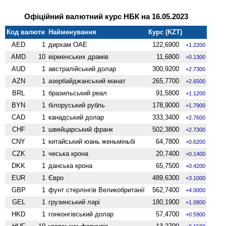
Офіційний валютний курс НБК на 16.05.2023
Код валюти
Найменування
Курс (KZT)
AED
1
дирхам ОАЕ
122,6900
+1.2200
AMD
10
вiрменських драмів
11,6800
+0.1300
AUD
1
австралійський долар
300,9200
+2.7300
AZN
1
азербайджанський манат
265,7700
+2.6500
BRL
1
бразильський реал
91,5800
+1.1200
BYN
1
білоруський рубль
178,9000
+1.7900
CAD
1
канадський долар
333,3400
+2.7600
CHF
1
швейцарський франк
502,3800
+2.7300
CNY
1
китайський юань женьмiньбi
64,7800
+0.6200
CZK
1
чеська крона
20,7400
+0.1400
DKK
1
данська крона
65,7500
+0.4200
EUR
1
Євро
489,6300
+3.1000
GBP
1
фунт стерлінгів Велико­британії
562,7400
+4.0000
GEL
1
грузинський ларі
180,1900
+1.0800
HKD
1
гонконгівський долар
57,4700
+0.5900