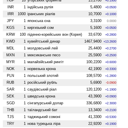
HUF
10
угорських форинтів
13,2700
+0.1500
INR
1
індійська рупія
5,4800
+0.0500
IRR
1000
іранських ріалів
10,7000
+0.1000
JPY
1
японська єна
3,3100
0.0000
KGS
1
киргизький сом
5,1600
+0.0500
KRW
100
піденно-корейських вон (Корея)
33,6700
+0.2800
KWD
1
кувейтський динар
1467,9400
+13.2600
MDL
1
молдовський лей
25,4400
+0.2700
MXN
1
мексиканське песо
25,5900
+0.2500
MYR
1
малайзійський рингіт
100,2200
+0.6000
NOK
1
норвезька крона
42,1900
+0.3300
PLN
1
польський злотий
108,5700
+1.2800
RUB
1
російський рубль
5,6900
-0.0900
SAR
1
саудівський ріал
120,1200
+1.1900
SEK
1
шведська крона
43,3900
+0.0900
SGD
1
сінгапурський долар
336,6800
+2.3000
THB
1
таїландський бат
13,3400
+0.2100
TJS
1
таджицький сомоні
41,3300
+0.5300
TRY
1
нова турецька ліра
22,9200
+0.1900