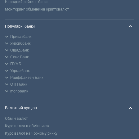
Народний рейтинг банків
Моніторинг обмінників криптовалют
Популярні банки
Приватбанк
Укрсиббанк
Ощадбанк
Сенс Банк
ПУМБ
Укргазбанк
Райффайзен Банк
ОТП банк
monobank
Валютний аукціон
Обмін валют
Курс валют в обмінниках
Курс валют на чорному ринку