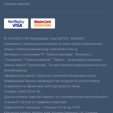
Страхові компанії
© 2008-2026 ТОВ МiнфiнМедiа. Код ЄДРПОУ: 35506859
Копіювання і розміщення матеріалів на інших сайтах дозволяється
тільки з гіперпосиланням виду: www.minfin.com.ua
Матеріали з позначками "Р", "Новини партнерів", "Актуально",
"Спецпроект", "Новини компаній", "Промо" – це реклама, в розумінні
Закону України "Про рекламу". За зміст реклами відповідальність несе
рекламодавець.
Інформація на даній сторінці не є рекламою банківських послуг.
Верифіковану банком інформацію про продукти та послуги можна
подивитися на офіційному сайті відповідного банку.
Телефон: (044) 392-47-40
Дзвінок в межах території України з усіх номерів операторів мобільного
та міського зв’язку за тарифами операторів
Графік роботи: понеділок – п’ятниця з 09:00 до 18:00
Юридична адреса: Україна, Київ, Вадима Гетьмана, 1-Б, 3 поверх