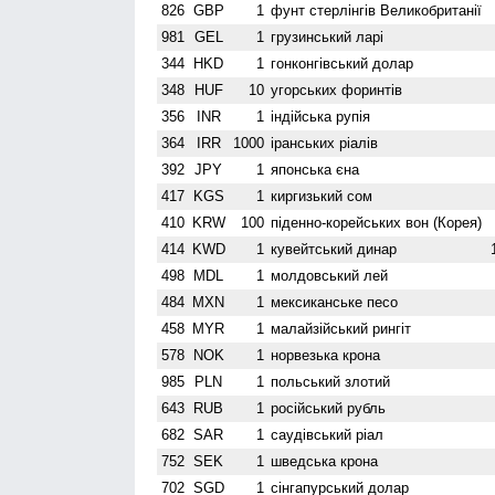
826
GBP
1
фунт стерлінгів Велико­британії
981
GEL
1
грузинський ларі
344
HKD
1
гонконгівський долар
348
HUF
10
угорських форинтів
356
INR
1
індійська рупія
364
IRR
1000
іранських ріалів
392
JPY
1
японська єна
417
KGS
1
киргизький сом
410
KRW
100
піденно-корейських вон (Корея)
414
KWD
1
кувейтський динар
498
MDL
1
молдовський лей
484
MXN
1
мексиканське песо
458
MYR
1
малайзійський рингіт
578
NOK
1
норвезька крона
985
PLN
1
польський злотий
643
RUB
1
російський рубль
682
SAR
1
саудівський ріал
752
SEK
1
шведська крона
702
SGD
1
сінгапурський долар