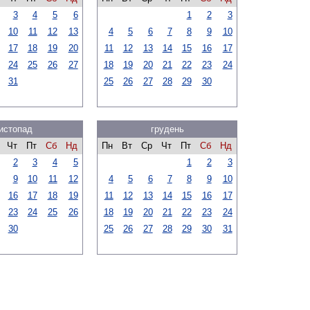
3
4
5
6
1
2
3
10
11
12
13
4
5
6
7
8
9
10
17
18
19
20
11
12
13
14
15
16
17
24
25
26
27
18
19
20
21
22
23
24
31
25
26
27
28
29
30
истопад
грудень
Чт
Пт
Сб
Нд
Пн
Вт
Ср
Чт
Пт
Сб
Нд
2
3
4
5
1
2
3
9
10
11
12
4
5
6
7
8
9
10
16
17
18
19
11
12
13
14
15
16
17
23
24
25
26
18
19
20
21
22
23
24
30
25
26
27
28
29
30
31