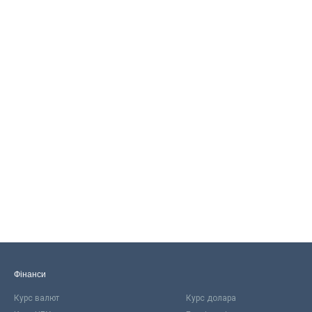
Фінанси
Курс валют
Курс долара