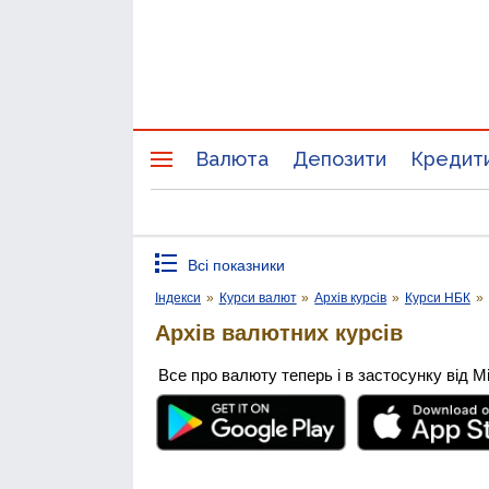
Валюта
Депозити
Кредит
Всі показники
Індекси
»
Курси валют
»
Архів курсів
»
Курси НБК
»
Архів валютних курсів
Все про валюту теперь і в застосунку від М