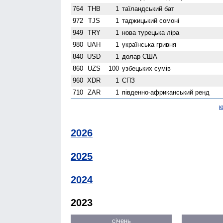
764
THB
1
таїландський бат
972
TJS
1
таджицький сомоні
949
TRY
1
нова турецька ліра
980
UAH
1
українська гривня
840
USD
1
долар США
860
UZS
100
узбецьких сумів
960
XDR
1
СПЗ
710
ZAR
1
південно-африканський ренд
к
2026
2025
2024
2023
січень