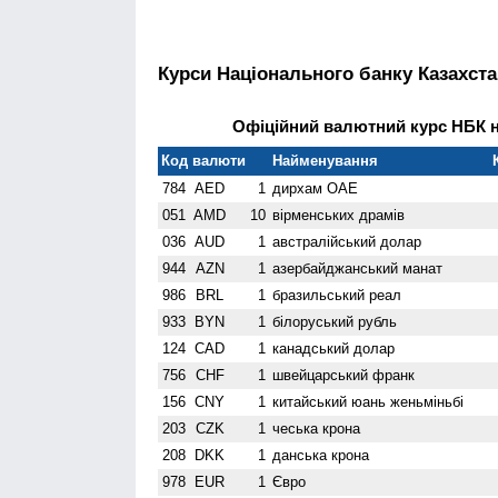
Курси Національного банку Казахста
Офіційний валютний курс НБК на
Код валюти
Найменування
784
AED
1
дирхам ОАЕ
051
AMD
10
вiрменських драмів
036
AUD
1
австралійський долар
944
AZN
1
азербайджанський манат
986
BRL
1
бразильський реал
933
BYN
1
білоруський рубль
124
CAD
1
канадський долар
756
CHF
1
швейцарський франк
156
CNY
1
китайський юань женьмiньбi
203
CZK
1
чеська крона
208
DKK
1
данська крона
978
EUR
1
Євро