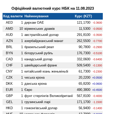
Офіційний валютний курс НБК на 11.08.2023
Код валюти
Найменування
Курс (KZT)
AED
1
дирхам ОАЕ
121,1700
-0.3600
AMD
10
вiрменських драмів
11,5300
-0.0500
AUD
1
австралійський долар
291,8100
-0.3500
AZN
1
азербайджанський манат
262,5500
-0.7700
BRL
1
бразильський реал
90,7800
-0.2900
BYN
1
білоруський рубль
176,7300
-0.5100
CAD
1
канадський долар
332,0600
-0.6400
CHF
1
швейцарський франк
509,5400
-0.1300
CNY
1
китайський юань женьмiньбi
61,7300
-0.2300
CZK
1
чеська крона
20,2200
+0.0500
DKK
1
данська крона
65,8200
+0.0600
EUR
1
Євро
490,3800
+0.4500
GBP
1
фунт стерлінгів Велико­британії
567,8100
-0.4000
GEL
1
грузинський ларі
171,1700
-1.1500
HKD
1
гонконгівський долар
56,9400
-0.1400