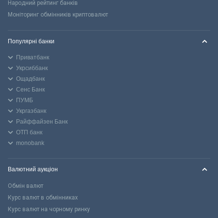
Народний рейтинг банків
Моніторинг обмінників криптовалют
Популярні банки
Приватбанк
Укрсиббанк
Ощадбанк
Сенс Банк
ПУМБ
Укргазбанк
Райффайзен Банк
ОТП банк
monobank
Валютний аукціон
Обмін валют
Курс валют в обмінниках
Курс валют на чорному ринку