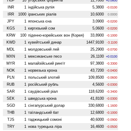
HUF
10
угорських форинтів
12,7000
+0.0600
INR
1
індійська рупія
5,3800
-0.0100
IRR
1000
іранських ріалів
10,6000
0.0000
JPY
1
японська єна
3,0900
-0.0200
KGS
1
киргизький сом
5,0600
-0.0200
KRW
100
піденно-корейських вон (Корея)
33,8900
-0.1000
KWD
1
кувейтський динар
1447,9100
-3.1100
MDL
1
молдовський лей
25,2900
-0.0700
MXN
1
мексиканське песо
26,1100
+0.0100
MYR
1
малайзійський рингіт
97,3800
-0.3300
NOK
1
норвезька крона
43,7200
-0.0400
PLN
1
польський злотий
109,8500
-0.0600
RUB
1
російський рубль
4,5600
-0.0300
SAR
1
саудівський ріал
118,6200
-0.3400
SEK
1
шведська крона
41,8100
-0.0300
SGD
1
сінгапурський долар
330,6800
-1.1600
THB
1
таїландський бат
12,6800
-0.1000
TJS
1
таджицький сомоні
40,6000
-0.0900
TRY
1
нова турецька ліра
16,4600
-0.0500