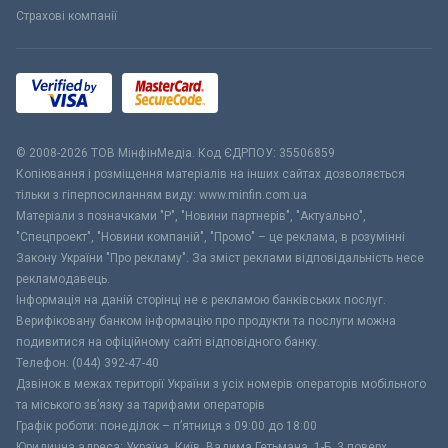
Страхові компанії
© 2008-2026 ТОВ МiнфiнМедiа. Код ЄДРПОУ: 35506859
Копіювання і розміщення матеріалів на інших сайтах дозволяється
тільки з гіперпосиланням виду: www.minfin.com.ua
Матеріали з позначками "Р", "Новини партнерів", "Актуально",
"Спецпроект", "Новини компаній", "Промо" – це реклама, в розумінні
Закону України "Про рекламу". За зміст реклами відповідальність несе
рекламодавець.
Інформація на даній сторінці не є рекламою банківських послуг.
Верифіковану банком інформацію про продукти та послуги можна
подивитися на офіційному сайті відповідного банку.
Телефон: (044) 392-47-40
Дзвінок в межах території України з усіх номерів операторів мобільного
та міського зв’язку за тарифами операторів
Графік роботи: понеділок – п’ятниця з 09:00 до 18:00
Юридична адреса: Україна, Київ, Вадима Гетьмана, 1-Б, 3 поверх