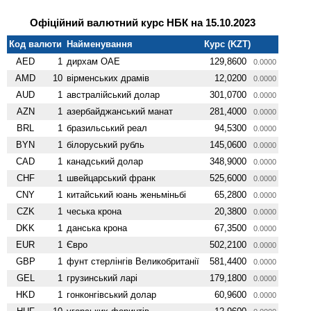
Офіційний валютний курс НБК на 15.10.2023
Код валюти
Найменування
Курс (KZT)
AED
1
дирхам ОАЕ
129,8600
0.0000
AMD
10
вiрменських драмів
12,0200
0.0000
AUD
1
австралійський долар
301,0700
0.0000
AZN
1
азербайджанський манат
281,4000
0.0000
BRL
1
бразильський реал
94,5300
0.0000
BYN
1
білоруський рубль
145,0600
0.0000
CAD
1
канадський долар
348,9000
0.0000
CHF
1
швейцарський франк
525,6000
0.0000
CNY
1
китайський юань женьмiньбi
65,2800
0.0000
CZK
1
чеська крона
20,3800
0.0000
DKK
1
данська крона
67,3500
0.0000
EUR
1
Євро
502,2100
0.0000
GBP
1
фунт стерлінгів Велико­британії
581,4400
0.0000
GEL
1
грузинський ларі
179,1800
0.0000
HKD
1
гонконгівський долар
60,9600
0.0000