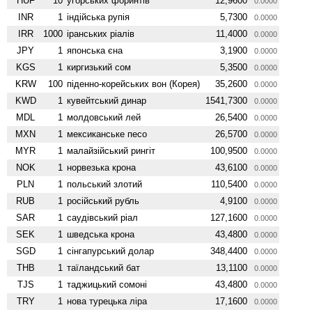
HUF
10
угорських форинтів
12,9600
0.0000
INR
1
індійська рупія
5,7300
0.0000
IRR
1000
іранських ріалів
11,4000
0.0000
JPY
1
японська єна
3,1900
0.0000
KGS
1
киргизький сом
5,3500
0.0000
KRW
100
піденно-корейських вон (Корея)
35,2600
0.0000
KWD
1
кувейтський динар
1541,7300
0.0000
MDL
1
молдовський лей
26,5400
0.0000
MXN
1
мексиканське песо
26,5700
0.0000
MYR
1
малайзійський рингіт
100,9500
0.0000
NOK
1
норвезька крона
43,6100
0.0000
PLN
1
польський злотий
110,5400
0.0000
RUB
1
російський рубль
4,9100
0.0000
SAR
1
саудівський ріал
127,1600
0.0000
SEK
1
шведська крона
43,4800
0.0000
SGD
1
сінгапурський долар
348,4400
0.0000
THB
1
таїландський бат
13,1100
0.0000
TJS
1
таджицький сомоні
43,4800
0.0000
TRY
1
нова турецька ліра
17,1600
0.0000