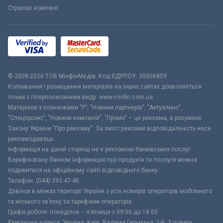
Страхові компанії
© 2008-2026 ТОВ МiнфiнМедiа. Код ЄДРПОУ: 35506859
Копіювання і розміщення матеріалів на інших сайтах дозволяється
тільки з гіперпосиланням виду: www.minfin.com.ua
Матеріали з позначками "Р", "Новини партнерів", "Актуально",
"Спецпроект", "Новини компаній", "Промо" – це реклама, в розумінні
Закону України "Про рекламу". За зміст реклами відповідальність несе
рекламодавець.
Інформація на даній сторінці не є рекламою банківських послуг.
Верифіковану банком інформацію про продукти та послуги можна
подивитися на офіційному сайті відповідного банку.
Телефон: (044) 392-47-40
Дзвінок в межах території України з усіх номерів операторів мобільного
та міського зв’язку за тарифами операторів
Графік роботи: понеділок – п’ятниця з 09:00 до 18:00
Юридична адреса: Україна, Київ, Вадима Гетьмана, 1-Б, 3 поверх