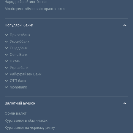
Народний рейтинг банків
Моніторинг обмінників криптовалют
Популярні банки
Приватбанк
Укрсиббанк
Ощадбанк
Сенс Банк
ПУМБ
Укргазбанк
Райффайзен Банк
ОТП банк
monobank
Валютний аукціон
Обмін валют
Курс валют в обмінниках
Курс валют на чорному ринку